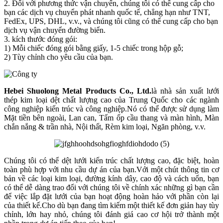
2. Đối với phương thức vận chuyển, chúng tôi có thể cung cấp cho
bạn các dịch vụ chuyển phát nhanh quốc tế, chẳng hạn như TNT,
FedEx, UPS, DHL, v.v., và chúng tôi cũng có thể cung cấp cho bạn
dịch vụ vận chuyển đường biển.
3. kích thước đóng gói:
1) Mỗi ​​chiếc đóng gói bằng giấy, 1-5 chiếc trong hộp gỗ;
2) Tùy chỉnh cho yêu cầu của bạn.
Hebei Shuolong Metal Products Co., Ltd
.
là nhà sản xuất lưới
thép kim loại dệt chất lượng cao của Trung Quốc cho các ngành
công nghiệp kiến ​​trúc và công nghiệp.Nó có thể được sử dụng làm
Mặt tiền bên ngoài, Lan can, Tấm ốp cầu thang và màn hình, Màn
chắn nắng & trần nhà, Nội thất, Rèm kim loại, Ngăn phòng, v.v.
Chúng tôi có thể dệt lưới kiến ​​trúc chất lượng cao, đặc biệt, hoàn
toàn phù hợp với nhu cầu dự án của bạn.Với một chút thông tin cơ
bản về các loại kim loại, đường kính dây, cao độ và cách uốn, bạn
có thể dễ dàng trao đổi với chúng tôi về chính xác những gì bạn cần
để việc lắp đặt lưới của bạn hoạt động hoàn hảo với phần còn lại
của thiết kế.Cho dù bạn đang tìm kiếm một thiết kế đơn giản hay tùy
chỉnh, lớn hay nhỏ, chúng tôi đánh giá cao cơ hội trở thành một