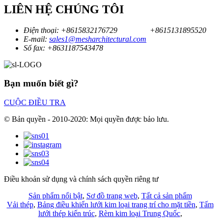
LIÊN HỆ CHÚNG TÔI
Điện thoại:
+8615832176729
+8615131895520
E-mail:
sales1@mesharchitectural.com
Số fax:
+8631187543478
Bạn muốn biết gì?
CUỘC ĐIỀU TRA
© Bản quyền - 2010-2020: Mọi quyền được bảo lưu.
Điều khoản sử dụng và chính sách quyền riêng tư
Sản phẩm nổi bật
,
Sơ đồ trang web
,
Tất cả sản phẩm
Vải thép
,
Bảng điều khiển lưới kim loại trang trí cho mặt tiền
,
Tấm
lưới thép kiến ​​trúc
,
Rèm kim loại Trung Quốc
,