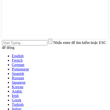
Nhấn enter để tìm kiếm hoặc ESC
để đóng
English
French
German
Portuguese
Spanish
Russian
Japanese
Korean
Arabic
Irish
Greek
Turkish
Italian