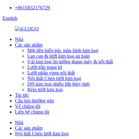
+8615832176729
English
Nhà
Các sản phẩm
Mặt tiền kiến ​​trúc màn hình kim loại
Lan can & lưới kim loại an toàn
Vải kim loại ốp tường thang máy & nội thất
Lưới trần trang trí
Lưới phân vùng nội thất
Nội thất Chèn lưới kim loại
Dệt kim loại nhiều lớp thủy tinh
Rèm lưới kim loại
Tin tức
Câu hỏi thường gặp
Về chúng tôi
Liên hệ chúng tôi
Nhà
Các sản phẩm
Nội thất Chèn lưới kim loại