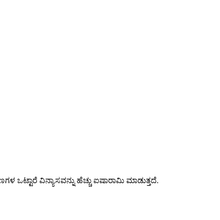
ಟಾರೆ ವಿನ್ಯಾಸವನ್ನು ಹೆಚ್ಚು ಐಷಾರಾಮಿ ಮಾಡುತ್ತದೆ.