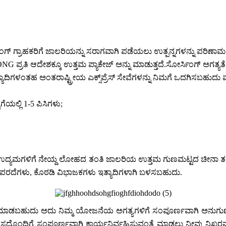
ಕೇಜಿಂಗ್ ಗ್ರಾಹಕರಿಗೆ ಜಾಲರಿಯನ್ನು ಸರಾಗವಾಗಿ ಪಡೆಯಲು ಉತ್ಪನ್ನಗಳನ್ನು ಪರಿಣಾಮಕಾ
 ಪ್ರತಿ ಆದೇಶಕ್ಕೂ ಉತ್ತಮ ಪ್ಯಾಕೇಜ್ ಅನ್ನು ಮಾಡುತ್ತದೆ.ಸೋರ್ಸಿಂಗ್ ಅಗತ್ಯತೆಗ
್ಯಾದಿಗಳಂತಹ ಅಂತರಾಷ್ಟ್ರೀಯ ಎಕ್ಸ್‌ಪ್ರೆಸ್ ಸೇವೆಗಳನ್ನು ನಿಮಗೆ ಒದಗಿಸಬಹುದು
ಯಲ್ಲಿ 1-5 ಪಿಸಿಗಳು;
ರಿಕಾ ಉದ್ಯಮಗಳಿಗೆ ನೇಯ್ದ ಲೋಹದ ತಂತಿ ಜಾಲರಿಯ ಉತ್ತಮ ಗುಣಮಟ್ಟದ ಚೀನಾ ತಯಾ
ಹದ ಪರದೆಗಳು, ಕೊಠಡಿ ವಿಭಾಜಕಗಳು ಇತ್ಯಾದಿಗಳಾಗಿ ಬಳಸಬಹುದು.
ೆ ಮಾಡಬಹುದು ಅದು ನಿಮ್ಮ ಯೋಜನೆಯ ಅಗತ್ಯಗಳಿಗೆ ಸಂಪೂರ್ಣವಾಗಿ ಅನುಗುಣವಾಗಿರು
ಉಳಿದ ವಿನ್ಯಾಸದೊಂದಿಗೆ ಸಂಪೂರ್ಣವಾಗಿ ಕಾರ್ಯನಿರ್ವಹಿಸುವಂತೆ ಮಾಡಲು ನೀವ