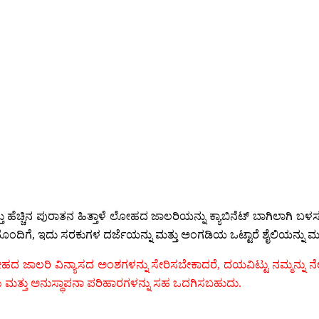
ಪುರಾತನ ಹಿತ್ತಾಳೆ ಲೋಹದ ಜಾಲರಿಯನ್ನು ಕ್ಯಾಬಿನೆಟ್ ಬಾಗಿಲಾಗಿ ಬಳಸಲಾಗುತ್ತದೆ
ೊಂದಿಗೆ, ಇದು ಸರಕುಗಳ ದರ್ಜೆಯನ್ನು ಮತ್ತು ಅಂಗಡಿಯ ಒಟ್ಟಾರೆ ಶೈಲಿಯನ್ನು ಮತ್ತಷ
ಹದ ಜಾಲರಿ ವಿನ್ಯಾಸದ ಅಂಶಗಳನ್ನು ಸೇರಿಸಬೇಕಾದರೆ, ದಯವಿಟ್ಟು ನಮ್ಮನ್ನು ನೇ
ವೆಗಳು ಮತ್ತು ಅನುಸ್ಥಾಪನಾ ಪರಿಹಾರಗಳನ್ನು ಸಹ ಒದಗಿಸಬಹುದು.