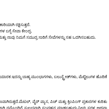
ರಿಯಾಗಿ ರಕ್ಷಿಸುತ್ತದೆ.
ಳ ಬಗ್ಗೆ ಸೇವಾ ಕೇಂದ್ರ.
 ಮತ್ತು ನಾವು ನಿಮಗೆ ಸಮುದ್ರ ಸಾರಿಗೆ ಸೇವೆಗಳನ್ನು ಸಹ ಒದಗಿಸಬಹುದು.
ರಕ.ಇದನ್ನು ಬಾಹ್ಯ ಮುಂಭಾಗಗಳು, ಬಲುಸ್ಟ್ರೇಡ್‌ಗಳು, ಮೆಟ್ಟಿಲುಗಳ ಹೊದಿಕೆ
ತ್ತದೆ.ಮೆಟಲ್, ವೈರ್ ವ್ಯಾಸ, ಪಿಚ್ ಮತ್ತು ಕ್ರಿಂಪಿಂಗ್ ಪ್ರಕಾರಗಳ ಕುರಿತು
ು ನಿಖರವಾಗಿ ನಮ್ಮೊಂದಿಗೆ ಸುಲಭವಾಗಿ ಸಂವಹನ ಮಾಡಬಹುದು.ನೀವು ಸರಳ ಅಥವಾ