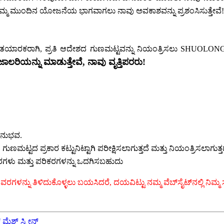
ಲಿ, ನಿಮ್ಮ ಮುಂದಿನ ಯೋಜನೆಯ ಭಾಗವಾಗಲು ನಾವು ಅವಕಾಶವನ್ನು ಪ್ರಶಂಸಿಸುತ್ತೇವೆ!
ರಕರಾಗಿ, ಪ್ರತಿ ಆದೇಶದ ಗುಣಮಟ್ಟವನ್ನು ನಿಯಂತ್ರಿಸಲು SHUOLONG ಸಾಕ
ಾಲರಿಯನ್ನು ಮಾಡುತ್ತೇವೆ, ನಾವು ವೃತ್ತಿಪರರು!
 ಅನುಭವ.
 ಗುಣಮಟ್ಟದ ಪ್ರಕಾರ ಕಟ್ಟುನಿಟ್ಟಾಗಿ ಪರೀಕ್ಷಿಸಲಾಗುತ್ತದೆ ಮತ್ತು ನಿಯಂತ್ರಿಸಲಾಗುತ್ತ
ಹಾರಗಳು ಮತ್ತು ಪರಿಕರಗಳನ್ನು ಒದಗಿಸಬಹುದು
ನ್ನು ತಿಳಿದುಕೊಳ್ಳಲು ಬಯಸಿದರೆ, ದಯವಿಟ್ಟು ನಮ್ಮ ವೆಬ್‌ಸೈಟ್‌ನಲ್ಲಿ ನಿಮ್ಮ ಸ
ೆಶ್ ಸ್ಕ್ರೀನ್