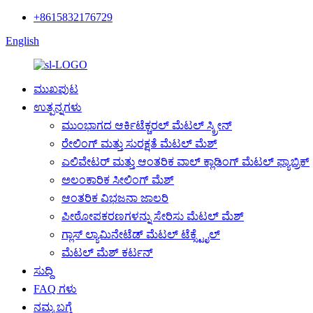
+8615832176729
English
ಮುಖಪುಟ
ಉತ್ಪನ್ನಗಳು
ಮುಂಭಾಗದ ಆರ್ಕಿಟೆಕ್ಚರಲ್ ಮೆಟಲ್ ಸ್ಕ್ರೀನ್
ರೇಲಿಂಗ್ ಮತ್ತು ಸುರಕ್ಷತೆ ಮೆಟಲ್ ಮೆಶ್
ಎಲಿವೇಟರ್ ಮತ್ತು ಆಂತರಿಕ ವಾಲ್ ಕ್ಲಾಡಿಂಗ್ ಮೆಟಲ್ ಫ್ಯಾಬ್ರಿಕ್
ಅಲಂಕಾರಿಕ ಸೀಲಿಂಗ್ ಮೆಶ್
ಆಂತರಿಕ ವಿಭಜನಾ ಜಾಲರಿ
ಪೀಠೋಪಕರಣಗಳನ್ನು ಸೇರಿಸು ಮೆಟಲ್ ಮೆಶ್
ಗ್ಲಾಸ್ ಲ್ಯಾಮಿನೇಟೆಡ್ ಮೆಟಲ್ ಟೆಕ್ಸ್ಟೈಲ್
ಮೆಟಲ್ ಮೆಶ್ ಕರ್ಟನ್
ಸುದ್ದಿ
FAQ ಗಳು
ನಮ್ಮ ಬಗ್ಗೆ