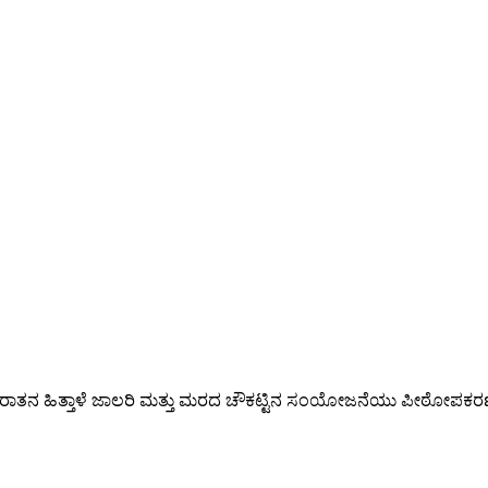
ನ ಹಿತ್ತಾಳೆ ಜಾಲರಿ ಮತ್ತು ಮರದ ಚೌಕಟ್ಟಿನ ಸಂಯೋಜನೆಯು ಪೀಠೋಪಕರಣಗಳ ಒಟ್