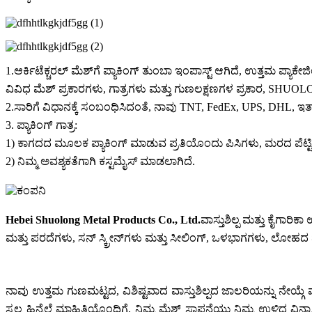
1.ಆರ್ಕಿಟೆಕ್ಚರಲ್ ಮೆಶ್‌ಗೆ ಪ್ಯಾಕಿಂಗ್ ತುಂಬಾ ಇಂಪಾಸ್ಟ್ ಆಗಿದೆ, ಉತ್ತಮ ಪ್ಯಾ
ವಿವಿಧ ಮೆಶ್ ಪ್ರಕಾರಗಳು, ಗಾತ್ರಗಳು ಮತ್ತು ಗುಣಲಕ್ಷಣಗಳ ಪ್ರಕಾರ, SHUOLONG
2.ಸಾರಿಗೆ ವಿಧಾನಕ್ಕೆ ಸಂಬಂಧಿಸಿದಂತೆ, ನಾವು TNT, FedEx, UPS, DHL, ಇತ
3. ಪ್ಯಾಕಿಂಗ್ ಗಾತ್ರ:
1) ಕಾಗದದ ಮೂಲಕ ಪ್ಯಾಕಿಂಗ್ ಮಾಡುವ ಪ್ರತಿಯೊಂದು ಪಿಸಿಗಳು, ಮರದ ಪೆಟ್ಟಿಗೆ
2) ನಿಮ್ಮ ಅವಶ್ಯಕತೆಗಾಗಿ ಕಸ್ಟಮೈಸ್ ಮಾಡಲಾಗಿದೆ.
Hebei Shuolong Metal Products Co., Ltd
.
ವಾಸ್ತುಶಿಲ್ಪ ಮತ್ತು ಕೈಗಾ
ಮತ್ತು ಪರದೆಗಳು, ಸನ್ ಸ್ಕ್ರೀನ್‌ಗಳು ಮತ್ತು ಸೀಲಿಂಗ್, ಒಳಭಾಗಗಳು, ಲೋ
ನಾವು ಉತ್ತಮ ಗುಣಮಟ್ಟದ, ವಿಶಿಷ್ಟವಾದ ವಾಸ್ತುಶಿಲ್ಪದ ಜಾಲರಿಯನ್ನು ನೇಯ್ಗ
ಸ್ವಲ್ಪ ಹಿನ್ನೆಲೆ ಮಾಹಿತಿಯೊಂದಿಗೆ, ನಿಮ್ಮ ಮೆಶ್ ಸ್ಥಾಪನೆಯು ನಿಮ್ಮ 