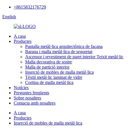
+8615832176729
English
A casa
Productes
Pantalla metàl·lica arquitectònica de façana
Barana i malla metàl·lica de seguretat
Ascensor i revestiment de paret interior Teixit metàl·lic
Malla decorativa de sostre
Malla de partició interior
Inserció de mobles de malla metàl·lica
Tèxtil metàl·lic laminat de vidre
Cortina de malla metàl·lica
Notícies
Preguntes freqüents
Sobre nosaltres
Contacta amb nosaltres
A casa
Productes
Inserció de mobles de malla metàl·lica