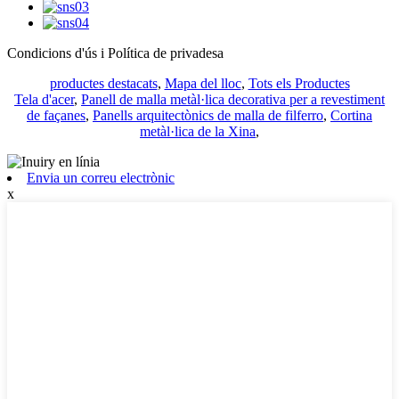
Condicions d'ús i Política de privadesa
productes destacats
,
Mapa del lloc
,
Tots els Productes
Tela d'acer
,
Panell de malla metàl·lica decorativa per a revestiment
de façanes
,
Panells arquitectònics de malla de filferro
,
Cortina
metàl·lica de la Xina
,
Envia un correu electrònic
x