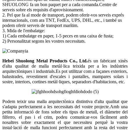
SHUOLONG fa un bon paquet per a cada comanda.Centre de
serveis sobre els requisits d'aprovisionament.
2. Pel que fa al mode de transport, podem oferir-vos serveis exprés
internacionals, com ara TNT, FedEx, UPS, DHL, etc., i també us
podem oferir serveis de transport marítim.
3. Mida de l'embalatge:
1) Cada embalatge en paper, 1-5 peces en una caixa de fusta;
2) Personalitzat segons les vostres necessitats.
Hebei Shuolong Metal Products Co., Ltd
.
és un fabricant xinès
d'alta qualitat de malla metàl·lica teixida per a les indústries
arquitectòniques i industrials.Es pot utilitzar com a façanes exteriors,
balustrades, revestiment d'escales i pantalles, mampares solars i
sostre, interiors, cortines metàl·liques, separadors d'habitacions, etc.
Podem teixir una malla arquitectònica distintiva d'alta qualitat que
s'adapta perfectament a les necessitats del vostre projecte.Amb una
petita informació de fons sobre els tipus de metall, el diàmetre del
filferro, el pas i el crim, podeu comunicar-vos fàcilment amb
nosaltres sobre exactament el que necessiteu perquè la vostra
instal·lació de malla funcioni perfectament amb la resta del vostre