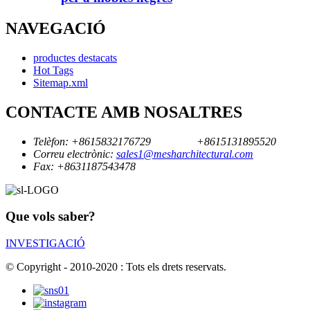
NAVEGACIÓ
productes destacats
Hot Tags
Sitemap.xml
CONTACTE AMB NOSALTRES
Telèfon:
+8615832176729
+8615131895520
Correu electrònic:
sales1@mesharchitectural.com
Fax:
+8631187543478
Que vols saber?
INVESTIGACIÓ
© Copyright - 2010-2020 : Tots els drets reservats.