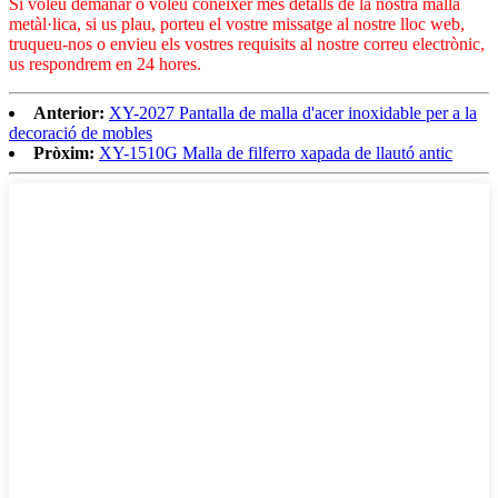
Si voleu demanar o voleu conèixer més detalls de la nostra malla
metàl·lica, si us plau, porteu el vostre missatge al nostre lloc web,
truqueu-nos o envieu els vostres requisits al nostre correu electrònic,
us respondrem en 24 hores.
Anterior:
XY-2027 Pantalla de malla d'acer inoxidable per a la
decoració de mobles
Pròxim:
XY-1510G Malla de filferro xapada de llautó antic