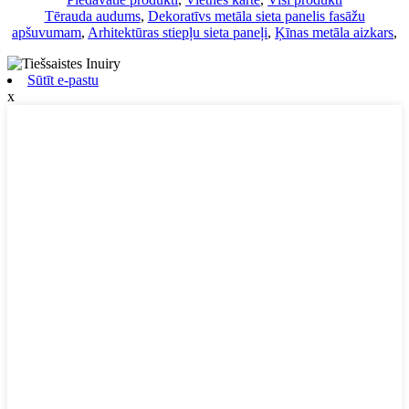
Tērauda audums
,
Dekoratīvs metāla sieta panelis fasāžu
apšuvumam
,
Arhitektūras stiepļu sieta paneļi
,
Ķīnas metāla aizkars
,
Sūtīt e-pastu
x