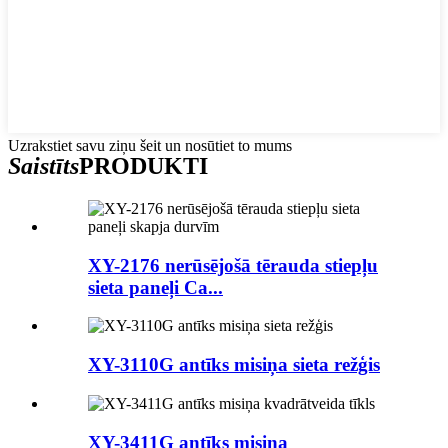
Uzrakstiet savu ziņu šeit un nosūtiet to mums
Saistīts
PRODUKTI
XY-2176 nerūsējošā tērauda stiepļu
sieta paneļi Ca...
XY-3110G antīks misiņa sieta režģis
XY-3411G antīks misiņa