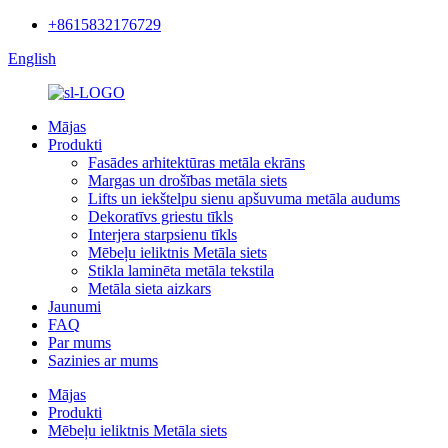
+8615832176729
English
Mājas
Produkti
Fasādes arhitektūras metāla ekrāns
Margas un drošības metāla siets
Lifts un iekštelpu sienu apšuvuma metāla audums
Dekoratīvs griestu tīkls
Interjera starpsienu tīkls
Mēbeļu ieliktnis Metāla siets
Stikla laminēta metāla tekstila
Metāla sieta aizkars
Jaunumi
FAQ
Par mums
Sazinies ar mums
Mājas
Produkti
Mēbeļu ieliktnis Metāla siets