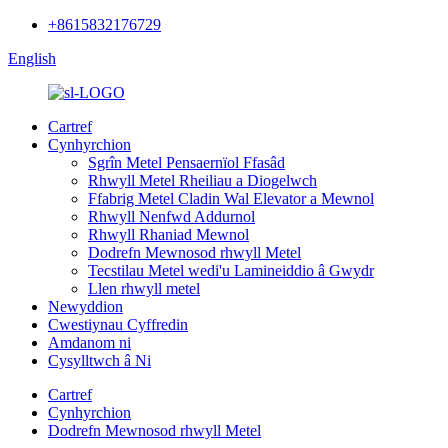
+8615832176729
English
Cartref
Cynhyrchion
Sgrîn Metel Pensaernïol Ffasâd
Rhwyll Metel Rheiliau a Diogelwch
Ffabrig Metel Cladin Wal Elevator a Mewnol
Rhwyll Nenfwd Addurnol
Rhwyll Rhaniad Mewnol
Dodrefn Mewnosod rhwyll Metel
Tecstilau Metel wedi'u Lamineiddio â Gwydr
Llen rhwyll metel
Newyddion
Cwestiynau Cyffredin
Amdanom ni
Cysylltwch â Ni
Cartref
Cynhyrchion
Dodrefn Mewnosod rhwyll Metel