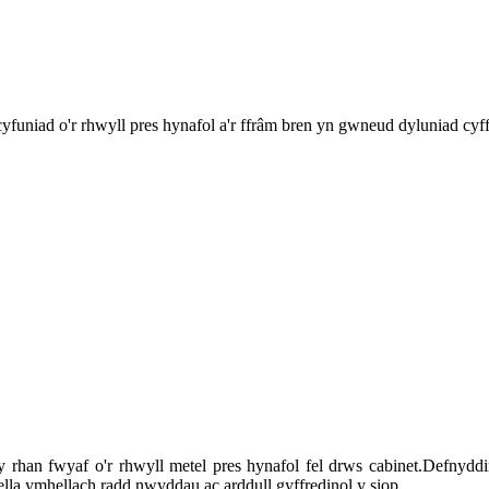
cyfuniad o'r rhwyll pres hynafol a'r ffrâm bren yn gwneud dyluniad cyf
rhan fwyaf o'r rhwyll metel pres hynafol fel drws cabinet.Defnyddir
la ymhellach radd nwyddau ac arddull gyffredinol y siop.