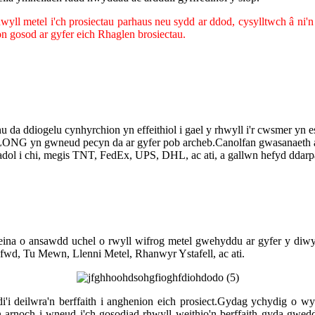
yll metel i'ch prosiectau parhaus neu sydd ar ddod, cysylltwch â ni'n
n gosod ar gyfer eich Rhaglen brosiectau.
nu da ddiogelu cynhyrchion yn effeithiol i gael y rhwyll i'r cwsmer yn
LONG yn gwneud pecyn da ar gyfer pob archeb.Canolfan gwasanaeth 
dol i chi, megis TNT, FedEx, UPS, DHL, ac ati, a gallwn hefyd ddarp
ina o ansawdd uchel o rwyll wifrog metel gwehyddu ar gyfer y diwyd
nfwd, Tu Mewn, Llenni Metel, Rhanwyr Ystafell, ac ati.
 deilwra'n berffaith i anghenion eich prosiect.Gydag ychydig o wybo
n arnoch i wneud i'ch gosodiad rhwyll weithio'n berffaith gyda gwedd