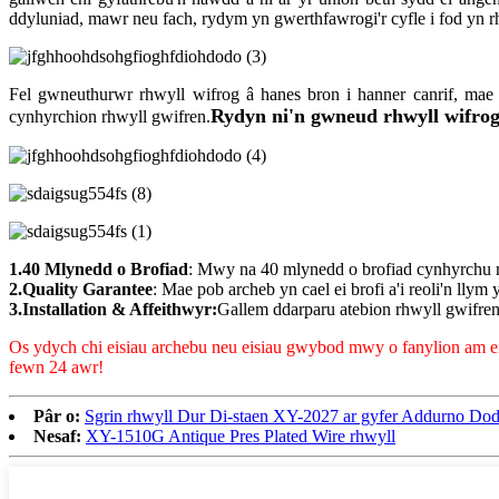
ddyluniad, mawr neu fach, rydym yn gwerthfawrogi'r cyfle i fod yn rh
Fel gwneuthurwr rhwyll wifrog â hanes bron i hanner canrif, ma
Rydyn ni'n gwneud rhwyll wifrog,
cynhyrchion rhwyll gwifren.
1.40 Mlynedd o Brofiad
: Mwy na 40 mlynedd o brofiad cynhyrchu r
2.Quality Garantee
: Mae pob archeb yn cael ei brofi a'i reoli'n llym
3.Installation & Affeithwyr:
Gallem ddarparu atebion rhwyll gwifren 
Os ydych chi eisiau archebu neu eisiau gwybod mwy o fanylion am ein
fewn 24 awr!
Pâr o:
Sgrin rhwyll Dur Di-staen XY-2027 ar gyfer Addurno Dod
Nesaf:
XY-1510G Antique Pres Plated Wire rhwyll