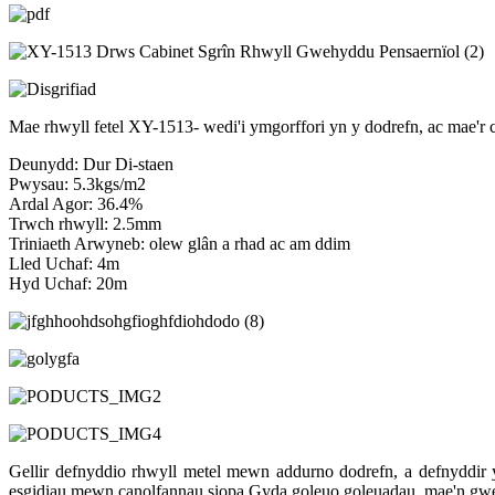
Mae rhwyll fetel XY-1513- wedi'i ymgorffori yn y dodrefn, ac mae'r 
Deunydd: Dur Di-staen
Pwysau: 5.3kgs/m2
Ardal Agor: 36.4%
Trwch rhwyll: 2.5mm
Triniaeth Arwyneb: olew glân a rhad ac am ddim
Lled Uchaf: 4m
Hyd Uchaf: 20m
Gellir defnyddio rhwyll metel mewn addurno dodrefn, a defnyddir y 
esgidiau mewn canolfannau siopa.Gyda goleuo goleuadau, mae'n gwel