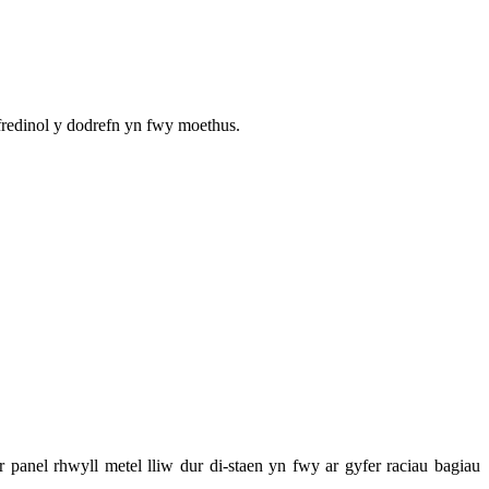
fredinol y dodrefn yn fwy moethus.
 panel rhwyll metel lliw dur di-staen yn fwy ar gyfer raciau bagiau