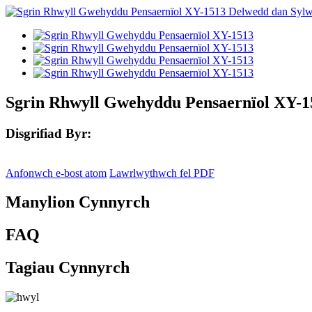
Sgrin Rhwyll Gwehyddu Pensaernïol XY-1
Disgrifiad Byr:
Anfonwch e-bost atom
Lawrlwythwch fel PDF
Manylion Cynnyrch
FAQ
Tagiau Cynnyrch