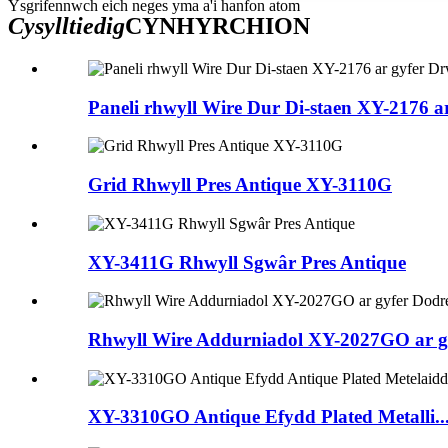
Ysgrifennwch eich neges yma a'i hanfon atom
Cysylltiedig
CYNHYRCHION
Paneli rhwyll Wire Dur Di-staen XY-2176 ar
Grid Rhwyll Pres Antique XY-3110G
XY-3411G Rhwyll Sgwâr Pres Antique
Rhwyll Wire Addurniadol XY-2027GO ar g
XY-3310GO Antique Efydd Plated Metalli..