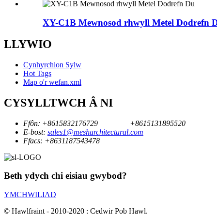
XY-C1B Mewnosod rhwyll Metel Dodrefn 
LLYWIO
Cynhyrchion Sylw
Hot Tags
Map o'r wefan.xml
CYSYLLTWCH Â NI
Ffôn:
+8615832176729
+8615131895520
E-bost:
sales1@mesharchitectural.com
Ffacs:
+8631187543478
Beth ydych chi eisiau gwybod?
YMCHWILIAD
© Hawlfraint - 2010-2020 : Cedwir Pob Hawl.