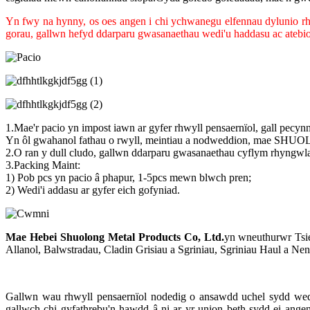
Yn fwy na hynny, os oes angen i chi ychwanegu elfennau dylunio rhw
gorau, gallwn hefyd ddarparu gwasanaethau wedi'u haddasu ac atebio
1.Mae'r pacio yn impost iawn ar gyfer rhwyll pensaernïol, gall pecyn
Yn ôl gwahanol fathau o rwyll, meintiau a nodweddion, mae SHUO
2.O ran y dull cludo, gallwn ddarparu gwasanaethau cyflym rhyngwla
3.Packing Maint:
1) Pob pcs yn pacio â phapur, 1-5pcs mewn blwch pren;
2) Wedi'i addasu ar gyfer eich gofyniad.
Mae Hebei Shuolong Metal Products Co, Ltd
.
yn wneuthurwr Tsie
Allanol, Balwstradau, Cladin Grisiau a Sgriniau, Sgriniau Haul a Ne
Gallwn wau rhwyll pensaernïol nodedig o ansawdd uchel sydd wedi'i
gallwch chi gyfathrebu'n hawdd â ni ar yr union beth sydd ei ange