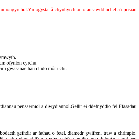
 uniongyrchol.Yn ogystal â chynhyrchion o ansawdd uchel a'r prisiau
 esmwyth.
am ofynion cyrchu.
aru gwasanaethau cludo môr i chi.
iannau pensaernïol a diwydiannol.Gellir ei ddefnyddio fel Ffasadau
daeth gefndir ar fathau o fetel, diamedr gwifren, traw a chrimpio,
ill eich dyluniad.P'un a ydych chi'n chwilio am ddyluniad syml neu