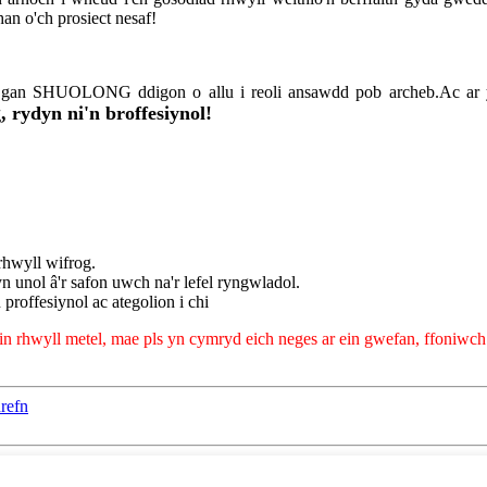
an o'ch prosiect nesaf!
e gan SHUOLONG ddigon o allu i reoli ansawdd pob archeb.Ac ar yr
 rydyn ni'n broffesiynol!
hwyll wifrog.
 yn unol â'r safon uwch na'r lefel ryngwladol.
proffesiynol ac ategolion i chi
 rhwyll metel, mae pls yn cymryd eich neges ar ein gwefan, ffoniwch 
refn