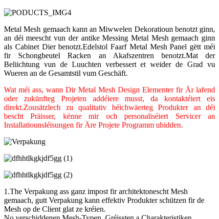
Metal Mesh gemaach kann an Miwwelen Dekoratioun benotzt ginn,
an déi meescht vun der antike Messing Metal Mesh gemaach ginn
als Cabinet Dier benotzt.Edelstol Faarf Metal Mesh Panel gëtt méi
fir Schongbeutel Racken an Akafszentren benotzt.Mat der
Beliichtung vun de Luuchten verbessert et weider de Grad vu
Wueren an de Gesamtstil vum Geschäft.
Wat méi ass, wann Dir Metal Mesh Design Elementer fir Är lafend
oder zukünfteg Projeten addéiere musst, da kontaktéiert eis
direkt.Zousätzlech zu qualitativ héichwäerteg Produkter an déi
bescht Präisser, kënne mir och personaliséiert Servicer an
Installatiounsléisungen fir Äre Projete Programm ubidden.
1.The Verpakung ass ganz impost fir architektonescht Mesh
gemaach, gutt Verpakung kann effektiv Produkter schützen fir de
Mesh op de Client glat ze kréien.
No verschiddenen Mesh-Typen, Gréissten a Charakteristiken,