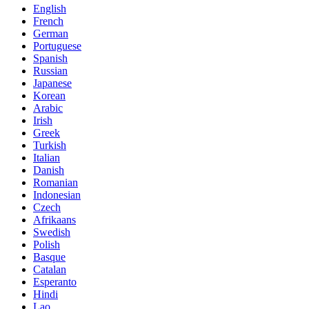
English
French
German
Portuguese
Spanish
Russian
Japanese
Korean
Arabic
Irish
Greek
Turkish
Italian
Danish
Romanian
Indonesian
Czech
Afrikaans
Swedish
Polish
Basque
Catalan
Esperanto
Hindi
Lao