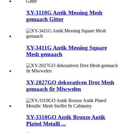
XY-3110G Antik Messing Mesh
gemaach Gitter
XY-3411G Antik Messing Square
Mesh gemaach
XY-2027GO dekorativen Drot Mesh
gemaach fir Miwwelen
XY-3310GO Antik Bronze Antik
Plated Metalli ...