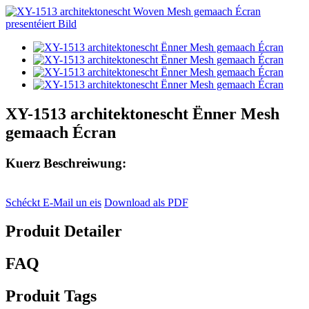
XY-1513 architektonescht Ënner Mesh
gemaach Écran
Kuerz Beschreiwung:
Schéckt E-Mail un eis
Download als PDF
Produit Detailer
FAQ
Produit Tags