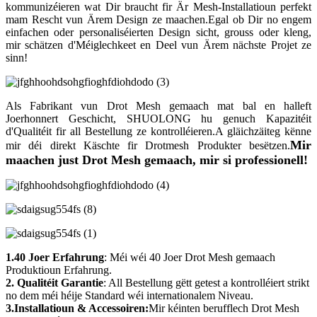
kommunizéieren wat Dir braucht fir Är Mesh-Installatioun perfekt
mam Rescht vun Ärem Design ze maachen.Egal ob Dir no engem
einfachen oder personaliséierten Design sicht, grouss oder kleng,
mir schätzen d'Méiglechkeet en Deel vun Ärem nächste Projet ze
sinn!
Als Fabrikant vun Drot Mesh gemaach mat bal en halleft
Joerhonnert Geschicht, SHUOLONG hu genuch Kapazitéit
d'Qualitéit fir all Bestellung ze kontrolléieren.A gläichzäiteg kënne
Mir
mir déi direkt Käschte fir Drotmesh Produkter besëtzen.
maachen just Drot Mesh gemaach, mir si professionell!
1.40 Joer Erfahrung
: Méi wéi 40 Joer Drot Mesh gemaach
Produktioun Erfahrung.
2. Qualitéit Garantie
: All Bestellung gëtt getest a kontrolléiert strikt
no dem méi héije Standard wéi internationalem Niveau.
3.Installatioun & Accessoiren:
Mir kéinten berufflech Drot Mesh