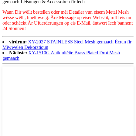
gemaach Léisungen & Accessoiren fir Iech
Wann Dir wëllt bestellen oder méi Detailer vun eisem Metal Mesh
wësse wëllt, huelt w.e.g. Äre Message op eiser Websäit, rufft eis un
oder schéckt Är Ufuerderungen op eis E-Mail, äntwert Iech bannent
24 Stonnen!
virdrun:
XY-2027 STAINLESS Steel Mesh gemaach Écran fir
Miwwelen Dekoratioun
Nächste:
XY-1510G Antiquitéite Brass Plated Drot Mesh
gemaach