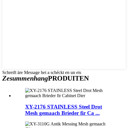
Schreift äre Message hei a schéckt en un eis
Zesummenhang
PRODUITEN
XY-2176 STAINLESS Steel Drot
Mesh gemaach Brieder fir Ca ...