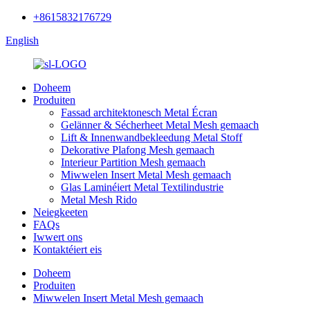
+8615832176729
English
Doheem
Produiten
Fassad architektonesch Metal Écran
Gelänner & Sécherheet Metal Mesh gemaach
Lift & Innenwandbekleedung Metal Stoff
Dekorative Plafong Mesh gemaach
Interieur Partition Mesh gemaach
Miwwelen Insert Metal Mesh gemaach
Glas Laminéiert Metal Textilindustrie
Metal Mesh Rido
Neiegkeeten
FAQs
Iwwert ons
Kontaktéiert eis
Doheem
Produiten
Miwwelen Insert Metal Mesh gemaach