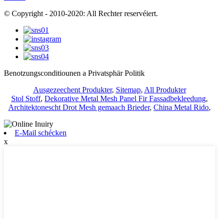
© Copyright - 2010-2020: All Rechter reservéiert.
Benotzungsconditiounen a Privatsphär Politik
Ausgezeechent Produkter
,
Sitemap
,
All Produkter
Stol Stoff
,
Dekorative Metal Mesh Panel Fir Fassadbekleedung
,
Architektonescht Drot Mesh gemaach Brieder
,
China Metal Rido
,
E-Mail schécken
x