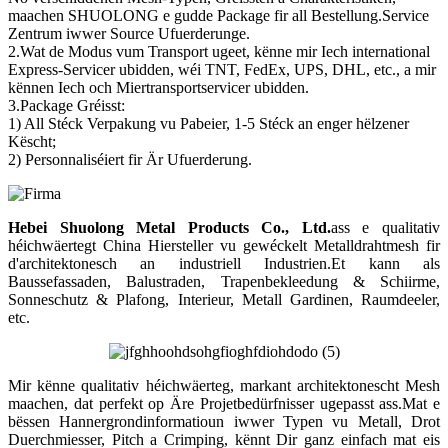
maachen SHUOLONG e gudde Package fir all Bestellung.Service
Zentrum iwwer Source Ufuerderunge.
2.Wat de Modus vum Transport ugeet, kënne mir Iech international
Express-Servicer ubidden, wéi TNT, FedEx, UPS, DHL, etc., a mir
kënnen Iech och Miertransportservicer ubidden.
3.Package Gréisst:
1) All Stéck Verpakung vu Pabeier, 1-5 Stéck an enger hëlzener
Këscht;
2) Personnaliséiert fir Är Ufuerderung.
Hebei Shuolong Metal Products Co., Ltd
.
ass e qualitativ
héichwäertegt China Hiersteller vu gewéckelt Metalldrahtmesh fir
d'architektonesch an industriell Industrien.Et kann als
Baussefassaden, Balustraden, Trapenbekleedung & Schiirme,
Sonneschutz & Plafong, Interieur, Metall Gardinen, Raumdeeler,
etc.
Mir kënne qualitativ héichwäerteg, markant architektonescht Mesh
maachen, dat perfekt op Äre Projetbedürfnisser ugepasst ass.Mat e
bëssen Hannergrondinformatioun iwwer Typen vu Metall, Drot
Duerchmiesser, Pitch a Crimping, kënnt Dir ganz einfach mat eis