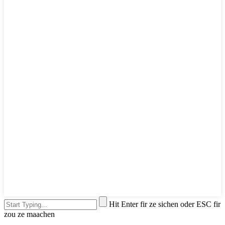
Hit Enter fir ze sichen oder ESC fir
zou ze maachen