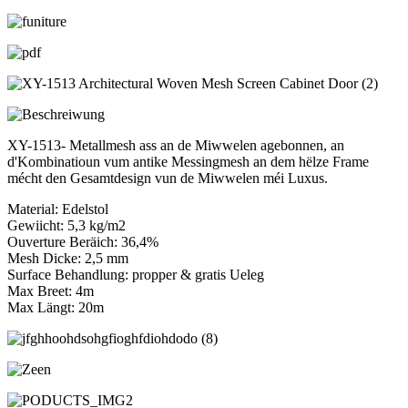
XY-1513- Metallmesh ass an de Miwwelen agebonnen, an
d'Kombinatioun vum antike Messingmesh an dem hëlze Frame
mécht den Gesamtdesign vun de Miwwelen méi Luxus.
Material: Edelstol
Gewiicht: 5,3 kg/m2
Ouverture Beräich: 36,4%
Mesh Dicke: 2,5 mm
Surface Behandlung: propper & gratis Ueleg
Max Breet: 4m
Max Längt: 20m