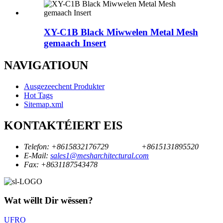
XY-C1B Black Miwwelen Metal Mesh
gemaach Insert
NAVIGATIOUN
Ausgezeechent Produkter
Hot Tags
Sitemap.xml
KONTAKTÉIERT EIS
Telefon:
+8615832176729
+8615131895520
E-Mail:
sales1@mesharchitectural.com
Fax:
+8631187543478
Wat wëllt Dir wëssen?
UFRO