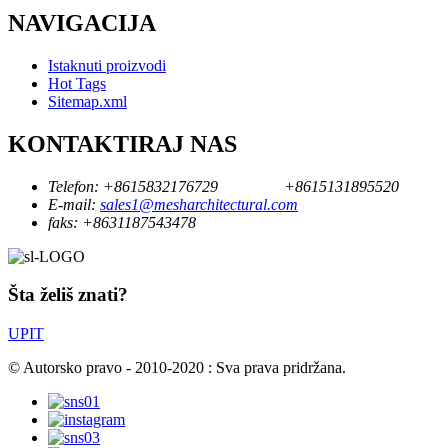
NAVIGACIJA
Istaknuti proizvodi
Hot Tags
Sitemap.xml
KONTAKTIRAJ NAS
Telefon:
+8615832176729
+8615131895520
E-mail:
sales1@mesharchitectural.com
faks:
+8631187543478
Šta želiš znati?
UPIT
© Autorsko pravo - 2010-2020 : Sva prava pridržana.