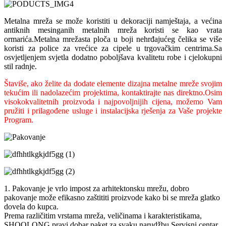
Metalna mreža se može koristiti u dekoraciji namještaja, a većina
antiknih mesinganih metalnih mreža koristi se kao vrata
ormarića.Metalna mrežasta ploča u boji nehrđajućeg čelika se više
koristi za police za vrećice za cipele u trgovačkim centrima.Sa
osvjetljenjem svjetla dodatno poboljšava kvalitetu robe i cjelokupni
stil radnje.
Štaviše, ako želite da dodate elemente dizajna metalne mreže svojim
tekućim ili nadolazećim projektima, kontaktirajte nas direktno.Osim
visokokvalitetnih proizvoda i najpovoljnijih cijena, možemo Vam
pružiti i prilagođene usluge i instalacijska rješenja za Vaše projekte
Program.
1. Pakovanje je vrlo impost za arhitektonsku mrežu, dobro
pakovanje može efikasno zaštititi proizvode kako bi se mreža glatko
dovela do kupca.
Prema različitim vrstama mreža, veličinama i karakteristikama,
SHOOLONG pravi dobar paket za svaku narudžbu.Servisni centar