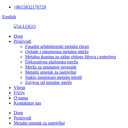
+8615832176729
English
Dom
Proizvodi
Fasadni arhitektonski metalni ekran
Ograde i sigurnosna metalna mreža
Metalna tkanina za zidne obloge liftova i enterijera
Dekorativna plafonska mreža
Mreža za unutarnje pregrade
Metalni umetak za namještaj
Staklo laminirani metalni tekstil
Zavjesa od metalne mreže
Vijesti
FAQs
O nama
Kontaktiraj nas
Dom
Proizvodi
Metalni umetak za namještaj