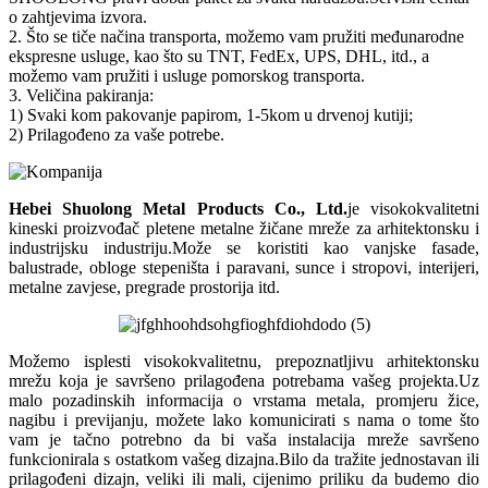
o zahtjevima izvora.
2. Što se tiče načina transporta, možemo vam pružiti međunarodne
ekspresne usluge, kao što su TNT, FedEx, UPS, DHL, itd., a
možemo vam pružiti i usluge pomorskog transporta.
3. Veličina pakiranja:
1) Svaki kom pakovanje papirom, 1-5kom u drvenoj kutiji;
2) Prilagođeno za vaše potrebe.
Hebei Shuolong Metal Products Co., Ltd
.
je visokokvalitetni
kineski proizvođač pletene metalne žičane mreže za arhitektonsku i
industrijsku industriju.Može se koristiti kao vanjske fasade,
balustrade, obloge stepeništa i paravani, sunce i stropovi, interijeri,
metalne zavjese, pregrade prostorija itd.
Možemo isplesti visokokvalitetnu, prepoznatljivu arhitektonsku
mrežu koja je savršeno prilagođena potrebama vašeg projekta.Uz
malo pozadinskih informacija o vrstama metala, promjeru žice,
nagibu i previjanju, možete lako komunicirati s nama o tome što
vam je tačno potrebno da bi vaša instalacija mreže savršeno
funkcionirala s ostatkom vašeg dizajna.Bilo da tražite jednostavan ili
prilagođeni dizajn, veliki ili mali, cijenimo priliku da budemo dio