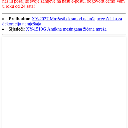
nas ili pošaljite svoje zahtjeve na našu e-poštu, odgovorit ćemo Vam
u roku od 24 sata!
Prethodno:
XY-2027 Mrežasti ekran od nehrđajućeg čelika za
dekoraciju namještaja
Sljedeći:
XY-1510G Antikna mesingana žičana mreža