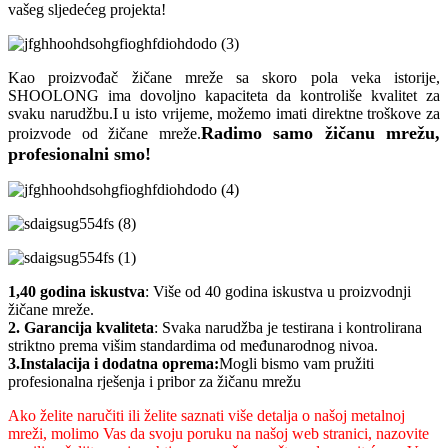
vašeg sljedećeg projekta!
Kao proizvođač žičane mreže sa skoro pola veka istorije,
SHOOLONG ima dovoljno kapaciteta da kontroliše kvalitet za
svaku narudžbu.I u isto vrijeme, možemo imati direktne troškove za
Radimo samo žičanu mrežu,
proizvode od žičane mreže.
profesionalni smo!
1,40 godina iskustva
: Više od 40 godina iskustva u proizvodnji
žičane mreže.
2. Garancija kvaliteta
: Svaka narudžba je testirana i kontrolirana
striktno prema višim standardima od međunarodnog nivoa.
3.Instalacija i dodatna oprema:
Mogli bismo vam pružiti
profesionalna rješenja i pribor za žičanu mrežu
Ako želite naručiti ili želite saznati više detalja o našoj metalnoj
mreži, molimo Vas da svoju poruku na našoj web stranici, nazovite