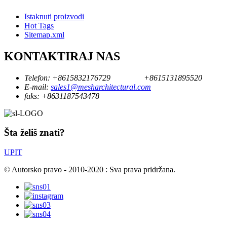
Istaknuti proizvodi
Hot Tags
Sitemap.xml
KONTAKTIRAJ NAS
Telefon:
+8615832176729
+8615131895520
E-mail:
sales1@mesharchitectural.com
faks:
+8631187543478
Šta želiš znati?
UPIT
© Autorsko pravo - 2010-2020 : Sva prava pridržana.