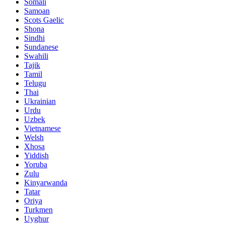
Somali
Samoan
Scots Gaelic
Shona
Sindhi
Sundanese
Swahili
Tajik
Tamil
Telugu
Thai
Ukrainian
Urdu
Uzbek
Vietnamese
Welsh
Xhosa
Yiddish
Yoruba
Zulu
Kinyarwanda
Tatar
Oriya
Turkmen
Uyghur