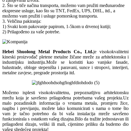
o zahtjevima izvora.
2. Što se tiče načina transporta, možemo vam pružiti međunarodne
ekspresne usluge, kao što su TNT, FedEx, UPS, DHL, itd., a
možemo vam pružiti i usluge pomorskog transporta.
3. Veličina pakiranja:
1) Svaki kom pakovanje papirom, 1-5kom u drvenoj kutiji;
2) Prilagođeno za vaše potrebe.
Hebei Shuolong Metal Products Co., Ltd
.
je visokokvalitetni
kineski proizvođač pletene metalne žičane mreže za arhitektonsku i
industrijsku industriju.Može se koristiti kao vanjske fasade,
balustrade, obloge stepeništa i paravani, sunce i stropovi, interijeri,
metalne zavjese, pregrade prostorija itd.
Možemo isplesti visokokvalitetnu, prepoznatljivu arhitektonsku
mrežu koja je savršeno prilagođena potrebama vašeg projekta.Uz
malo pozadinskih informacija o vrstama metala, promjeru žice,
nagibu i previjanju, možete lako komunicirati s nama o tome što
vam je tačno potrebno da bi vaša instalacija mreže savršeno
funkcionirala s ostatkom vašeg dizajna.Bilo da tražite jednostavan ili
prilagođeni dizajn, veliki ili mali, cijenimo priliku da budemo dio
vašeg sljedećeg projekta!