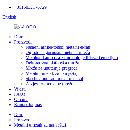
+8615832176729
English
Dom
Proizvodi
Fasadni arhitektonski metalni ekran
Ograde i sigurnosna metalna mreža
Metalna tkanina za zidne obloge liftova i enterijera
Dekorativna plafonska mreža
Mreža za unutarnje pregrade
Metalni umetak za namještaj
Staklo laminirani metalni tekstil
Zavjesa od metalne mreže
Vijesti
FAQs
O nama
Kontaktiraj nas
Dom
Proizvodi
Metalni umetak za namještaj