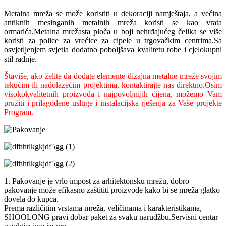
Metalna mreža se može koristiti u dekoraciji namještaja, a većina
antiknih mesinganih metalnih mreža koristi se kao vrata
ormarića.Metalna mrežasta ploča u boji nehrđajućeg čelika se više
koristi za police za vrećice za cipele u trgovačkim centrima.Sa
osvjetljenjem svjetla dodatno poboljšava kvalitetu robe i cjelokupni
stil radnje.
Štaviše, ako želite da dodate elemente dizajna metalne mreže svojim
tekućim ili nadolazećim projektima, kontaktirajte nas direktno.Osim
visokokvalitetnih proizvoda i najpovoljnijih cijena, možemo Vam
pružiti i prilagođene usluge i instalacijska rješenja za Vaše projekte
Program.
1. Pakovanje je vrlo impost za arhitektonsku mrežu, dobro
pakovanje može efikasno zaštititi proizvode kako bi se mreža glatko
dovela do kupca.
Prema različitim vrstama mreža, veličinama i karakteristikama,
SHOOLONG pravi dobar paket za svaku narudžbu.Servisni centar