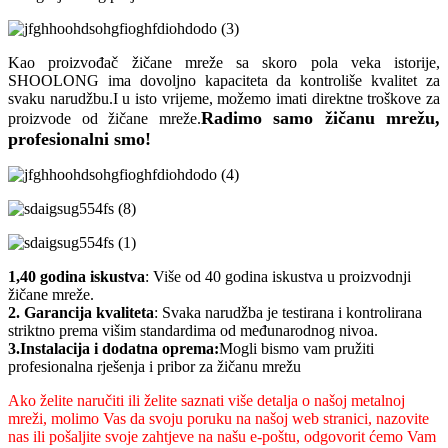
Kao proizvođač žičane mreže sa skoro pola veka istorije,
SHOOLONG ima dovoljno kapaciteta da kontroliše kvalitet za
svaku narudžbu.I u isto vrijeme, možemo imati direktne troškove za
Radimo samo žičanu mrežu,
proizvode od žičane mreže.
profesionalni smo!
1,40 godina iskustva
: Više od 40 godina iskustva u proizvodnji
žičane mreže.
2. Garancija kvaliteta
: Svaka narudžba je testirana i kontrolirana
striktno prema višim standardima od međunarodnog nivoa.
3.Instalacija i dodatna oprema:
Mogli bismo vam pružiti
profesionalna rješenja i pribor za žičanu mrežu
Ako želite naručiti ili želite saznati više detalja o našoj metalnoj
mreži, molimo Vas da svoju poruku na našoj web stranici, nazovite
nas ili pošaljite svoje zahtjeve na našu e-poštu, odgovorit ćemo Vam