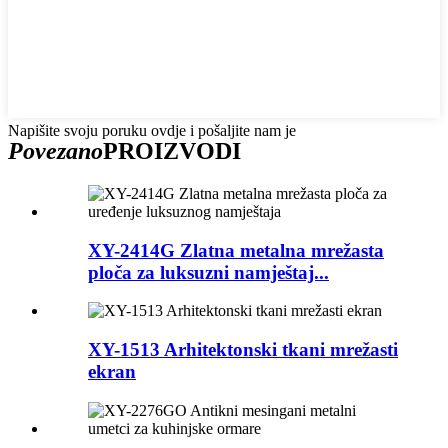
Napišite svoju poruku ovdje i pošaljite nam je
Povezano
PROIZVODI
XY-2414G Zlatna metalna mrežasta
ploča za luksuzni namještaj...
XY-1513 Arhitektonski tkani mrežasti
ekran