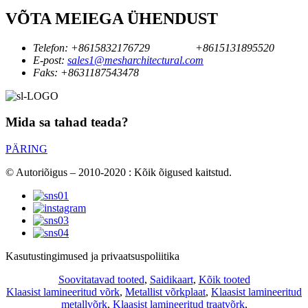
VÕTA MEIEGA ÜHENDUST
Telefon:
+8615832176729
+8615131895520
E-post:
sales1@mesharchitectural.com
Faks:
+8631187543478
Mida sa tahad teada?
PÄRING
© Autoriõigus – 2010-2020 : Kõik õigused kaitstud.
Kasutustingimused ja privaatsuspoliitika
Soovitatavad tooted
,
Saidikaart
,
Kõik tooted
Klaasist lamineeritud võrk
,
Metallist võrkplaat
,
Klaasist lamineeritud
metallvõrk
,
Klaasist lamineeritud traatvõrk
,