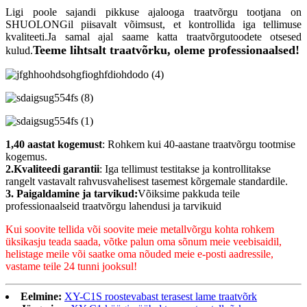
Ligi poole sajandi pikkuse ajalooga traatvõrgu tootjana on
SHUOLONGil piisavalt võimsust, et kontrollida iga tellimuse
kvaliteeti.Ja samal ajal saame katta traatvõrgutoodete otsesed
Teeme lihtsalt traatvõrku, oleme professionaalsed!
kulud.
1,40 aastat kogemust
: Rohkem kui 40-aastane traatvõrgu tootmise
kogemus.
2.Kvaliteedi garantii
: Iga tellimust testitakse ja kontrollitakse
rangelt vastavalt rahvusvahelisest tasemest kõrgemale standardile.
3. Paigaldamine ja tarvikud:
Võiksime pakkuda teile
professionaalseid traatvõrgu lahendusi ja tarvikuid
Kui soovite tellida või soovite meie metallvõrgu kohta rohkem
üksikasju teada saada, võtke palun oma sõnum meie veebisaidil,
helistage meile või saatke oma nõuded meie e-posti aadressile,
vastame teile 24 tunni jooksul!
Eelmine:
XY-C1S roostevabast terasest lame traatvõrk