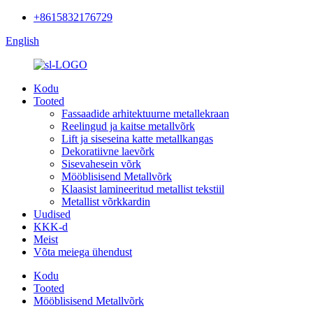
+8615832176729
English
Kodu
Tooted
Fassaadide arhitektuurne metallekraan
Reelingud ja kaitse metallvõrk
Lift ja siseseina katte metallkangas
Dekoratiivne laevõrk
Sisevahesein võrk
Mööblisisend Metallvõrk
Klaasist lamineeritud metallist tekstiil
Metallist võrkkardin
Uudised
KKK-d
Meist
Võta meiega ühendust
Kodu
Tooted
Mööblisisend Metallvõrk