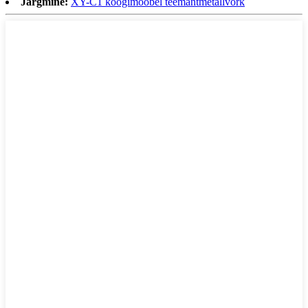
Järgmine:
XY-C1 köögimööbel teemantmetallvõrk