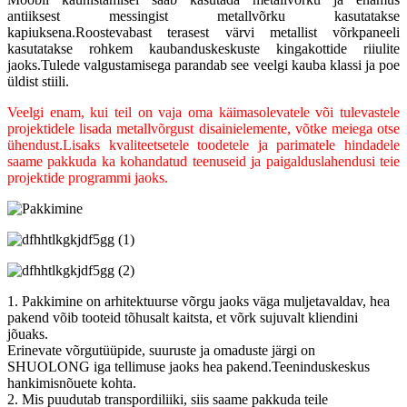
antiiksest messingist metallvõrku kasutatakse
kapiuksena.Roostevabast terasest värvi metallist võrkpaneeli
kasutatakse rohkem kaubanduskeskuste kingakottide riiulite
jaoks.Tulede valgustamisega parandab see veelgi kauba klassi ja poe
üldist stiili.
Veelgi enam, kui teil on vaja oma käimasolevatele või tulevastele
projektidele lisada metallvõrgust disainielemente, võtke meiega otse
ühendust.Lisaks kvaliteetsetele toodetele ja parimatele hindadele
saame pakkuda ka kohandatud teenuseid ja paigalduslahendusi teie
projektide programmi jaoks.
1. Pakkimine on arhitektuurse võrgu jaoks väga muljetavaldav, hea
pakend võib tooteid tõhusalt kaitsta, et võrk sujuvalt kliendini
jõuaks.
Erinevate võrgutüüpide, suuruste ja omaduste järgi on
SHUOLONG iga tellimuse jaoks hea pakend.Teeninduskeskus
hankimisnõuete kohta.
2. Mis puudutab transpordiliiki, siis saame pakkuda teile