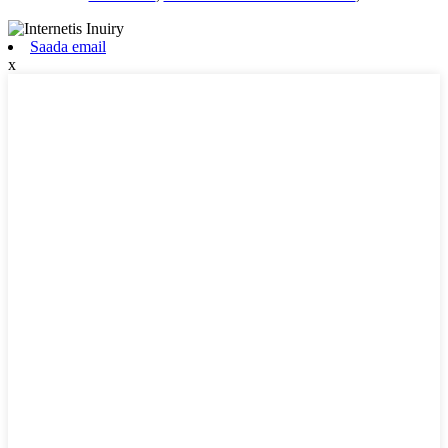
Saada email
x