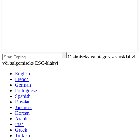
Otsimiseks vajutage sisestusklahvi
või sulgemiseks ESC-klahvi
English
French
German
Portuguese
Spanish
Russian
Japanese
Korean
Arabic
Irish
Greek
Turkish