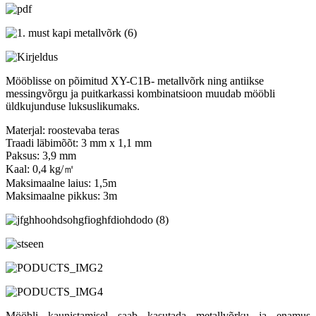
Mööblisse on põimitud XY-C1B- metallvõrk ning antiikse
messingvõrgu ja puitkarkassi kombinatsioon muudab mööbli
üldkujunduse luksuslikumaks.
Materjal: roostevaba teras
Traadi läbimõõt: 3 mm x 1,1 mm
Paksus: 3,9 mm
Kaal: 0,4 kg/㎡
Maksimaalne laius: 1,5m
Maksimaalne pikkus: 3m
Mööbli kaunistamisel saab kasutada metallvõrku ja enamus