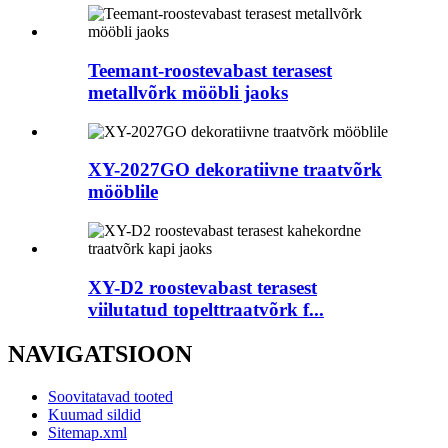
Teemant-roostevabast terasest
metallvõrk mööbli jaoks
XY-2027GO dekoratiivne traatvõrk
mööblile
XY-D2 roostevabast terasest
viilutatud topelttraatvõrk f...
NAVIGATSIOON
Soovitatavad tooted
Kuumad sildid
Sitemap.xml