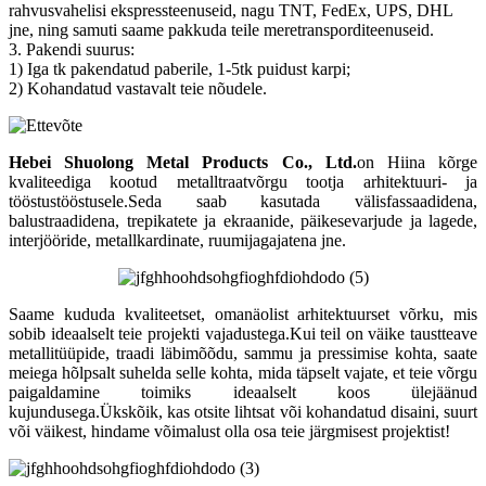
rahvusvahelisi ekspressteenuseid, nagu TNT, FedEx, UPS, DHL
jne, ning samuti saame pakkuda teile meretransporditeenuseid.
3. Pakendi suurus:
1) Iga tk pakendatud paberile, 1-5tk puidust karpi;
2) Kohandatud vastavalt teie nõudele.
Hebei Shuolong Metal Products Co., Ltd
.
on Hiina kõrge
kvaliteediga kootud metalltraatvõrgu tootja arhitektuuri- ja
tööstustööstusele.Seda saab kasutada välisfassaadidena,
balustraadidena, trepikatete ja ekraanide, päikesevarjude ja lagede,
interjööride, metallkardinate, ruumijagajatena jne.
Saame kududa kvaliteetset, omanäolist arhitektuurset võrku, mis
sobib ideaalselt teie projekti vajadustega.Kui teil on väike taustteave
metallitüüpide, traadi läbimõõdu, sammu ja pressimise kohta, saate
meiega hõlpsalt suhelda selle kohta, mida täpselt vajate, et teie võrgu
paigaldamine toimiks ideaalselt koos ülejäänud
kujundusega.Ükskõik, kas otsite lihtsat või kohandatud disaini, suurt
või väikest, hindame võimalust olla osa teie järgmisest projektist!