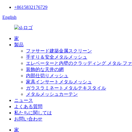
+8615832176729
English
家
製品
ファサード建築金属スクリーン
手すり＆安全メタルメッシュ
エレベーターと内壁のクラッディング メタル フ
装飾的な天井の網
内部仕切りメッシュ
家具インサートメタルメッシュ
ガラスラミネートメタルテキスタイル
メタルメッシュカーテン
ニュース
よくある質問
私たちに関しては
お問い合わせ
家