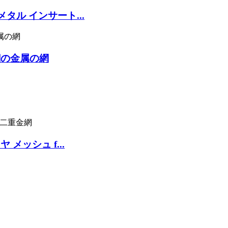
メタル インサート...
鋼の金属の網
 メッシュ f...