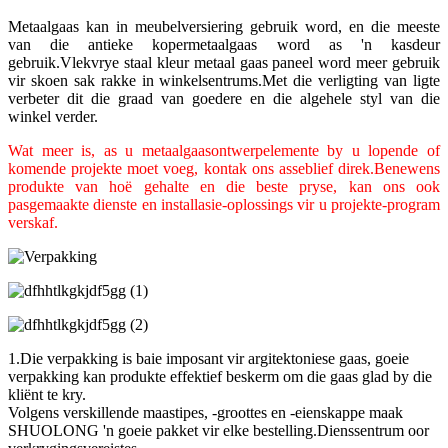
Metaalgaas kan in meubelversiering gebruik word, en die meeste
van die antieke kopermetaalgaas word as 'n kasdeur
gebruik.Vlekvrye staal kleur metaal gaas paneel word meer gebruik
vir skoen sak rakke in winkelsentrums.Met die verligting van ligte
verbeter dit die graad van goedere en die algehele styl van die
winkel verder.
Wat meer is, as u metaalgaasontwerpelemente by u lopende of
komende projekte moet voeg, kontak ons ​​asseblief direk.Benewens
produkte van hoë gehalte en die beste pryse, kan ons ook
pasgemaakte dienste en installasie-oplossings vir u projekte-program
verskaf.
1.Die verpakking is baie imposant vir argitektoniese gaas, goeie
verpakking kan produkte effektief beskerm om die gaas glad by die
kliënt te kry.
Volgens verskillende maastipes, -groottes en -eienskappe maak
SHUOLONG 'n goeie pakket vir elke bestelling.Dienssentrum oor