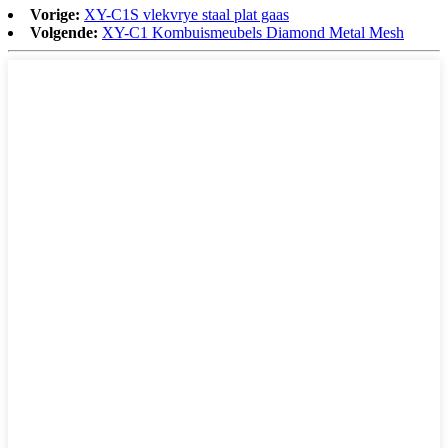
Vorige:
XY-C1S vlekvrye staal plat gaas
Volgende:
XY-C1 Kombuismeubels Diamond Metal Mesh