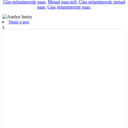
Glas gelamineerde gaas
,
Metaal gaas teël
,
Glas gelamineerde metaal
gaas
,
Glas gelamineerde gaas
,
Stuur e-pos
x