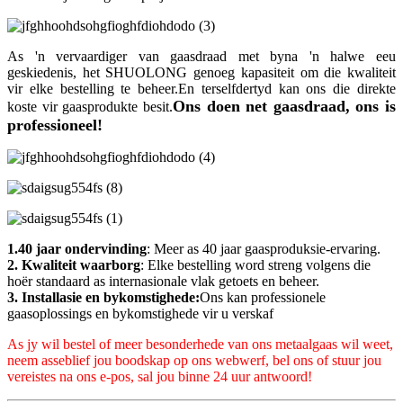
As 'n vervaardiger van gaasdraad met byna 'n halwe eeu
geskiedenis, het SHUOLONG genoeg kapasiteit om die kwaliteit
vir elke bestelling te beheer.En terselfdertyd kan ons die direkte
Ons doen net gaasdraad, ons is
koste vir gaasprodukte besit.
professioneel!
1.40 jaar ondervinding
: Meer as 40 jaar gaasproduksie-ervaring.
2. Kwaliteit waarborg
: Elke bestelling word streng volgens die
hoër standaard as internasionale vlak getoets en beheer.
3. Installasie en bykomstighede:
Ons kan professionele
gaasoplossings en bykomstighede vir u verskaf
As jy wil bestel of meer besonderhede van ons metaalgaas wil weet,
neem asseblief jou boodskap op ons webwerf, bel ons of stuur jou
vereistes na ons e-pos, sal jou binne 24 uur antwoord!