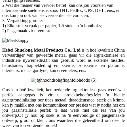
verkrygingsvereistes.
2.Wat die manier van vervoer betref, kan ons jou voorsien van
internasionale sneldienste, soos TNT, FedEx, UPS, DHL, ens., en
ons kan jou ook van seevervoerdienste voorsien.
3. Verpakkingsgrootte:
1) Elke stuk verpak per papier, 1-5 stuks in 'n houtboks;
2) Pasgemaak vir u vereiste.
Hebei Shuolong Metal Products Co., Ltd
.
is 'n hoë kwaliteit China
vervaardiger van geweefde metaal gaas vir die argitektoniese en
industriële nywerhede.Dit kan gebruik word as eksterne fasades,
balustrades, trapbekleding en skerms, sonskerms en plafonne,
interieurs, metaalgordyne, kamerverdelers, ens.
Ons kan hoë kwaliteit, kenmerkende argitektoniese gaas weef wat
perfek aangepas is vir u projekbehoeftes.Met 'n bietjie
agtergrondinligting oor tipes metaal, draaddeursnee, steek en krimp,
kan jy maklik met ons kommunikeer oor presies wat jy nodig het om
jou gaasinstallasie perfek te laat werk met die res van jou
ontwerp.Of jy nou op soek is na 'n eenvoudige of pasgemaakte
ontwerp, groot of klein, ons waardeer die geleentheid om deel te
wees van jou volgende projek!