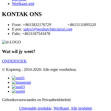
Werfkaart.xml
KONTAK ONS
Foon:
+8615832176729
+8615131895520
E-pos:
sales1@mesharchitectural.com
Faks:
+8631187543478
Wat wil jy weet?
ONDERSOEK
© Kopiereg - 2010-2020: Alle regte voorbehou.
Gebruiksvoorwaardes en Privaatheidsbeleid
Uitgestalde produkte
,
Werfkaart
,
Alle produkte