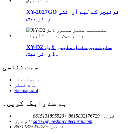
XY-2027GO فرنیچر کے لیے آرائشی
وائر میش
XY-D2 سٹینلیس سٹیل سلیور ڈبل
وائر میش f...
سمت شناسی
نمایاں مصنوعات
ہاٹ ٹیگز
Sitemap.xml
ہم سے رابطہ کریں۔
فون:
+8615832176729
+8615131895520
sales1@mesharchitectural.com
ای میل:
فیکس:
+8631187543478