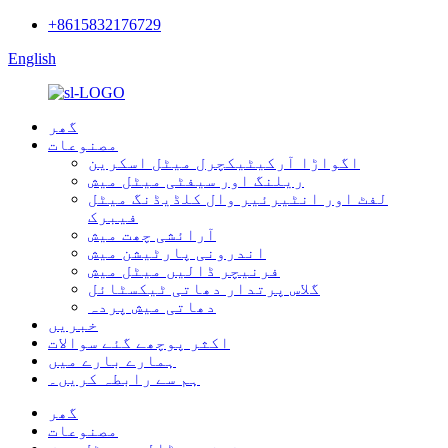
+8615832176729
English
گھر
مصنوعات
اگواڑا آرکیٹیکچرل میٹل اسکرین
ریلنگ اور سیفٹی میٹل میش
لفٹ اور انٹیرئیر وال کلڈیڈنگ میٹل
فیبرک
آرائشی چھت میش
اندرونی پارٹیشن میش
فرنیچر ڈالیں میٹل میش
گلاس پرتدار دھاتی ٹیکسٹائل
دھاتی میش پردہ
خبریں
اکثر پوچھے گئے سوالات
ہمارے بارے میں
ہم سے رابطہ کریں۔
گھر
مصنوعات