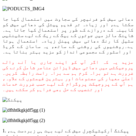
دھاتی میش کو فرنیچر کی سجاوٹ میں استعمال کیا جا
سکتا ہے، اور زیادہ تر قدیم پیتل کی دھاتی میش کو
کابینہ کے دروازے کے طور پر استعمال کیا جاتا ہے۔
شاپنگ مالز میں جوتوں کے بیگ کے ریک کے لیے سٹینلیس
سٹیل کا رنگ دھاتی میش پینل زیادہ استعمال ہوتا
ہے۔روشنیوں کی روشنی کے ساتھ، یہ سامان کے گریڈ
اور اسٹور کے مجموعی انداز کو مزید بہتر بناتا ہے۔
مزید یہ کہ اگر آپ کو اپنے جاری یا آنے والے
پروجیکٹس میں دھاتی میش ڈیزائن عناصر شامل کرنے کی
ضرورت ہے تو براہ کرم ہم سے براہ راست رابطہ کریں۔
اعلیٰ معیار کی مصنوعات اور بہترین قیمتوں کے علاوہ،
ہم آپ کے پروجیکٹ پروگرام کے لیے حسب ضرورت خدمات
اور تنصیب کے حل بھی فراہم کر سکتے ہیں۔
1. پیکنگ آرکیٹیکچرل میش کے لیے بہت ہی زبردست ہے،