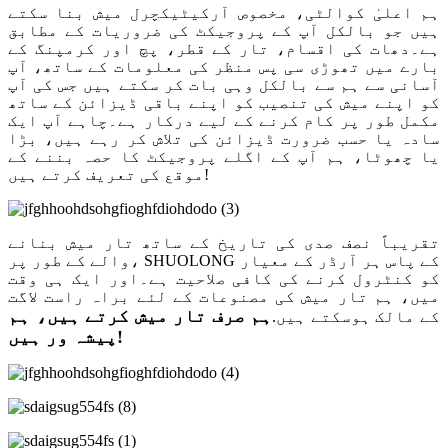
ہم اعلیٰ کوالٹی، مخصوص آرکیٹیکچرل میش بنا سکتے
ہیں جو بالکل آپ کے پروجیکٹ کی ضروریات کے مطابق
ہے۔دھات کی اقسام، تار کے قطر، پچ اور کرمپنگ کے
بارے میں تھوڑی سی پس منظر کی معلومات کے ساتھ، آپ
آسانی سے ہم سے بالکل وہی بات کر سکتے ہیں جس کی آپ
کو اپنے میش کی تنصیب کو اپنے باقی ڈیزائن کے ساتھ
مکمل طور پر کام کرنے کے لیے درکار ہے۔چاہے آپ ایک
سادہ یا حسب ضرورت ڈیزائن کی تلاش کر رہے ہیں، بڑا
یا چھوٹا، ہم آپ کے اگلے پروجیکٹ کا حصہ بننے کے
موقع کی تعریف کرتے ہیں!
تقریباً نصف صدی کی تاریخ کے ساتھ تار میش بنانے
والے کے طور پر، SHUOLONG کے پاس ہر آرڈر کے معیار
کو کنٹرول کرنے کی کافی صلاحیت ہے۔اور ایک ہی وقت
میں، ہم تار میش کی مصنوعات کے لئے براہ راست لاگت
ہم صرف تار میش کرتے ہیں، ہم
کے مالک ہوسکتے ہیں.
پیشہ ور ہیں!