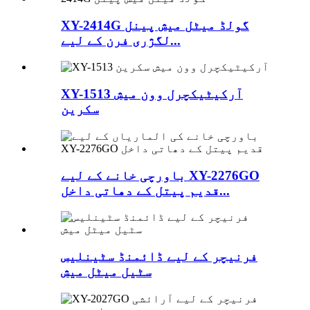
XY-2414G گولڈ میٹل میش پینل
لگژری فرن کے لیے...
XY-1513 آرکیٹیکچرل وون میش
سکرین
باورچی خانے کے لیے XY-2276GO
قدیم پیتل کے دھاتی داخل...
فرنیچر کے لیے ڈائمنڈ سٹینلیس
سٹیل میٹل میش