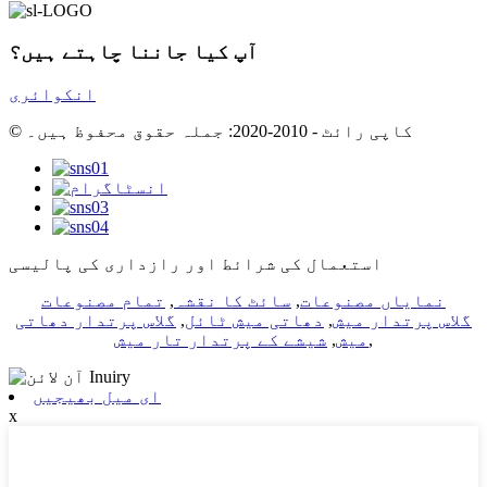
آپ کیا جاننا چاہتے ہیں؟
انکوائری
© کاپی رائٹ - 2010-2020: جملہ حقوق محفوظ ہیں۔
استعمال کی شرائط اور رازداری کی پالیسی
نمایاں مصنوعات
,
سائٹ کا نقشہ
,
تمام مصنوعات
گلاس پرتدار میش
,
دھاتی میش ٹائل
,
گلاس پرتدار دھاتی
,
میش
,
شیشے کے پرتدار تار میش
ای میل بھیجیں
x