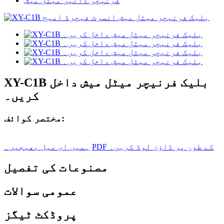
فرنیچر ڈالیں میٹل میش
XY-C1B بلیک فرنیچر میٹل میش داخل
کریں۔
مختصر کوائف:
PDF کے طور پر ڈاؤن لوڈ کریں۔
ہمیں ای میل بھیجیں۔
مصنوعات کی تفصیل
عمومی سوالات
پروڈکٹ ٹیگز