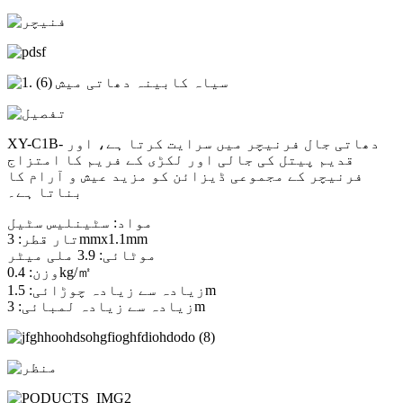
XY-C1B- دھاتی جال فرنیچر میں سرایت کرتا ہے، اور
قدیم پیتل کی جالی اور لکڑی کے فریم کا امتزاج
فرنیچر کے مجموعی ڈیزائن کو مزید عیش و آرام کا
بناتا ہے۔
مواد: سٹینلیس سٹیل
تار قطر: 3mmx1.1mm
موٹائی: 3.9 ملی میٹر
وزن: 0.4kg/㎡
زیادہ سے زیادہ چوڑائی: 1.5m
زیادہ سے زیادہ لمبائی: 3m