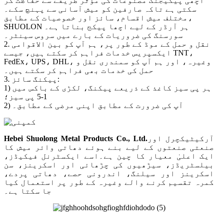
اچھی پیکیجنگ مصنوعات کی مؤثر طریقے سے حفاظت کر
سکتی ہے تاکہ صارفین کو میش آسانی سے پہنچ سکے۔
مختلف میش اقسام، سائز اور خصوصیات کے مطابق،
SHUOLON ہر آرڈر کے لیے اچھا پیکج بناتا ہے۔
سورسنگ کی ضروریات کے بارے میں سروس سینٹر۔
2. نقل و حمل کے موڈ کے طور پر، ہم آپ کو بین الاقوامی
ایکسپریس خدمات فراہم کر سکتے ہیں، جیسے TNT،
FedEx، UPS، DHL، وغیرہ، اور ہم آپ کو سمندری نقل و
حمل کی خدمات بھی فراہم کر سکتے ہیں۔
3. پیکنگ سائز:
1) ہر پی سیز کاغذ کے ذریعے پیکنگ، لکڑی کے باکس میں
1-5 پی سیز؛
2) آپ کی ضرورت کے مطابق اپنی مرضی کے مطابق۔
آرکیٹیکچرل اور
.
Hebei Shuolong Metal Products Co., Ltd
صنعتی صنعتوں کے لیے بنے ہوئے دھاتی وائر میش کا
ایک اعلیٰ معیار کا چین ہے۔اسے ایکسٹرنل فیکیڈز،
بیلسٹریڈز، سیڑھیوں کی چڑھائی اور اسکرینز، سن
اسکرینز اور سیلنگ، اندرونی حصے، دھاتی پردے،
کمرہ تقسیم کرنے والے وغیرہ کے طور پر استعمال کیا
جا سکتا ہے۔