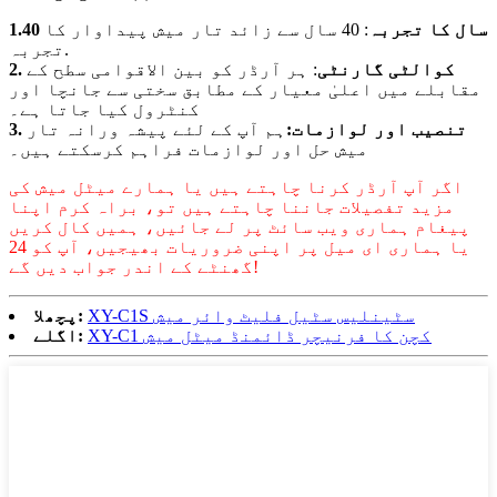
1.40 سال کا تجربہ
: 40 سال سے زائد تار میش پیداوار کا
تجربہ.
2. کوالٹی گارنٹی
: ہر آرڈر کو بین الاقوامی سطح کے
مقابلے میں اعلیٰ معیار کے مطابق سختی سے جانچا اور
کنٹرول کیا جاتا ہے۔
3. تنصیب اور لوازمات:
ہم آپ کے لئے پیشہ ورانہ تار
میش حل اور لوازمات فراہم کرسکتے ہیں۔
اگر آپ آرڈر کرنا چاہتے ہیں یا ہمارے میٹل میش کی
مزید تفصیلات جاننا چاہتے ہیں تو، براہ کرم اپنا
پیغام ہماری ویب سائٹ پر لے جائیں، ہمیں کال کریں
یا ہماری ای میل پر اپنی ضروریات بھیجیں، آپ کو 24
گھنٹے کے اندر جواب دیں گے!
XY-C1S سٹینلیس سٹیل فلیٹ وائر میش
پچھلا:
XY-C1 کچن کا فرنیچر ڈائمنڈ میٹل میش
اگلے: