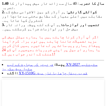
1.40 سال کا تجربہ
: 40 سال سے زائد تار میش پیداوار کا
تجربہ.
2. کوالٹی گارنٹی
: ہر آرڈر کو بین الاقوامی سطح کے
مقابلے میں اعلیٰ معیار کے مطابق سختی سے جانچا اور
کنٹرول کیا جاتا ہے۔
3. تنصیب اور لوازمات:
ہم آپ کے لئے پیشہ ورانہ تار
میش حل اور لوازمات فراہم کرسکتے ہیں۔
اگر آپ آرڈر کرنا چاہتے ہیں یا ہمارے میٹل میش کی
مزید تفصیلات جاننا چاہتے ہیں تو، براہ کرم اپنا
پیغام ہماری ویب سائٹ پر لے جائیں، ہمیں کال کریں
یا ہماری ای میل پر اپنی ضروریات بھیجیں، آپ کو 24
گھنٹے کے اندر جواب دیں گے!
پچھلا:
فرنیچر کی سجاوٹ کے لیے XY-2027 سٹینلیس
سٹیل میش سکرین
XY-1510G قدیم پیتل چڑھایا تار میش
اگلے: