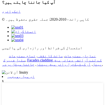
آپ کیا جاننا چاہتے ہیں؟
انکوائری
© کاپی رائٹ - 2010-2020: جملہ حقوق محفوظ ہیں۔
استعمال کی شرائط اور رازداری کی پالیسی
نمایاں مصنوعات
,
سائٹ کا نقشہ
,
تمام مصنوعات
Facades cladding کے لئے آرائشی دھاتی میش
,
سٹیل فیبرک
,
پینل
,
آرکیٹیکچرل وائر میش پینلز
,
چائنا میٹل پردہ
ای میل بھیجیں
x