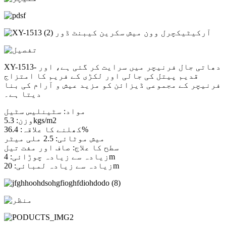
XY-1513- دھاتی جال فرنیچر میں سرایت کر گئی ہے، اور
قدیم پیتل کی جالی اور لکڑی کے فریم کا امتزاج
فرنیچر کے مجموعی ڈیزائن کو مزید عیش و آرام کی بنا
دیتا ہے۔
مواد: سٹینلیس سٹیل
وزن: 5.3kgs/m2
کھلنے کا علاقہ: 36.4%
میش موٹائی: 2.5 ملی میٹر
سطح کا علاج: صاف اور مفت تیل
زیادہ سے زیادہ چوڑائی: 4m
زیادہ سے زیادہ لمبائی: 20m