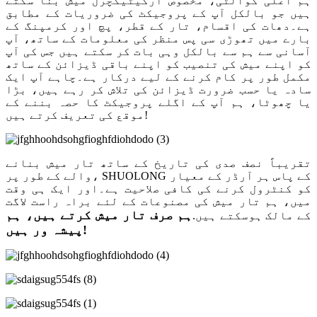
ہم اعلیٰ کوالٹی، مخصوص آرکیٹیکچرل میش بنا سکتے
ہیں جو بالکل آپ کے پروجیکٹ کی ضروریات کے مطابق
ہے۔دھات کی اقسام، تار کے قطر، پچ اور کرمپنگ کے
بارے میں تھوڑی سی پس منظر کی معلومات کے ساتھ، آپ
آسانی سے ہم سے بالکل وہی بات کر سکتے ہیں جس کی آپ
کو اپنے میش کی تنصیب کو اپنے باقی ڈیزائن کے ساتھ
مکمل طور پر کام کرنے کے لیے درکار ہے۔چاہے آپ ایک
سادہ یا حسب ضرورت ڈیزائن کی تلاش کر رہے ہیں، بڑا
یا چھوٹا، ہم آپ کے اگلے پروجیکٹ کا حصہ بننے کے
موقع کی تعریف کرتے ہیں!
تقریباً نصف صدی کی تاریخ کے ساتھ تار میش بنانے
والے کے طور پر، SHUOLONG کے پاس ہر آرڈر کے معیار
کو کنٹرول کرنے کی کافی صلاحیت ہے۔اور ایک ہی وقت
میں، ہم تار میش کی مصنوعات کے لئے براہ راست لاگت
ہم صرف تار میش کرتے ہیں، ہم
کے مالک ہوسکتے ہیں.
پیشہ ور ہیں!