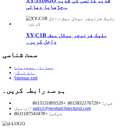
XY-3310GO قدیم کانسی کی قدیم
چڑھایا دھاتی...
XY-C1B بلیک فرنیچر میٹل میش
داخل کریں۔
سمت شناسی
نمایاں مصنوعات
ہاٹ ٹیگز
Sitemap.xml
ہم سے رابطہ کریں۔
فون:
+8615832176729
+8615131895520
sales1@mesharchitectural.com
ای میل:
فیکس:
+8631187543478