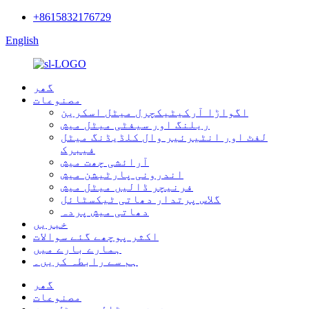
+8615832176729
English
گھر
مصنوعات
اگواڑا آرکیٹیکچرل میٹل اسکرین
ریلنگ اور سیفٹی میٹل میش
لفٹ اور انٹیرئیر وال کلڈیڈنگ میٹل
فیبرک
آرائشی چھت میش
اندرونی پارٹیشن میش
فرنیچر ڈالیں میٹل میش
گلاس پرتدار دھاتی ٹیکسٹائل
دھاتی میش پردہ
خبریں
اکثر پوچھے گئے سوالات
ہمارے بارے میں
ہم سے رابطہ کریں۔
گھر
مصنوعات