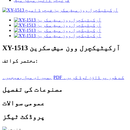
فرنیچر ڈالیں میٹل میش
XY-1513 آرکیٹیکچرل وون میش سکرین
مختصر کوائف:
PDF کے طور پر ڈاؤن لوڈ کریں۔
ہمیں ای میل بھیجیں۔
مصنوعات کی تفصیل
عمومی سوالات
پروڈکٹ ٹیگز