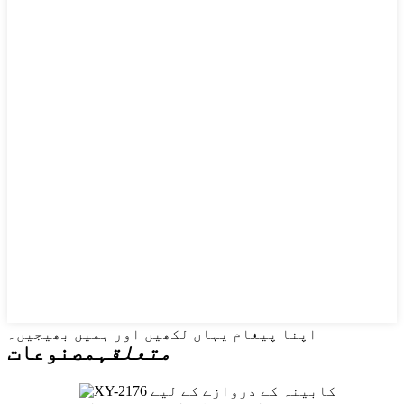
اپنا پیغام یہاں لکھیں اور ہمیں بھیجیں۔
متعلقہ
مصنوعات