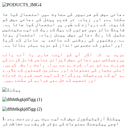
دھاتی میش کو فرنیچر کی سجاوٹ میں استعمال کیا جا
سکتا ہے، اور زیادہ تر قدیم پیتل کی دھاتی میش کو
کابینہ کے دروازے کے طور پر استعمال کیا جاتا ہے۔
شاپنگ مالز میں جوتوں کے بیگ کے ریک کے لیے سٹینلیس
سٹیل کا رنگ دھاتی میش پینل زیادہ استعمال ہوتا
ہے۔روشنیوں کی روشنی کے ساتھ، یہ سامان کے گریڈ
اور اسٹور کے مجموعی انداز کو مزید بہتر بناتا ہے۔
مزید یہ کہ اگر آپ کو اپنے جاری یا آنے والے
پروجیکٹس میں دھاتی میش ڈیزائن عناصر شامل کرنے کی
ضرورت ہے تو براہ کرم ہم سے براہ راست رابطہ کریں۔
اعلیٰ معیار کی مصنوعات اور بہترین قیمتوں کے علاوہ،
ہم آپ کے پروجیکٹ پروگرام کے لیے حسب ضرورت خدمات
اور تنصیب کے حل بھی فراہم کر سکتے ہیں۔
1. پیکنگ آرکیٹیکچرل میش کے لیے بہت ہی زبردست ہے،
اچھی پیکیجنگ مصنوعات کی مؤثر طریقے سے حفاظت کر