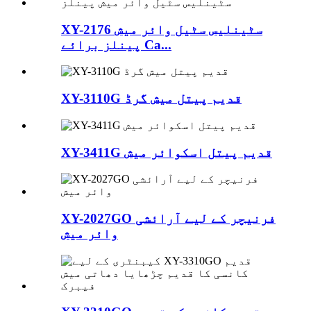
XY-2176 سٹینلیس سٹیل وائر میش
پینلز برائے Ca...
XY-3110G قدیم پیتل میش گرڈ
XY-3411G قدیم پیتل اسکوائر میش
XY-2027GO فرنیچر کے لیے آرائشی
وائر میش