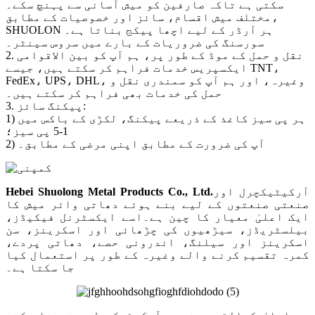
سکتی ہے تاکہ صارفین کو میش آسانی سے پہنچ سکے۔
مختلف میش اقسام، سائز اور خصوصیات کے مطابق،
SHUOLON ہر آرڈر کے لیے اچھا پیکج بناتا ہے۔
سورسنگ کی ضروریات کے بارے میں سروس سینٹر۔
2. نقل و حمل کے موڈ کے طور پر، ہم آپ کو بین الاقوامی
ایکسپریس خدمات فراہم کر سکتے ہیں، جیسے TNT،
FedEx، UPS، DHL، وغیرہ، اور ہم آپ کو سمندری نقل و
حمل کی خدمات بھی فراہم کر سکتے ہیں۔
3. پیکنگ سائز:
1) ہر پی سیز کاغذ کے ذریعے پیکنگ، لکڑی کے باکس میں
1-5 پی سیز؛
2) آپ کی ضرورت کے مطابق اپنی مرضی کے مطابق۔
آرکیٹیکچرل اور
.
Hebei Shuolong Metal Products Co., Ltd
صنعتی صنعتوں کے لیے بنے ہوئے دھاتی وائر میش کا
ایک اعلیٰ معیار کا چین ہے۔اسے ایکسٹرنل فیکیڈز،
بیلسٹریڈز، سیڑھیوں کی چڑھائی اور اسکرینز، سن
اسکرینز اور سیلنگ، اندرونی حصے، دھاتی پردے،
کمرہ تقسیم کرنے والے وغیرہ کے طور پر استعمال کیا
جا سکتا ہے۔