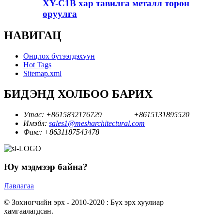
XY-C1B хар тавилга металл торон
оруулга
НАВИГАЦ
Онцлох бүтээгдэхүүн
Hot Tags
Sitemap.xml
БИДЭНД ХОЛБОО БАРИХ
Утас:
+8615832176729
+8615131895520
Имэйл:
sales1@mesharchitectural.com
Факс:
+8631187543478
Юу мэдмээр байна?
Лавлагаа
© Зохиогчийн эрх - 2010-2020 : Бүх эрх хуулиар
хамгаалагдсан.