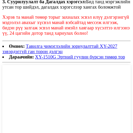
3. Суурилуулалт ба Дагалдах хэрэгсэл:
Бид танд мэргэжлийн
утсан тор шийдэл, дагалдах хэрэгслээр хангах боломжтой
Хэрэв та манай төмөр торыг захиалах эсвэл илүү дэлгэрэнгүй
мэдээлэл авахыг хүсвэл манай вэбсайтад мессеж илгээж,
бидэн рүү залгаж эсвэл манай имэйл хаягаар хүсэлтээ илгээнэ
үү, 24 цагийн дотор танд хариулах болно!
Өмнөх:
Тавилга чимэглэлийн зориулалттай XY-2027
зэвэрдэггүй ган торон дэлгэц
Дараачийн:
XY-1510G Эртний гуулин бүрсэн төмөр тор