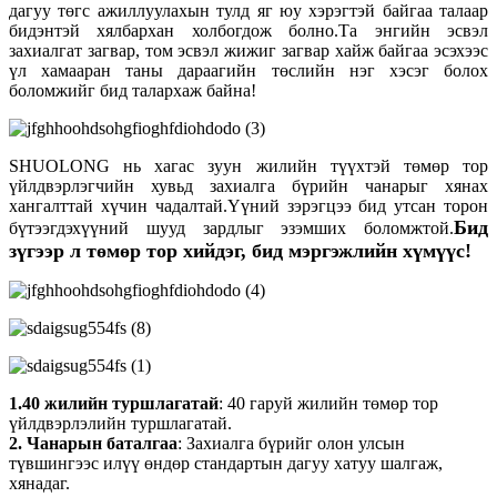
дагуу төгс ажиллуулахын тулд яг юу хэрэгтэй байгаа талаар
бидэнтэй хялбархан холбогдож болно.Та энгийн эсвэл
захиалгат загвар, том эсвэл жижиг загвар хайж байгаа эсэхээс
үл хамааран таны дараагийн төслийн нэг хэсэг болох
боломжийг бид талархаж байна!
SHUOLONG нь хагас зуун жилийн түүхтэй төмөр тор
үйлдвэрлэгчийн хувьд захиалга бүрийн чанарыг хянах
хангалттай хүчин чадалтай.Үүний зэрэгцээ бид утсан торон
Бид
бүтээгдэхүүний шууд зардлыг эзэмших боломжтой.
зүгээр л төмөр тор хийдэг, бид мэргэжлийн хүмүүс!
1.40 жилийн туршлагатай
: 40 гаруй жилийн төмөр тор
үйлдвэрлэлийн туршлагатай.
2. Чанарын баталгаа
: Захиалга бүрийг олон улсын
түвшингээс илүү өндөр стандартын дагуу хатуу шалгаж,
хянадаг.