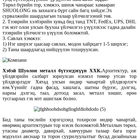
Төрөл бүрийн тор, хэмжээ, шинж чанараас хамааран
SHUOLONG нь захиалга бүрт сайн багц хийдэг.Эх
сурвалжийн шаардлагын талаар үйлчилгээний төв.
2. Тээврийн хэлбэрийн хувьд бид танд TNT, FedEx, UPS, DHL
гэх мэт олон улсын буухиа үйлчилгээ үзүүлэхээс гадна далайн
тээврийн үйлчилгээ үзүүлэх боломжтой.
3. Савлах хэмжээ:
1) Нэг ширхэг цаасаар савлах, модон хайрцагт 1-5 ширхэг;
2) Таны шаардлагад нийцүүлэн тохируулсан.
Хэбэй Шуолон металл бүтээгдэхүүн ХХК
.
Архитектур, аж
үйлдвэрийн салбарт зориулсан нэхмэл төмөр утсан тор
үйлдвэрлэдэг Хятад улсын өндөр чанартай үйлдвэрлэгч
юм.Үүнийг гадна фасад, хашлага, шатны бүрээс, дэлгэц,
нарны дэлгэц, тааз, дотоод засал, металл хөшиг, өрөө
тусгаарлах гэх мэт ашиглаж болно.
Бид таны төслийн хэрэгцээнд тохирсон өндөр чанартай,
өвөрмөц архитектурын тор нэхэх боломжтой.Металлын төрөл,
утасны диаметр, давирхай, хавчуурын талаар бага зэрэг
мэдээлэл авснаар та торон суурилуулалтыг бусад дизайныхаа