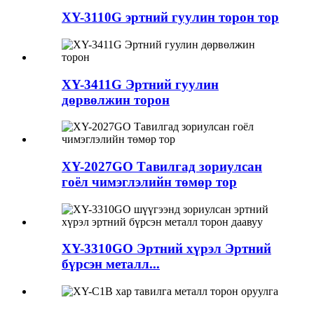
XY-3110G эртний гуулин торон тор
XY-3411G Эртний гуулин
дөрвөлжин торон
XY-2027GO Тавилгад зориулсан
гоёл чимэглэлийн төмөр тор
XY-3310GO Эртний хүрэл Эртний
бүрсэн металл...