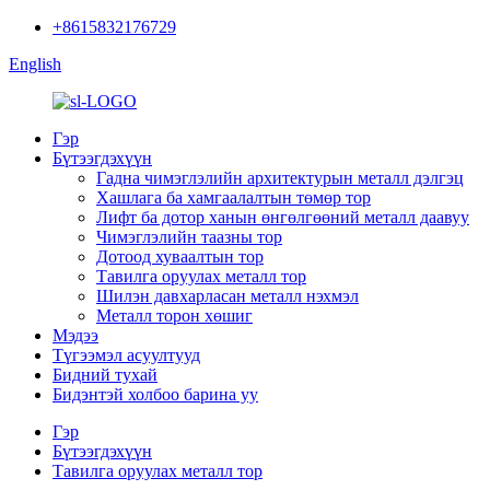
+8615832176729
English
Гэр
Бүтээгдэхүүн
Гадна чимэглэлийн архитектурын металл дэлгэц
Хашлага ба хамгаалалтын төмөр тор
Лифт ба дотор ханын өнгөлгөөний металл даавуу
Чимэглэлийн таазны тор
Дотоод хуваалтын тор
Тавилга оруулах металл тор
Шилэн давхарласан металл нэхмэл
Металл торон хөшиг
Мэдээ
Түгээмэл асуултууд
Бидний тухай
Бидэнтэй холбоо барина уу
Гэр
Бүтээгдэхүүн
Тавилга оруулах металл тор