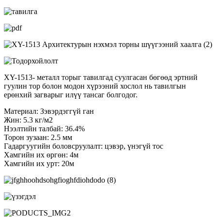
XY-1513- металл торыг тавилгад суулгасан бөгөөд эртний
гуулин тор болон модон хүрээний хослол нь тавилгын
ерөнхий загварыг илүү тансаг болгодог.
Материал: Зэвэрдэггүй ган
Жин: 5.3 кг/м2
Нээлтийн талбай: 36.4%
Торон зузаан: 2.5 мм
Гадаргуугийн боловсруулалт: цэвэр, үнэгүй тос
Хамгийн их өргөн: 4м
Хамгийн их урт: 20м