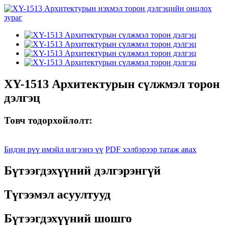
XY-1513 Архитектурын сүлжмэл торон
дэлгэц
Товч тодорхойлолт:
Бидэн рүү имэйл илгээнэ үү
PDF хэлбэрээр татаж авах
Бүтээгдэхүүний дэлгэрэнгүй
Түгээмэл асуултууд
Бүтээгдэхүүний шошго