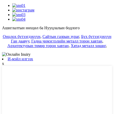
Ашиглалтын нөхцөл ба Нууцлалын бодлого
Онцлох бүтээгдэхүүн
,
Сайтын газрын зураг
,
Бүх бүтээгдэхүүн
Ган даавуу
,
Гадна чимэглэлийн металл торон хавтан
,
Архитектурын төмөр торон хавтан
,
Хятад металл хөшиг
,
И-мэйл илгээх
x