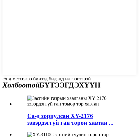
Энд мессежээ бичээд бидэнд илгээгээрэй
Холбоотой
БҮТЭЭГДЭХҮҮН
Ca-д зориулсан XY-2176
зэвэрдэггүй ган торон хавтан ...