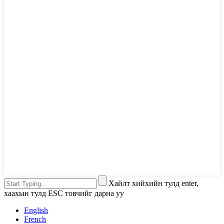
Хайлт хийхийн тулд enter,
хаахын тулд ESC товчийг дарна уу
English
French