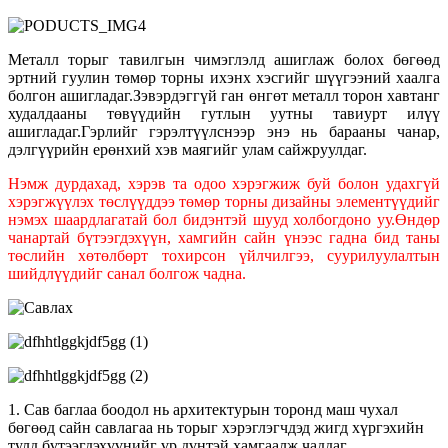
Металл торыг тавилгын чимэглэлд ашиглаж болох бөгөөд
эртний гуулин төмөр торны ихэнх хэсгийг шүүгээний хаалга
болгон ашигладаг.Зэвэрдэггүй ган өнгөт металл торон хавтанг
худалдааны төвүүдийн гутлын уутны тавиурт илүү
ашигладаг.Гэрлийг гэрэлтүүлснээр энэ нь барааны чанар,
дэлгүүрийн ерөнхий хэв маягийг улам сайжруулдаг.
Нэмж дурдахад, хэрэв та одоо хэрэгжиж буй болон удахгүй
хэрэгжүүлэх төслүүддээ төмөр торны дизайны элементүүдийг
нэмэх шаардлагатай бол бидэнтэй шууд холбогдоно уу.Өндөр
чанартай бүтээгдэхүүн, хамгийн сайн үнээс гадна бид таны
төслийн хөтөлбөрт тохирсон үйлчилгээ, суурилуулалтын
шийдлүүдийг санал болгож чадна.
1. Сав баглаа боодол нь архитектурын торонд маш чухал
бөгөөд сайн савлагаа нь торыг хэрэглэгчдэд жигд хүргэхийн
тулд бүтээгдэхүүнийг үр дүнтэй хамгаалж чаддаг.