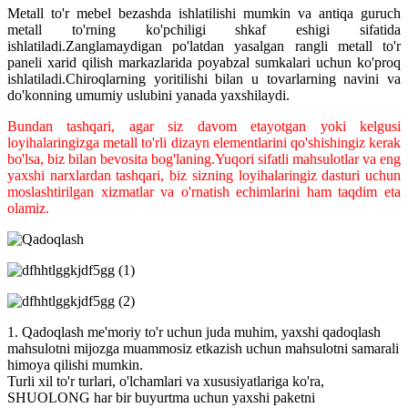
Metall to'r mebel bezashda ishlatilishi mumkin va antiqa guruch
metall to'rning ko'pchiligi shkaf eshigi sifatida
ishlatiladi.Zanglamaydigan po'latdan yasalgan rangli metall to'r
paneli xarid qilish markazlarida poyabzal sumkalari uchun ko'proq
ishlatiladi.Chiroqlarning yoritilishi bilan u tovarlarning navini va
do'konning umumiy uslubini yanada yaxshilaydi.
Bundan tashqari, agar siz davom etayotgan yoki kelgusi
loyihalaringizga metall to'rli dizayn elementlarini qo'shishingiz kerak
bo'lsa, biz bilan bevosita bog'laning.Yuqori sifatli mahsulotlar va eng
yaxshi narxlardan tashqari, biz sizning loyihalaringiz dasturi uchun
moslashtirilgan xizmatlar va o'rnatish echimlarini ham taqdim eta
olamiz.
1. Qadoqlash me'moriy to'r uchun juda muhim, yaxshi qadoqlash
mahsulotni mijozga muammosiz etkazish uchun mahsulotni samarali
himoya qilishi mumkin.
Turli xil to'r turlari, o'lchamlari va xususiyatlariga ko'ra,
SHUOLONG har bir buyurtma uchun yaxshi paketni