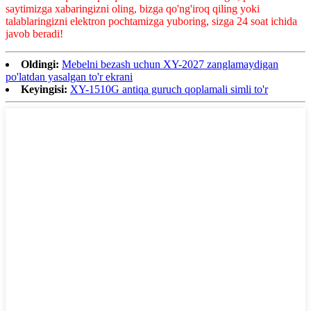
saytimizga xabaringizni oling, bizga qo'ng'iroq qiling yoki
talablaringizni elektron pochtamizga yuboring, sizga 24 soat ichida
javob beradi!
Oldingi:
Mebelni bezash uchun XY-2027 zanglamaydigan
po'latdan yasalgan to'r ekrani
Keyingisi:
XY-1510G antiqa guruch qoplamali simli to'r