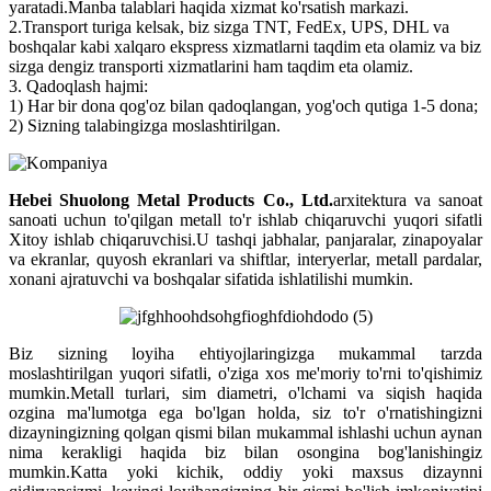
yaratadi.Manba talablari haqida xizmat ko'rsatish markazi.
2.Transport turiga kelsak, biz sizga TNT, FedEx, UPS, DHL va
boshqalar kabi xalqaro ekspress xizmatlarni taqdim eta olamiz va biz
sizga dengiz transporti xizmatlarini ham taqdim eta olamiz.
3. Qadoqlash hajmi:
1) Har bir dona qog'oz bilan qadoqlangan, yog'och qutiga 1-5 dona;
2) Sizning talabingizga moslashtirilgan.
Hebei Shuolong Metal Products Co., Ltd
.
arxitektura va sanoat
sanoati uchun to'qilgan metall to'r ishlab chiqaruvchi yuqori sifatli
Xitoy ishlab chiqaruvchisi.U tashqi jabhalar, panjaralar, zinapoyalar
va ekranlar, quyosh ekranlari va shiftlar, interyerlar, metall pardalar,
xonani ajratuvchi va boshqalar sifatida ishlatilishi mumkin.
Biz sizning loyiha ehtiyojlaringizga mukammal tarzda
moslashtirilgan yuqori sifatli, o'ziga xos me'moriy to'rni to'qishimiz
mumkin.Metall turlari, sim diametri, o'lchami va siqish haqida
ozgina ma'lumotga ega bo'lgan holda, siz to'r o'rnatishingizni
dizayningizning qolgan qismi bilan mukammal ishlashi uchun aynan
nima kerakligi haqida biz bilan osongina bog'lanishingiz
mumkin.Katta yoki kichik, oddiy yoki maxsus dizaynni