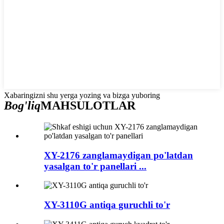
Xabaringizni shu yerga yozing va bizga yuboring
Bog'liq
MAHSULOTLAR
XY-2176 zanglamaydigan po'latdan
yasalgan to'r panellari ...
XY-3110G antiqa guruchli to'r