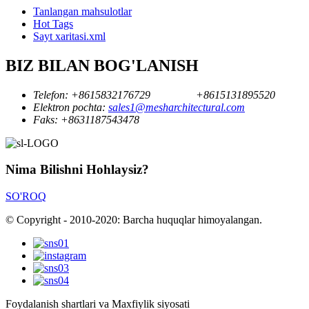
Tanlangan mahsulotlar
Hot Tags
Sayt xaritasi.xml
BIZ BILAN BOG'LANISH
Telefon:
+8615832176729
+8615131895520
Elektron pochta:
sales1@mesharchitectural.com
Faks:
+8631187543478
Nima Bilishni Hohlaysiz?
SO'ROQ
© Copyright - 2010-2020: Barcha huquqlar himoyalangan.
Foydalanish shartlari va Maxfiylik siyosati