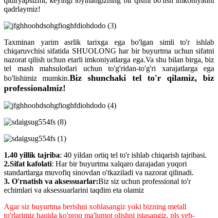
qidiryapsizmi, keyingi loyihangizning bir qismi bo'lish imkoniyatini
qadrlaymiz!
Taxminan yarim asrlik tarixga ega bo'lgan simli to'r ishlab
chiqaruvchisi sifatida SHUOLONG har bir buyurtma uchun sifatni
nazorat qilish uchun etarli imkoniyatlarga ega.Va shu bilan birga, biz
tel mash mahsulotlari uchun to'g'ridan-to'g'ri xarajatlarga ega
Biz shunchaki tel to'r qilamiz, biz
bo'lishimiz mumkin.
professionalmiz!
1.40 yillik tajriba
: 40 yildan ortiq tel to'r ishlab chiqarish tajribasi.
2.Sifat kafolati
: Har bir buyurtma xalqaro darajadan yuqori
standartlarga muvofiq sinovdan o'tkaziladi va nazorat qilinadi.
3. O'rnatish va aksessuarlar:
Biz siz uchun professional to'r
echimlari va aksessuarlarini taqdim eta olamiz
Agar siz buyurtma berishni xohlasangiz yoki bizning metall
to'rlarimiz haqida ko'proq ma'lumot olishni istasangiz, pls veb-