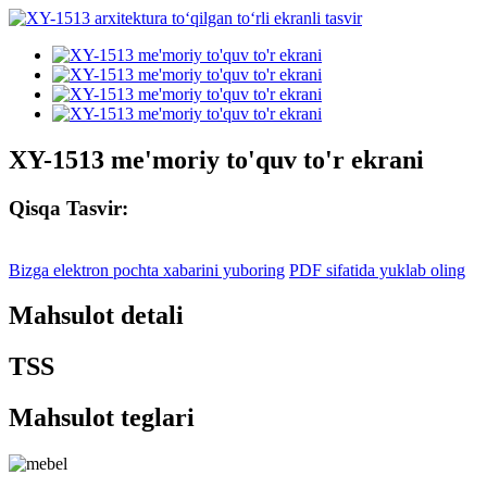
XY-1513 me'moriy to'quv to'r ekrani
Qisqa Tasvir:
Bizga elektron pochta xabarini yuboring
PDF sifatida yuklab oling
Mahsulot detali
TSS
Mahsulot teglari