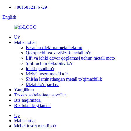
+8615832176729
English
Uy
Mahsulotlar
Fasad arxitektura metall ekrani
Qo'rqinchli va xavfsizlik metall to'r
Lift va ichki devor qoplamasi uchun metall mato
Shift uchun dekorativ to'r
Ichki qismli to'r
Mebel insert metall to'r
Shisha laminatlangan metall to'qimachilik
Metall to'r pardasi
Yangiliklar
Tez-tez so'raladigan savollar
Biz haqimizda
Biz bilan bog'lanish
Uy
Mahsulotlar
Mebel insert metall to'r