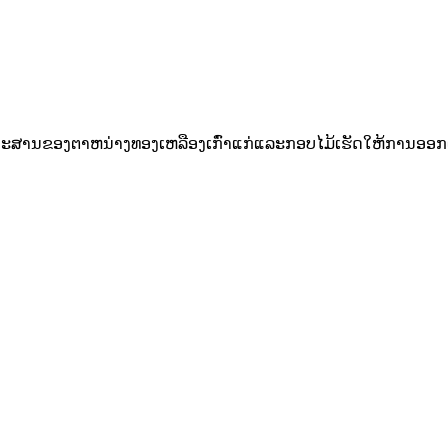
ົມປະສານຂອງຕາຫນ່າງທອງເຫລືອງເກົ່າແກ່ແລະກອບໄມ້ເຮັດໃຫ້ການອອກແ