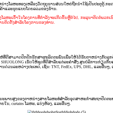
ນ່າງໂລຫະທອງເຫລືອງວັດຖຸບູຮານສ່ວນໃຫຍ່ຖືກນໍາໃຊ້ເປັນປະຕູຕູ້.ກະ
ິນຄ້າແລະຮູບແບບໂດຍລວມຂອງຮ້ານ.
ົ້າໃນໂຄງການທີ່ກໍາລັງຈະເກີດຂຶ້ນຫຼືຕໍ່ໄປ, ກະລຸນາຕິດຕໍ່ພວກເຮົາໂດຍກົ
ນ​ຕິດ​ຕັ້ງ​ສໍາ​ລັບ​ໂຄງ​ການ​ຂອງ​ທ່ານ​.
ຫໍ່ທີ່ດີສາມາດປົກປັກຮັກສາຜະລິດຕະພັນເພື່ອໃຫ້ໄດ້ຮັບຕາຫນ່າງກັບລູກຄ
UOLONG ເຮັດໃຫ້ຊຸດທີ່ດີສໍາລັບແຕ່ລະຄໍາສັ່ງ.ສູນບໍລິການກ່ຽວກັບ
ານດ່ວນລະຫວ່າງປະເທດ, ເຊັ່ນ: TNT, FedEx, UPS, DHL, ແລະອື່ນ
ີຄຸນນະພາບສູງຂອງຕາຫນ່າງສາຍໂລຫະທໍສໍາລັບອຸດສາຫະກໍາສະຖາປັດຕະ
ພາຍໃນ, curtains ໂລຫະ, ແບ່ງຫ້ອງ, ແລະອື່ນໆ.