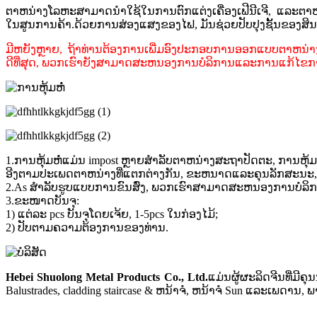
ຕາຫນ່າງໂລຫະສາມາດນໍາໃຊ້ໃນການຕົກແຕ່ງເຄື່ອງເຟີນີເຈີ, ແລະຕາຫ
ໃນສູນການຄ້າ.ດ້ວຍການສ່ອງແສງຂອງໄຟ, ມັນຊ່ວຍປັບປຸງຊັ້ນຂອງສ
ມີຫຍັງຫຼາຍ, ຖ້າທ່ານຕ້ອງການເພີ່ມອົງປະກອບການອອກແບບຕາຫນ່າງໂລຫະເຂ
ດີ​ທີ່​ສຸດ​, ພວກ​ເຮົາ​ຍັງ​ສາ​ມາດ​ສະ​ຫນອງ​ການ​ບໍ​ລິ​ການ​ແລະ​ການ​ແກ້​ໄຂ​ກາ
1.ການຫຸ້ມຫໍ່ແມ່ນ impost ຫຼາຍສໍາລັບຕາຫນ່າງສະຖາປັດຕະ, ການຫຸ້ມ
ອີງຕາມປະເພດຕາຫນ່າງທີ່ແຕກຕ່າງກັນ, ຂະຫນາດແລະຄຸນລັກສະນະ, SH
2.As ສໍາລັບຮູບແບບການຂົນສົ່ງ, ພວກເຮົາສາມາດສະຫນອງການບໍລິກ
3.ຂະໜາດບັນຈຸ:
1) ແຕ່ລະ pcs ບັນຈຸໂດຍເຈ້ຍ, 1-5pcs ໃນກ່ອງໄມ້;
2​) ປັບ​ຕາມ​ຄວາມ​ຕ້ອງ​ການ​ຂອງ​ທ່ານ​.
Hebei Shuolong Metal Products Co., Ltd
.
ແມ່ນຜູ້ຜະລິດຈີນທີ່ມ
Balustrades, cladding staircase & ຫນ້າຈໍ, ຫນ້າຈໍ Sun ແລະເພດານ, 