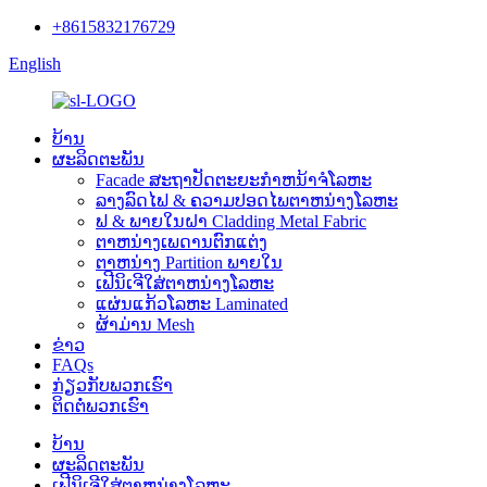
+8615832176729
English
ບ້ານ
ຜະລິດຕະພັນ
Facade ສະຖາປັດຕະຍະກໍາຫນ້າຈໍໂລຫະ
ລາງລົດໄຟ & ຄວາມປອດໄພຕາຫນ່າງໂລຫະ
ຟ & ພາຍໃນຝາ Cladding Metal Fabric
ຕາຫນ່າງເພດານຕົກແຕ່ງ
ຕາຫນ່າງ Partition ພາຍໃນ
ເຟີນິເຈີໃສ່ຕາຫນ່າງໂລຫະ
ແຜ່ນແກ້ວໂລຫະ Laminated
ຜ້າມ່ານ Mesh
ຂ່າວ
FAQs
ກ່ຽວ​ກັບ​ພວກ​ເຮົາ
ຕິດ​ຕໍ່​ພວກ​ເຮົາ
ບ້ານ
ຜະລິດຕະພັນ
ເຟີນິເຈີໃສ່ຕາຫນ່າງໂລຫະ