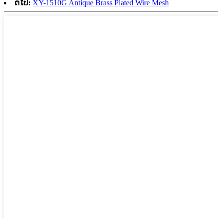
ຕໍ່ໄປ:
XY-1510G Antique Brass Plated Wire Mesh