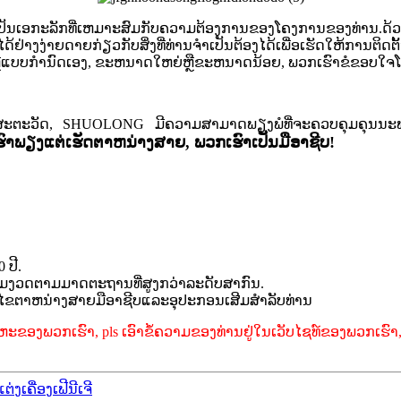
ັນເອກະລັກທີ່ເຫມາະສົມກັບຄວາມຕ້ອງການຂອງໂຄງການຂອງທ່ານ.ດ້ວຍຂ
ດ້ຢ່າງງ່າຍດາຍກ່ຽວກັບສິ່ງທີ່ທ່ານຈໍາເປັນຕ້ອງໄດ້ເພື່ອເຮັດໃຫ້ການຕ
ແບບກໍານົດເອງ, ຂະຫນາດໃຫຍ່ຫຼືຂະຫນາດນ້ອຍ, ພວກເຮົາຂໍຂອບໃຈໂອ
ນຶ່ງສະຕະວັດ, SHUOLONG ມີຄວາມສາມາດພຽງພໍທີ່ຈະຄວບຄຸມຄຸນນະພ
ົາພຽງແຕ່ເຮັດຕາຫນ່າງສາຍ, ພວກເຮົາເປັນມືອາຊີບ!
ປີ.
ຂັ້ມງວດຕາມມາດຕະຖານທີ່ສູງກວ່າລະດັບສາກົນ.
ຕາຫນ່າງສາຍມືອາຊີບແລະອຸປະກອນເສີມສໍາລັບທ່ານ
ໂລຫະຂອງພວກເຮົາ, pls ເອົາຂໍ້ຄວາມຂອງທ່ານຢູ່ໃນເວັບໄຊທ໌ຂອງພວກເ
ເຄື່ອງເຟີນີເຈີ