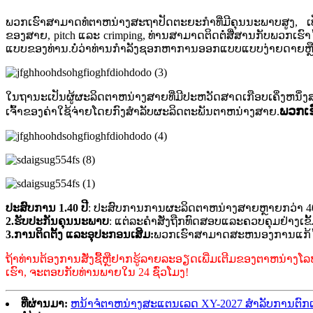
ພວກເຮົາສາມາດທໍຕາຫນ່າງສະຖາປັດຕະຍະກໍາທີ່ມີຄຸນນະພາບສູງ, ເປ
ຂອງສາຍ, pitch ແລະ crimping, ທ່ານສາມາດຕິດຕໍ່ສື່ສານກັບພວກເຮົາໄ
ແບບຂອງທ່ານ.ບໍ່ວ່າທ່ານກໍາລັງຊອກຫາການອອກແບບແບບງ່າຍດາຍຫຼື
ໃນຖານະເປັນຜູ້ຜະລິດຕາຫນ່າງສາຍທີ່ມີປະຫວັດສາດເກືອບເຄິ່ງຫ
ພວກເຮ
ເຈົ້າຂອງຄ່າໃຊ້ຈ່າຍໂດຍກົງສໍາລັບຜະລິດຕະພັນຕາຫນ່າງສາຍ.
ປະສົບການ 1.40 ປີ
: ປະສົບການການຜະລິດຕາຫນ່າງສາຍຫຼາຍກວ່າ 40 
2.ຮັບປະກັນຄຸນນະພາບ
: ແຕ່ລະຄໍາສັ່ງຖືກທົດສອບແລະຄວບຄຸມຢ່າງເ
3.ການຕິດຕັ້ງ ແລະອຸປະກອນເສີມ:
ພວກເຮົາສາມາດສະຫນອງການແກ້ໄຂ
ຖ້າທ່ານຕ້ອງການສັ່ງຊື້ຫຼືຢາກຮູ້ລາຍລະອຽດເພີ່ມເຕີມຂອງຕາຫນ່າງ
ເຮົາ, ຈະຕອບກັບທ່ານພາຍໃນ 24 ຊົ່ວໂມງ!
ທີ່ຜ່ານມາ:
ຫນ້າຈໍຕາຫນ່າງສະແຕນເລດ XY-2027 ສໍາລັບການຕົກແຕ່ງ