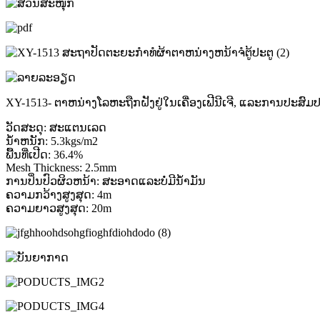
XY-1513- ຕາຫນ່າງໂລຫະຖືກຝັງຢູ່ໃນເຄື່ອງເຟີນີເຈີ, ແລະການປະສ
ວັດສະດຸ: ສະແຕນເລດ
ນ້ໍາຫນັກ: 5.3kgs/m2
ພື້ນທີ່ເປີດ: 36.4%
Mesh Thickness: 2.5mm
ການປິ່ນປົວຜິວຫນ້າ: ສະອາດແລະບໍ່ມີນ້ໍາມັນ
ຄວາມກວ້າງສູງສຸດ: 4m
ຄວາມຍາວສູງສຸດ: 20m