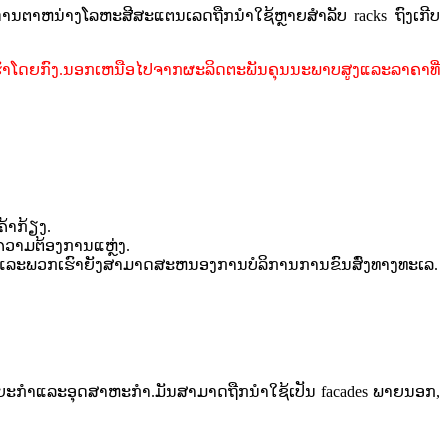
ດານຕາຫນ່າງໂລຫະສີສະແຕນເລດຖືກນໍາໃຊ້ຫຼາຍສໍາລັບ racks ຖົງເກີບ
ງ.ນອກ​ເຫນືອ​ໄປ​ຈາກ​ຜະ​ລິດ​ຕະ​ພັນ​ຄຸນ​ນະ​ພາບ​ສູງ​ແລະ​ລາ​ຄາ​ທີ່​
້າກ້ຽງ.
ຄວາມຕ້ອງການແຫຼ່ງ.
ໆ, ແລະພວກເຮົາຍັງສາມາດສະຫນອງການບໍລິການການຂົນສົ່ງທາງທະເລ.
ຍະກໍາແລະອຸດສາຫະກໍາ.ມັນສາມາດຖືກນໍາໃຊ້ເປັນ facades ພາຍນອກ,