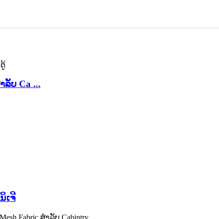
າລັບ Ca ...
ິເຈີ