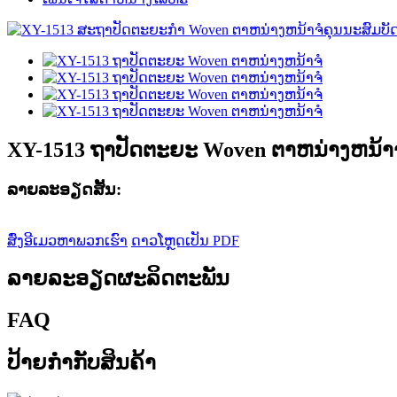
XY-1513 ຖາປັດຕະຍະ Woven ຕາຫນ່າງຫນ້າຈ
ລາຍ​ລະ​ອຽດ​ສັ້ນ​:
ສົ່ງອີເມວຫາພວກເຮົາ
ດາວໂຫຼດເປັນ PDF
ລາຍລະອຽດຜະລິດຕະພັນ
FAQ
ປ້າຍກຳກັບສິນຄ້າ