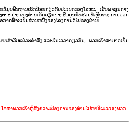
ໍ້ມູນພື້ນຖານເລັກນ້ອຍກ່ຽວກັບປະເພດຂອງໂລຫະ, ເສັ້ນຜ່າສູນກາງ
ິດຕັ້ງຕາຫນ່າງຂອງທ່ານເຮັດວຽກຢ່າງສົມບູນກັບສ່ວນທີ່ເຫຼືອຂອງການອອກ
ກາດທີ່ຈະເປັນສ່ວນຫນຶ່ງຂອງໂຄງການຕໍ່ໄປຂອງທ່ານ!
າບສໍາລັບແຕ່ລະຄໍາສັ່ງ.ແລະໃນເວລາດຽວກັນ, ພວກເຮົາສາມາດເປັນ
ຮົາ, ໂທຫາພວກເຮົາຫຼືສົ່ງຄວາມຕ້ອງການຂອງທ່ານໄປຫາອີເມວຂອງພວກ