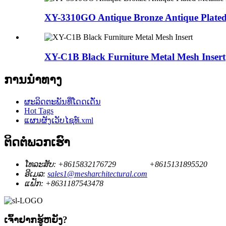
XY-3310GO Antique Bronze Antique Plated M
XY-C1B Black Furniture Metal Mesh Insert
ການນໍາທາງ
ຜະລິດຕະພັນທີ່ໂດດເດັ່ນ
Hot Tags
ແຜນຜັງເວັບໄຊທ໌.xml
ຕິດ​ຕໍ່​ພວກ​ເຮົາ
ໂທລະສັບ:
+8615832176729
+8615131895520
ອີເມລ:
sales1@mesharchitectural.com
ແຟັກ:
+8631187543478
ເຈົ້າ​ຢາກ​ຮູ້​ຫຍັງ?