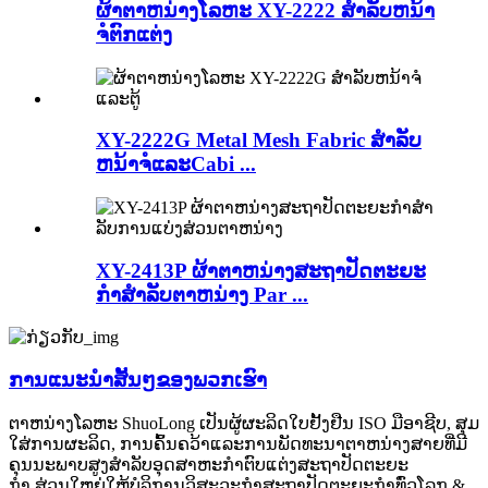
ຜ້າຕາຫນ່າງໂລຫະ XY-2222 ສໍາລັບຫນ້າ
ຈໍຕົກແຕ່ງ
XY-2222G Metal Mesh Fabric ສໍາລັບ
ຫນ້າຈໍແລະCabi ...
XY-2413P ຜ້າຕາຫນ່າງສະຖາປັດຕະຍະ
ກໍາສໍາລັບຕາຫນ່າງ Par ...
ການແນະນໍາສັ້ນໆຂອງພວກເຮົາ
ຕາຫນ່າງໂລຫະ ShuoLong ເປັນຜູ້ຜະລິດໃບຢັ້ງຢືນ ISO ມືອາຊີບ, ສຸມ
ໃສ່ການຜະລິດ, ການຄົ້ນຄວ້າແລະການພັດທະນາຕາຫນ່າງສາຍທີ່ມີ
ຄຸນນະພາບສູງສໍາລັບອຸດສາຫະກໍາຕົບແຕ່ງສະຖາປັດຕະຍະ
ກໍາ.ສ່ວນໃຫຍ່ໃຫ້ບໍລິການວິສະວະກໍາສະຖາປັດຕະຍະກໍາທົ່ວໂລກ &