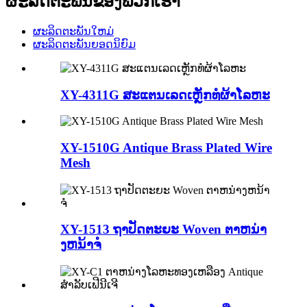
ຜະລິດຕະພັນຂອງພວກເຮົາ
ຜະລິດຕະພັນໃຫມ່
ຜະລິດຕະພັນຍອດນິຍົມ
XY-4311G ສະແຕນເລດເຫຼັກທໍຜ້າໂລຫະ
XY-1510G Antique Brass Plated Wire
Mesh
XY-1513 ຖາປັດຕະຍະ Woven ຕາຫນ່າ
ງຫນ້າຈໍ