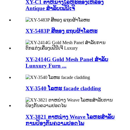
XY-C1 ຕາຫນ່າງໂລຫະທອງເຫລືອງ
Antique ສໍາລັບເຟີນີເຈີ
XY-5483P ສີທອງ ແຖບຜ້າໂລຫະ
XY-2414G Gold Mesh Panel ສໍາລັບ
Lunxury Furn ...
XY-3540 ໂລຫະ facade cladding
XY-3821 ຕາຫນ່າງ Weave ໂລຫະສໍາລັບ
ການປ້ອງກັນຄວາມປອດໄພ