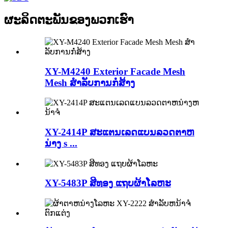
ຜະລິດຕະພັນຂອງພວກເຮົາ
XY-M4240 Exterior Facade Mesh
Mesh ສໍາລັບການກໍ່ສ້າງ
XY-2414P ສະແຕນເລດແບນລວດຕາຫ
ນ່າງ s ...
XY-5483P ສີທອງ ແຖບຜ້າໂລຫະ