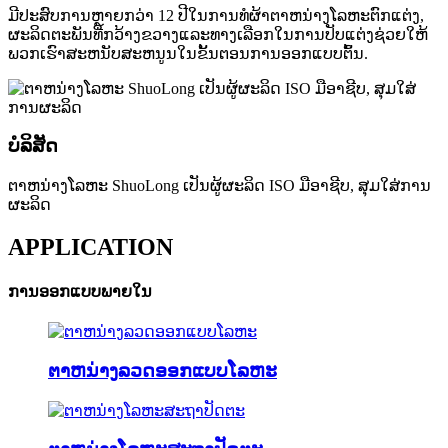
ມີປະສົບການຫຼາຍກວ່າ 12 ປີໃນການທໍຜ້າຕາຫນ່າງໂລຫະຕົກແຕ່ງ,
ຜະລິດຕະພັນທີ່ກວ້າງຂວາງແລະທາງເລືອກໃນການປັບແຕ່ງຊ່ວຍໃຫ້
ພວກເຮົາສະຫນັບສະຫນູນໃນຂັ້ນຕອນການອອກແບບຕົ້ນ.
ບໍລິສັດ
ຕາຫນ່າງໂລຫະ ShuoLong ເປັນຜູ້ຜະລິດ ISO ມືອາຊີບ, ສຸມໃສ່ການ
ຜະລິດ
APPLICATION
ການ​ອອກ​ແບບ​ພາຍ​ໃນ
ຕາຫນ່າງລວດອອກແບບໂລຫະ