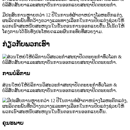
ບໍລິສັດສັນຍາແລະສະຖາບັນການອອກແບບສະຖາປັດຕະຍະກໍາ.
ມີປະສົບການຫຼາຍກວ່າ 12 ປີໃນການທໍຜ້າຕາຫນ່າງໂລຫະຕົກແຕ່ງ,
ຜະລິດຕະພັນທີ່ກວ້າງຂວາງແລະທາງເລືອກໃນການປັບແຕ່ງຊ່ວຍໃຫ້
ພວກເຮົາສະຫນັບສະຫນູນໃນຂັ້ນຕອນການອອກແບບຕົ້ນ.ນີ້ເຮັດໃຫ້
ໂຄງການໄດ້ຮັບທັງປະໂຫຍດແລະຜົນກະທົບທີ່ສວຍງາມ.
ກ່ຽວ​ກັບ​ພວກ​ເຮົາ
ການບໍລິການ
ສ່ວນໃຫຍ່ໃຫ້ບໍລິການວິສະວະກໍາສະຖາປັດຕະຍະກໍາທົ່ວໂລກ &
ບໍລິສັດສັນຍາແລະສະຖາບັນການອອກແບບສະຖາປັດຕະຍະກໍາ.
ຄຸນະພາບ