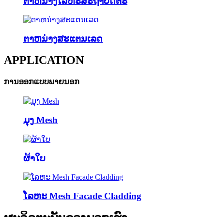
ຕາຫນ່າງໂລຫະສະຖາປັດຕະ
ຕາຫນ່າງສະແຕນເລດ
APPLICATION
ການອອກແບບພາຍນອກ
ມຸງ Mesh
ຜ້າໃບ
ໂລຫະ Mesh Facade Cladding