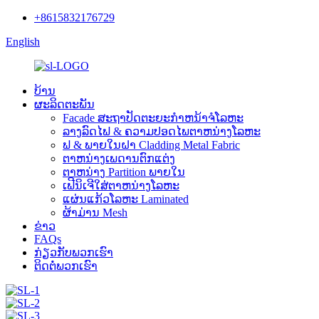
+8615832176729
English
ບ້ານ
ຜະລິດຕະພັນ
Facade ສະຖາປັດຕະຍະກໍາຫນ້າຈໍໂລຫະ
ລາງລົດໄຟ & ຄວາມປອດໄພຕາຫນ່າງໂລຫະ
ຟ & ພາຍໃນຝາ Cladding Metal Fabric
ຕາຫນ່າງເພດານຕົກແຕ່ງ
ຕາຫນ່າງ Partition ພາຍໃນ
ເຟີນິເຈີໃສ່ຕາຫນ່າງໂລຫະ
ແຜ່ນແກ້ວໂລຫະ Laminated
ຜ້າມ່ານ Mesh
ຂ່າວ
FAQs
ກ່ຽວ​ກັບ​ພວກ​ເຮົາ
ຕິດ​ຕໍ່​ພວກ​ເຮົາ