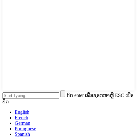
ກົດ enter ເພື່ອຊອກຫາຫຼື ESC ເພື່ອ
ປິດ
English
French
German
Portuguese
Spanish