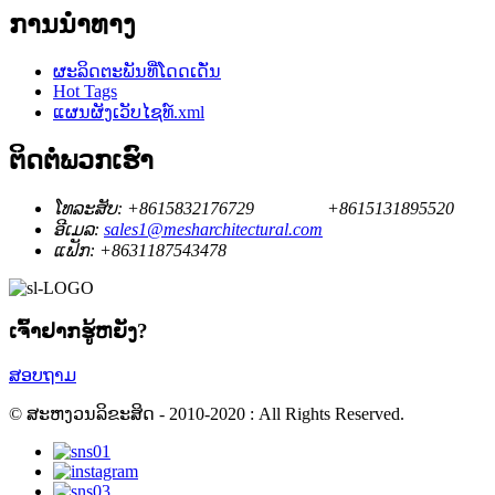
ການນໍາທາງ
ຜະລິດຕະພັນທີ່ໂດດເດັ່ນ
Hot Tags
ແຜນຜັງເວັບໄຊທ໌.xml
ຕິດ​ຕໍ່​ພວກ​ເຮົາ
ໂທລະສັບ:
+8615832176729
+8615131895520
ອີເມລ:
sales1@mesharchitectural.com
ແຟັກ:
+8631187543478
ເຈົ້າ​ຢາກ​ຮູ້​ຫຍັງ?
ສອບຖາມ
© ສະຫງວນລິຂະສິດ - 2010-2020 : All Rights Reserved.