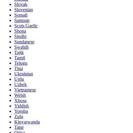
Slovak
Slovenian
Somali
Samoan
Scots Gaelic
Shona
Sindhi
Sundanese
Swahili
Tajik
Tamil
Telugu
Thai
Ukrainian
Urdu
Uzbek
Vietnamese
Welsh
Xhosa
Yiddish
Yoruba
Zulu
Kinyarwanda
Tatar
Oriya