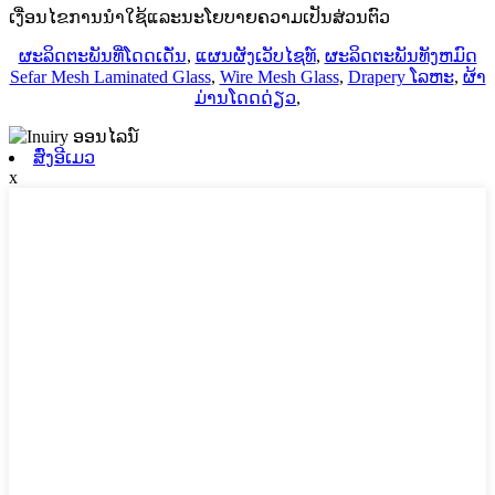
ເງື່ອນໄຂການນໍາໃຊ້ແລະນະໂຍບາຍຄວາມເປັນສ່ວນຕົວ
ຜະລິດຕະພັນທີ່ໂດດເດັ່ນ
,
ແຜນຜັງເວັບໄຊທ໌
,
ຜະລິດຕະພັນທັງຫມົດ
Sefar Mesh Laminated Glass
,
Wire Mesh Glass
,
Drapery ໂລຫະ
,
ຜ້າ
ມ່ານໂດດດ່ຽວ
,
ສົ່ງອີເມວ
x