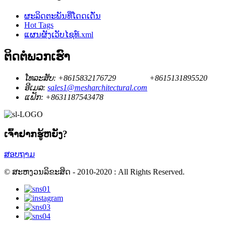
ຜະລິດຕະພັນທີ່ໂດດເດັ່ນ
Hot Tags
ແຜນຜັງເວັບໄຊທ໌.xml
ຕິດ​ຕໍ່​ພວກ​ເຮົາ
ໂທລະສັບ:
+8615832176729
+8615131895520
ອີເມລ:
sales1@mesharchitectural.com
ແຟັກ:
+8631187543478
ເຈົ້າ​ຢາກ​ຮູ້​ຫຍັງ?
ສອບຖາມ
© ສະຫງວນລິຂະສິດ - 2010-2020 : All Rights Reserved.