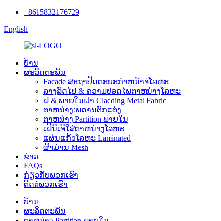
+8615832176729
English
ບ້ານ
ຜະລິດຕະພັນ
Facade ສະຖາປັດຕະຍະກໍາຫນ້າຈໍໂລຫະ
ລາງລົດໄຟ & ຄວາມປອດໄພຕາຫນ່າງໂລຫະ
ຟ & ພາຍໃນຝາ Cladding Metal Fabric
ຕາຫນ່າງເພດານຕົກແຕ່ງ
ຕາຫນ່າງ Partition ພາຍໃນ
ເຟີນິເຈີໃສ່ຕາຫນ່າງໂລຫະ
ແຜ່ນແກ້ວໂລຫະ Laminated
ຜ້າມ່ານ Mesh
ຂ່າວ
FAQs
ກ່ຽວ​ກັບ​ພວກ​ເຮົາ
ຕິດ​ຕໍ່​ພວກ​ເຮົາ
ບ້ານ
ຜະລິດຕະພັນ
ຕາຫນ່າງ Partition ພາຍໃນ