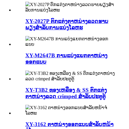
XY-2027P ຕົກແຕ່ງຕາຫນ່າງລວດຮາບ
ພຽງສໍາລັບການແບ່ງໂລຫະ
XY-M2647B ການແບ່ງແຍກຕາຫນ່າງ
ອອກແບບ
XY-T3B2 ທອງເຫລືອງ & SS ຕົກແຕ່ງ
ຕາຫນ່າງລວດ crimped ສໍາລັບປະຕູຕູ້
XY-3162 ຕາຫນ່າງອອກແບບສໍາລັບຫນ້າ