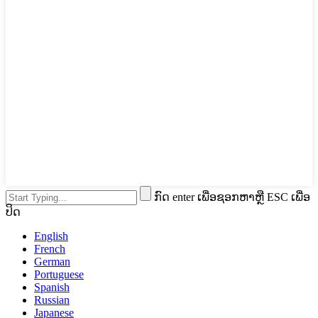
ກົດ enter ເພື່ອຊອກຫາຫຼື ESC ເພື່ອ
ປິດ
English
French
German
Portuguese
Spanish
Russian
Japanese