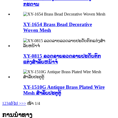
ກະດານ
XY-1654 Brass Bead Decorative
Woven Mesh
XY-0815 ລວດລາຍລວດລາຍປະດັບຕົກ
ແຕ່ງສໍາລັບຫນ້າຈໍ
XY-1510G Antique Brass Plated Wire
Mesh ສໍາລັບປະຕູຕູ້
1
2
3
4
ຕໍ່ໄປ >
>>
ໜ້າ 1/4
ການນໍາທາງ