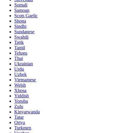
Somali
Samoan
Scots Gaelic
Shona
Sindhi
Sundanese
Swahili
Tajik
Tamil
Telugu
Thai
Ukrainian
Urdu
Uzbek
Vietnamese
Welsh
Xhosa
Yiddish
Yoruba
Zulu
Kinyarwanda
Tatar
Oriya
Turkmen