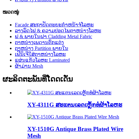
ໝວດໝູ່
Facade ສະຖາປັດຕະຍະກໍາຫນ້າຈໍໂລຫະ
ລາງລົດໄຟ & ຄວາມປອດໄພຕາຫນ່າງໂລຫະ
ຟ & ພາຍໃນຝາ Cladding Metal Fabric
ຕາຫນ່າງເພດານຕົກແຕ່ງ
ຕາຫນ່າງ Partition ພາຍໃນ
ເຟີນິເຈີໃສ່ຕາຫນ່າງໂລຫະ
ແຜ່ນແກ້ວໂລຫະ Laminated
ຜ້າມ່ານ Mesh
ຜະລິດຕະພັນທີ່ໂດດເດັ່ນ
XY-4311G ສະແຕນເລດເຫຼັກທໍຜ້າໂລຫະ
XY-1510G Antique Brass Plated Wire
Mesh