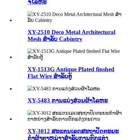
ຈໍໂລຫະ
XY-2510 Deco Metal Architectural
Mesh ສໍາລັບ Cabintry
XY-1513G Antique Plated finshed
Flat Wire ສໍາລັບຕູ້
XY-5483 ການແບ່ງສ່ວນຜ້າໂລຫະ
XY-3012 ສະແຕນເລດສະຖາປັດຕະຍະ
ກໍາຜ້າຕາຫນ່າງສໍາລັບການຕົກແຕ່ງ