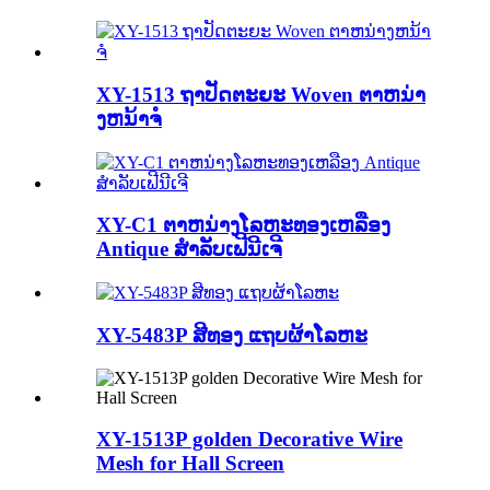
XY-1513 ຖາປັດຕະຍະ Woven ຕາຫນ່າ
ງຫນ້າຈໍ
XY-C1 ຕາຫນ່າງໂລຫະທອງເຫລືອງ
Antique ສໍາລັບເຟີນີເຈີ
XY-5483P ສີທອງ ແຖບຜ້າໂລຫະ
XY-1513P golden Decorative Wire
Mesh for Hall Screen