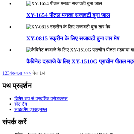
XY-1654 पीतल मनका सजावटी बुना जाल
XY-0815 स्क्रीन के लिए सजावटी बुना तार मेष
कैबिनेट दरवाजे के लिए XY-1510G प्राचीन पीतल मढ़व
1
2
3
4
अगला >
>>
पेज 1/4
पथ प्रदर्शन
विशेष रुप से प्रदर्शित प्रोडक्टस
हॉट टैग
साइटमैप.एक्सएमएल
संपर्क करें