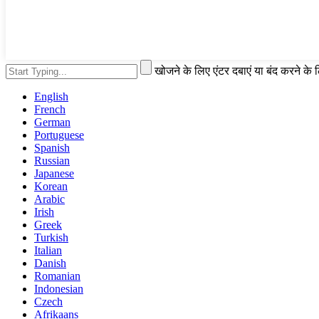
खोजने के लिए एंटर दबाएं या बंद करने के
English
French
German
Portuguese
Spanish
Russian
Japanese
Korean
Arabic
Irish
Greek
Turkish
Italian
Danish
Romanian
Indonesian
Czech
Afrikaans