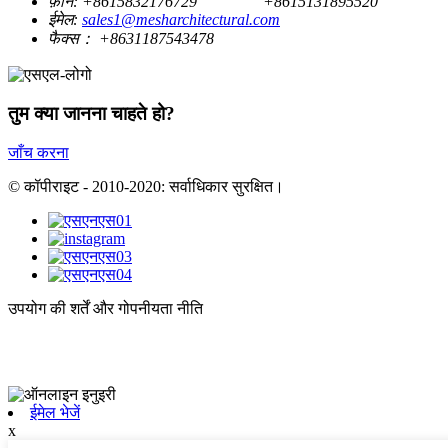
फ़ोन:
+8615832176729
+8615131895520
ईमेल:
sales1@mesharchitectural.com
फैक्स：
+8631187543478
तुम क्या जानना चाहते हो?
जाँच करना
© कॉपीराइट - 2010-2020: सर्वाधिकार सुरक्षित।
उपयोग की शर्तें और गोपनीयता नीति
ईमेल भेजें
x