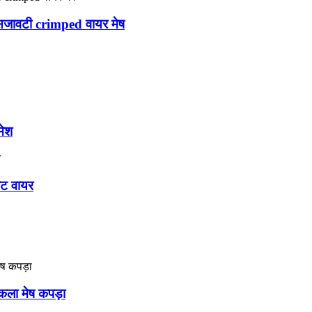
जावटी crimped वायर मेष
मेश
ैट वायर
कला मेष कपड़ा