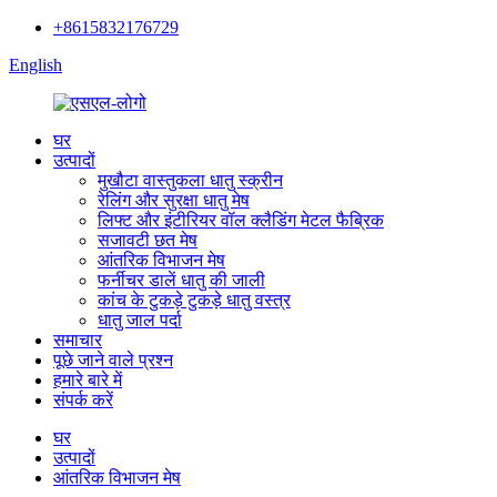
+8615832176729
English
घर
उत्पादों
मुखौटा वास्तुकला धातु स्क्रीन
रेलिंग और सुरक्षा धातु मेष
लिफ्ट और इंटीरियर वॉल क्लैडिंग मेटल फैब्रिक
सजावटी छत मेष
आंतरिक विभाजन मेष
फर्नीचर डालें धातु की जाली
कांच के टुकड़े टुकड़े धातु वस्त्र
धातु जाल पर्दा
समाचार
पूछे जाने वाले प्रश्न
हमारे बारे में
संपर्क करें
घर
उत्पादों
आंतरिक विभाजन मेष