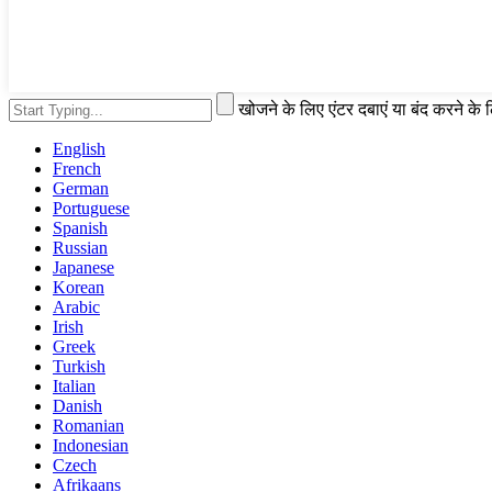
खोजने के लिए एंटर दबाएं या बंद करने के
English
French
German
Portuguese
Spanish
Russian
Japanese
Korean
Arabic
Irish
Greek
Turkish
Italian
Danish
Romanian
Indonesian
Czech
Afrikaans