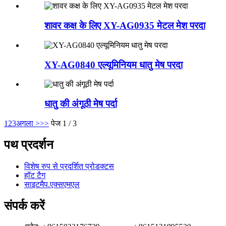
शावर कक्ष के लिए XY-AG0935 मेटल मेश परदा
XY-AG0840 एल्यूमिनियम धातु मेष परदा
धातु की अंगूठी मेष पर्दा
1
2
3
अगला >
>>
पेज 1 / 3
पथ प्रदर्शन
विशेष रुप से प्रदर्शित प्रोडक्टस
हॉट टैग
साइटमैप.एक्सएमएल
संपर्क करें