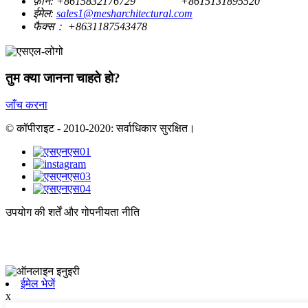
फ़ोन:
+8615832176729
+8615131895520
ईमेल:
sales1@mesharchitectural.com
फैक्स：
+8631187543478
तुम क्या जानना चाहते हो?
जाँच करना
© कॉपीराइट - 2010-2020: सर्वाधिकार सुरक्षित।
उपयोग की शर्तें और गोपनीयता नीति
ईमेल भेजें
x