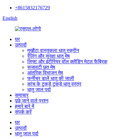
+8615832176729
English
घर
उत्पादों
मुखौटा वास्तुकला धातु स्क्रीन
रेलिंग और सुरक्षा धातु मेष
लिफ्ट और इंटीरियर वॉल क्लैडिंग मेटल फैब्रिक
सजावटी छत मेष
आंतरिक विभाजन मेष
फर्नीचर डालें धातु की जाली
कांच के टुकड़े टुकड़े धातु वस्त्र
धातु जाल पर्दा
समाचार
पूछे जाने वाले प्रश्न
हमारे बारे में
संपर्क करें
घर
उत्पादों
धातु जाल पर्दा