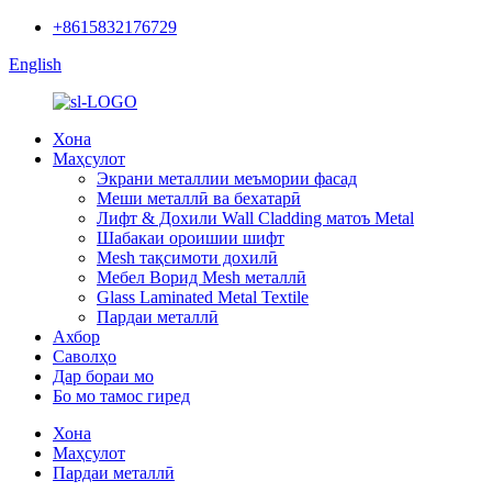
+8615832176729
English
Хона
Маҳсулот
Экрани металлии меъмории фасад
Меши металлӣ ва бехатарӣ
Лифт & Дохили Wall Cladding матоъ Metal
Шабакаи ороишии шифт
Mesh тақсимоти дохилӣ
Мебел Ворид Mesh металлӣ
Glass Laminated Metal Textile
Пардаи металлӣ
Ахбор
Саволҳо
Дар бораи мо
Бо мо тамос гиред
Хона
Маҳсулот
Пардаи металлӣ