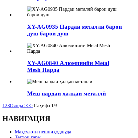
XY-AG0935 Пардаи металлӣ барои
душ барои душ
XY-AG0840 Алюминийи Metal
Mesh Парда
Меш пардаи ҳалқаи металлӣ
1
2
3
Оянда >
>>
Саҳифа 1/3
НАВИГАЦИЯ
Маҳсулоти пешниҳодшуда
Тегҳои гарм