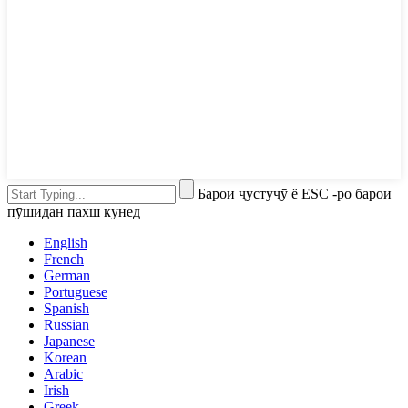
Барои ҷустуҷӯ ё ESC -ро барои
пӯшидан пахш кунед
English
French
German
Portuguese
Spanish
Russian
Japanese
Korean
Arabic
Irish
Greek