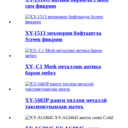
сим фикрию
XY-1513 меъмории бофташуда
Screen фикрию
XY- C1 Mesh металлии антиқа
барои мебел
XY-5483P ранги тиллои металлӣ
тақсимкунандаи матоъ