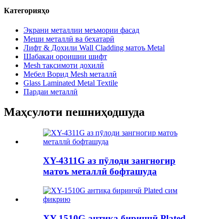
Категорияҳо
Экрани металлии меъмории фасад
Меши металлӣ ва бехатарӣ
Лифт & Дохили Wall Cladding матоъ Metal
Шабакаи ороишии шифт
Mesh тақсимоти дохилӣ
Мебел Ворид Mesh металлӣ
Glass Laminated Metal Textile
Пардаи металлӣ
Маҳсулоти пешниҳодшуда
XY-4311G аз пӯлоди зангногир
матоъ металлӣ бофташуда
XY-1510G антиқа биринҷӣ Plated