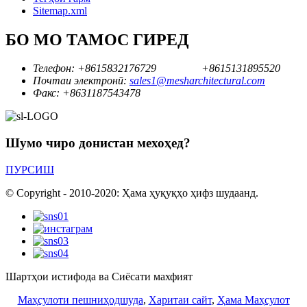
Sitemap.xml
БО МО ТАМОС ГИРЕД
Телефон:
+8615832176729
+8615131895520
Почтаи электронӣ:
sales1@mesharchitectural.com
Факс:
+8631187543478
Шумо чиро донистан мехоҳед?
ПУРСИШ
© Copyright - 2010-2020: Ҳама ҳуқуқҳо ҳифз шудаанд.
Шартҳои истифода ва Сиёсати махфият
Маҳсулоти пешниҳодшуда
,
Харитаи сайт
,
Ҳама Маҳсулот