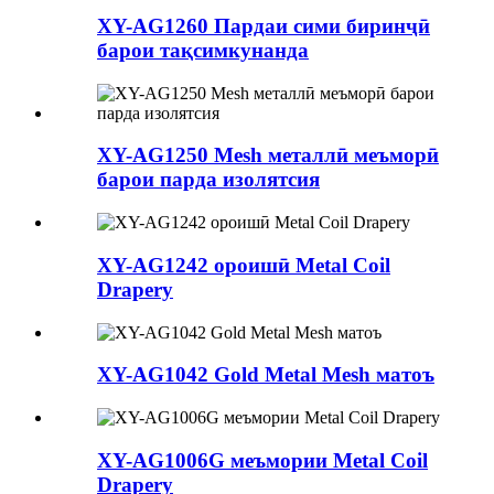
XY-AG1260 Пардаи сими биринҷӣ
барои тақсимкунанда
XY-AG1250 Mesh металлӣ меъморӣ
барои парда изолятсия
XY-AG1242 ороишӣ Metal Coil
Drapery
XY-AG1042 Gold Metal Mesh матоъ
XY-AG1006G меъмории Metal Coil
Drapery