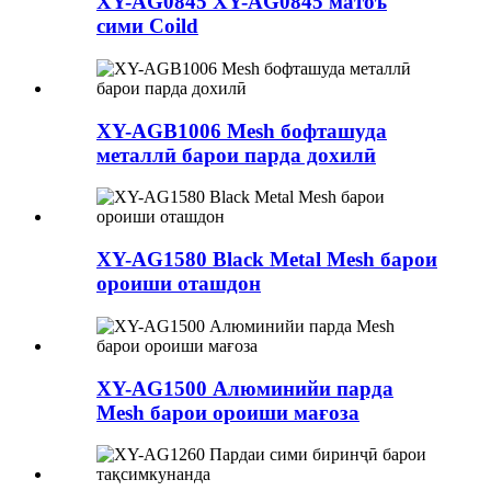
XY-AG0845 XY-AG0845 матоъ
сими Coild
XY-AGB1006 Mesh бофташуда
металлӣ барои парда дохилӣ
XY-AG1580 Black Metal Mesh барои
ороиши оташдон
XY-AG1500 Алюминийи парда
Mesh барои ороиши мағоза