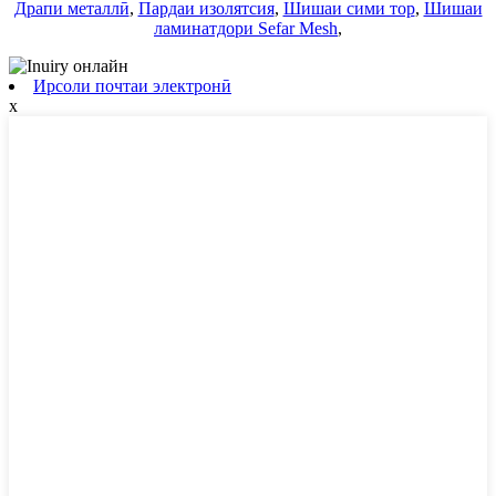
Драпи металлӣ
,
Пардаи изолятсия
,
Шишаи сими тор
,
Шишаи
ламинатдори Sefar Mesh
,
Ирсоли почтаи электронӣ
x