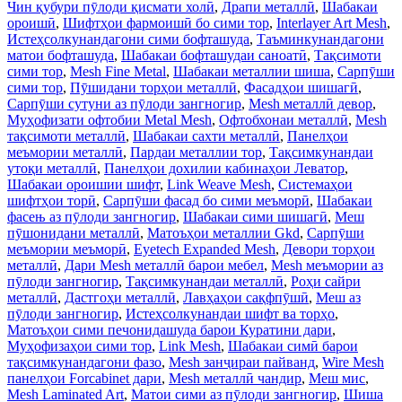
Чин қубури пӯлоди қисмати холӣ
,
Драпи металлӣ
,
Шабакаи
ороишӣ
,
Шифтҳои фармоишӣ бо сими тор
,
Interlayer Art Mesh
,
Истеҳсолкунандагони сими бофташуда
,
Таъминкунандагони
матои бофташуда
,
Шабакаи бофташудаи саноатӣ
,
Тақсимоти
сими тор
,
Mesh Fine Metal
,
Шабакаи металлии шиша
,
Сарпӯши
сими тор
,
Пӯшидани торҳои металлӣ
,
Фасадҳои шишагӣ
,
Сарпӯши сутуни аз пӯлоди зангногир
,
Mesh металлӣ девор
,
Муҳофизати офтобии Metal Mesh
,
Офтобхонаи металлӣ
,
Mesh
тақсимоти металлӣ
,
Шабакаи сахти металлӣ
,
Панелҳои
меъмории металлӣ
,
Пардаи металлии тор
,
Тақсимкунандаи
утоқи металлӣ
,
Панелҳои дохилии кабинаҳои Леватор
,
Шабакаи ороишии шифт
,
Link Weave Mesh
,
Системаҳои
шифтҳои торӣ
,
Сарпӯши фасад бо сими меъморӣ
,
Шабакаи
фасењ аз пӯлоди зангногир
,
Шабакаи сими шишагӣ
,
Меш
пӯшонидани металлӣ
,
Матоъҳои металлии Gkd
,
Сарпӯши
меъмории меъморӣ
,
Eyetech Expanded Mesh
,
Девори торҳои
металлӣ
,
Дари Mesh металлӣ барои мебел
,
Mesh меъмории аз
пӯлоди зангногир
,
Тақсимкунандаи металлӣ
,
Роҳи сайри
металлӣ
,
Дастгоҳи металлӣ
,
Лавҳаҳои сақфпӯшӣ
,
Меш аз
пӯлоди зангногир
,
Истеҳсолкунандаи шифт ва торҳо
,
Матоъҳои сими печонидашуда барои Куратини дари
,
Муҳофизаҳои сими тор
,
Link Mesh
,
Шабакаи симӣ барои
тақсимкунандагони фазо
,
Mesh занҷираи пайванд
,
Wire Mesh
панелҳои Forcabinet дари
,
Mesh металлӣ чандир
,
Меш мис
,
Mesh Laminated Art
,
Матои сими аз пӯлоди зангногир
,
Шиша