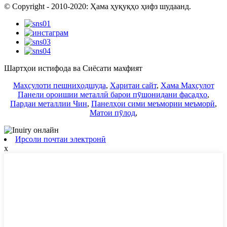
© Copyright - 2010-2020: Ҳама ҳуқуқҳо ҳифз шудаанд.
Шартҳои истифода ва Сиёсати махфият
Маҳсулоти пешниҳодшуда
,
Харитаи сайт
,
Ҳама Маҳсулот
Панели ороишии металлӣ барои пӯшонидани фасадҳо
,
Пардаи металлии Чин
,
Панелҳои сими меъмории меъморӣ
,
Матои пӯлод
,
Ирсоли почтаи электронӣ
x