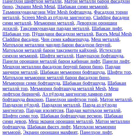
Панелҳои шифтҳои металлӣ
,
Матои металлӣ барои фасадҳои
бино
,
Экрани Mesh Metal
,
Шабакаи сими меъморӣ
,
Таъминкунандагони Wire Mesh бофташуда
,
Фасадҳои тории
металлӣ
,
Screen Mesh аз пӯлоди зангногир
,
Cladding фасадни
сими металлӣ
,
Меъмории металлӣ
,
Деворҳои ороишии
дохилӣ
,
Тақсимкунандаи пардаи металлӣ
,
Шабакаи лифт
,
Шабакаи тор
,
Пӯшидани фасадҳои металлӣ
,
Васеъ Metal Mesh
Cladding фасадни
,
Чин сими кафшершуда
,
Меш металлӣ
,
Матоъҳои металлии чандир барои фасадҳои берунӣ
,
Матоъҳои металлӣ барои тақсимоти кайҳонӣ
,
Истеҳсоли
симҳои меъморӣ
,
Шифти металлӣ
,
Намунаҳои бофташуда
,
Панели ороишии металлӣ барои кабинаи лифт
,
Панели лифт
,
Мешҳои металлии фасадҳои берунӣ барои бино
,
Пардаи
занҷири металлӣ
,
Шабакаи меъмории бофташуда
,
Шифти тор
,
Матоъҳои меъмории металлӣ барои фасадҳои бино
,
Меъмории сими бофташуда
,
Шабакаи бофташуда
,
Шабакаи
металлӣ тор
,
Меъмории бофташуда металлӣ Mesh
,
Меш
лифтҳои биринҷӣ
,
Аз пӯлоди зангногир ҳамвор сим
бофташуда фикрию
,
Панелҳои шифтҳои торӣ
,
Матои металлӣ
,
Пардаҳои пӯлодӣ
,
Пардаҳои металлӣ
,
Парда аз пӯлоди
зангногир
,
Пардаи изолятсия
,
Пардаи матоъҳои металлӣ
,
Шифти сими тор
,
Шабакаи бофташудаи ресмон
,
Шабакаи
сими девор
,
Меш экрани ороишии металлӣ
,
Матои металлии
бофташуда
,
Шабакаи фасеҳ лифт
,
Матоъҳои меъмории
меъморӣ
,
Экрани ороишии махфият
,
Панелҳои лифт
,