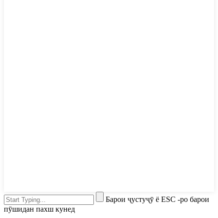
Барои ҷустуҷӯ ё ESC -ро барои
пӯшидан пахш кунед