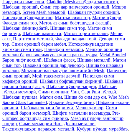
Пардаҳои сими торӣ
,
Cladding Mesh аз пӯлоди зангногир
,
Шабакаи ороишӣ
,
Сими тор дар панҷараҳои ороишӣ
,
Мешри
меъморӣ
,
Screen Mesh меъморӣ
,
Шабакаи пӯлоди ороишӣ
,
Панелҳои пӯшидани тор
,
Матоъи сими тор
,
Матои пӯлодӣ
,
Фасади сими тор
,
Матоъ аз сими бофташудаи фасадй
,
Шабакаи байниқабатӣ
,
Шишаи сими тор
,
Матои сими
биринҷӣ
,
Шабакаи ламинатӣ
,
Матои тории металлӣ
,
Меши
сахт
,
Партитони металлӣ
,
Фасади пардаи торӣ
,
Девори сими
тор
,
Сими ороишӣ барои мебел
,
Истеҳсолкунандагони
қисмҳои сими торӣ
,
Панелҳои меъморӣ
,
Мешҳои ороишии
металлӣ барои тақсимкунакҳои экран ва ҳуҷра
,
Metal Bonded
Барои лифт дохилӣ
,
Шабакаи фасеҳ
,
Шишаи металлӣ
,
Матои
сими тор
,
Шабакаи ороишӣ дар деворҳо
,
Шиша бо шабакаи
металлӣ
,
Меъмории васеъшудаи алюминийи Mesh
,
Панелҳои
сими ороишӣ
,
Mesh тақсимоти дарунӣ
,
Панелҳои сими
кафшери ороишӣ
,
Шабакаи бофташудаи биринҷӣ
,
Шабакаи
ороишӣ барои фасад
,
Шабакаи пӯлоди чандир
,
Шабакаи
пӯлоди меъморӣ
,
Сими ороишии Чин
,
Сарпӯши пӯлодӣ
,
Шабакаи пӯшида
,
Матои сим
,
Шиша бо сим дар он
,
Wire Mesh
Барои Glass Lamianted
,
Экрани фасадни бино
,
Шабакаи экрани
ороишӣ
,
Шабакаи экрани биринҷӣ
,
Меши ҳамвор
,
Сими
ороишӣ барои меъморӣ
,
Шифти металлии васеъшуда
,
Pre-
Crimped бофташуда сим фикрию
,
Mesh аз пӯлоди зангногир
чандир
,
Сими меъмории Чин
,
Драпи металлӣ
,
Тақсимкунакҳои пардаҳои металлӣ
,
Қубури пӯлоди мураббаъ
,