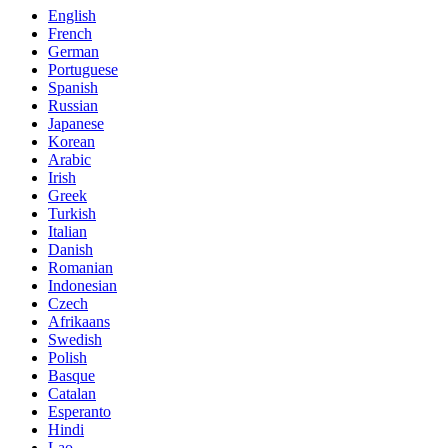
English
French
German
Portuguese
Spanish
Russian
Japanese
Korean
Arabic
Irish
Greek
Turkish
Italian
Danish
Romanian
Indonesian
Czech
Afrikaans
Swedish
Polish
Basque
Catalan
Esperanto
Hindi
Lao