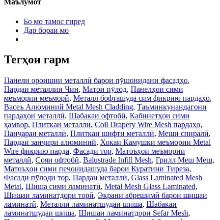
Маълумот
Бо мо тамос гиред
Дар бораи мо
Тегҳои гарм
Панели ороишии металлӣ барои пӯшонидани фасадҳо
,
Пардаи металлии Чин
,
Матои пӯлод
,
Панелҳои сими
меъмории меъморӣ
,
Металл бофташуда сим фикрию пардаҳо
,
Васеъ Алюминий Metal Mesh Cladding
,
Таъминкунандагони
пардаҳои металлӣ
,
Шабакаи офтобӣ
,
Кабинетҳои сими
ҳамвор
,
Плиткаи металлӣ
,
Coil Drapery Wire Mesh пардаҳо
,
Панҷараи металлӣ
,
Плиткаи шифти металлӣ
,
Меши спиралӣ
,
Пардаи занҷири алюминий
,
Хокаи Камушки меъмории Metal
Wire фикрию парда
,
Фасади тор
,
Матоъҳои меъмории
металлӣ
,
Сояи офтобӣ
,
Balustrade Infill Mesh
,
Грилл Меш Меш
,
Матоъҳои сими печонидашуда барои Куратини Тиреза
,
Фасади пӯлоди тор
,
Пардаи металлӣ
,
Glass Laminated Mesh
Metal
,
Шиша сими ламинатӣ
,
Metal Mesh Glass Laminated
,
Шишаи ламинатдори торӣ
,
Экрани абрешимӣ барои шишаи
ламинатӣ
,
Металли ламинатшудаи шиша
,
Шабакаи
ламинатшудаи шиша
,
Шишаи ламинатдори Sefar Mesh
,