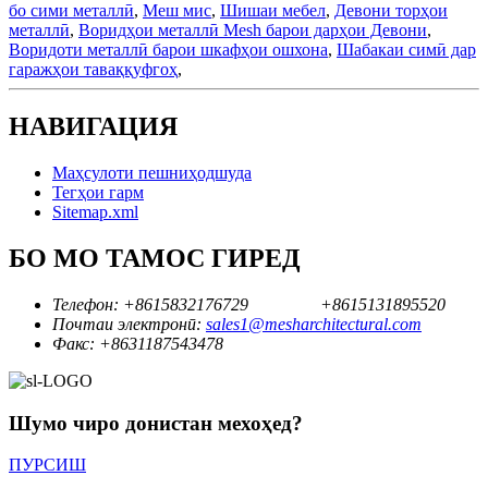
бо сими металлӣ
,
Меш мис
,
Шишаи мебел
,
Девони торҳои
металлӣ
,
Воридҳои металлӣ Mesh барои дарҳои Девони
,
Воридоти металлӣ барои шкафҳои ошхона
,
Шабакаи симӣ дар
гаражҳои таваққуфгоҳ
,
НАВИГАЦИЯ
Маҳсулоти пешниҳодшуда
Тегҳои гарм
Sitemap.xml
БО МО ТАМОС ГИРЕД
Телефон:
+8615832176729
+8615131895520
Почтаи электронӣ:
sales1@mesharchitectural.com
Факс:
+8631187543478
Шумо чиро донистан мехоҳед?
ПУРСИШ