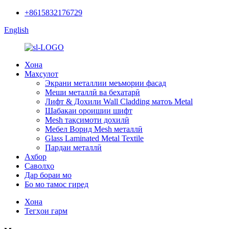
+8615832176729
English
Хона
Маҳсулот
Экрани металлии меъмории фасад
Меши металлӣ ва бехатарӣ
Лифт & Дохили Wall Cladding матоъ Metal
Шабакаи ороишии шифт
Mesh тақсимоти дохилӣ
Мебел Ворид Mesh металлӣ
Glass Laminated Metal Textile
Пардаи металлӣ
Ахбор
Саволҳо
Дар бораи мо
Бо мо тамос гиред
Хона
Тегҳои гарм