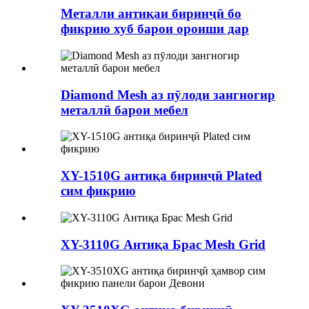
Металли антиқаи биринҷӣ бо
фикрию хуб барои ороиши дар
Diamond Mesh аз пӯлоди зангногир
металлӣ барои мебел
XY-1510G антиқа биринҷӣ Plated
сим фикрию
XY-3110G Антиқа Брас Mesh Grid