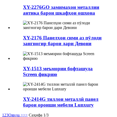
XY-2276GO замимаҳои металлии
антиқа барои шкафҳои ошхона
XY-2176 Панелҳои сими аз пӯлоди
зангногир барои дари Девони
XY-1513 меъмории бофташуда
Screen фикрию
XY-2414G тиллои металлӣ панел
барои ороиши мебели Lunxury
1
2
3
Оянда >
>>
Саҳифа 1/3