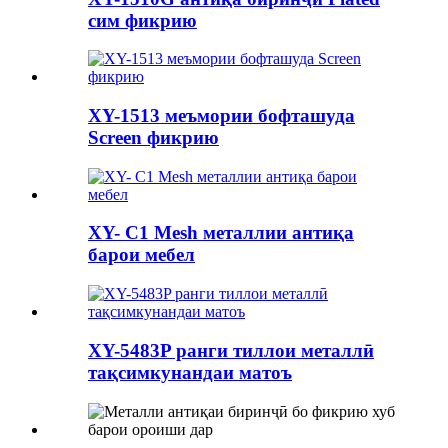
сим фикрию
XY-1513 меъмории бофташуда
Screen фикрию
XY- C1 Mesh металлии антиқа
барои мебел
XY-5483P ранги тиллои металлӣ
тақсимкунандаи матоъ