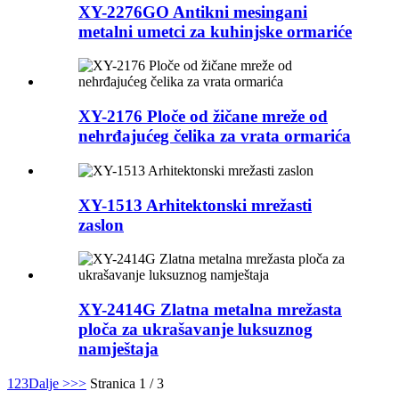
XY-2276GO Antikni mesingani
metalni umetci za kuhinjske ormariće
XY-2176 Ploče od žičane mreže od
nehrđajućeg čelika za vrata ormarića
XY-1513 Arhitektonski mrežasti
zaslon
XY-2414G Zlatna metalna mrežasta
ploča za ukrašavanje luksuznog
namještaja
1
2
3
Dalje >
>>
Stranica 1 / 3