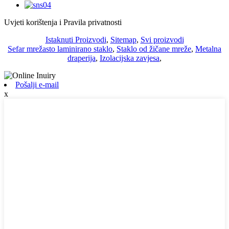
Uvjeti korištenja i Pravila privatnosti
Istaknuti Proizvodi
,
Sitemap
,
Svi proizvodi
Sefar mrežasto laminirano staklo
,
Staklo od žičane mreže
,
Metalna
draperija
,
Izolacijska zavjesa
,
Pošalji e-mail
x