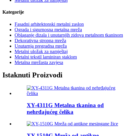
Metalni uložak za namještaj
Kategorije
Fasadni arhitektonski metalni zaslon
Ograda i sigurnosna metalna mreža
Oblaganje dizala i unutarnjih zidova metalnom tkaninom
Dekorativna stropna mreža
Unutarnja pregradna mreža
Metalni uložak za namještaj
Metalni tekstil laminiran staklom
Metalna mrežasta zavjesa
Istaknuti Proizvodi
XY-4311G Metalna tkanina od
nehrđajućeg čelika
XY-1510G Mreža od antikne