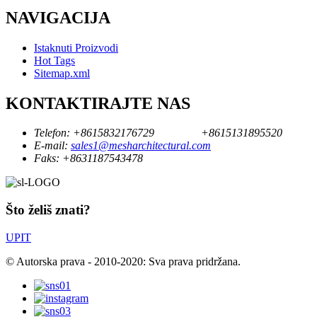
NAVIGACIJA
Istaknuti Proizvodi
Hot Tags
Sitemap.xml
KONTAKTIRAJTE NAS
Telefon:
+8615832176729
+8615131895520
E-mail:
sales1@mesharchitectural.com
Faks:
+8631187543478
Što želiš znati?
UPIT
© Autorska prava - 2010-2020: Sva prava pridržana.