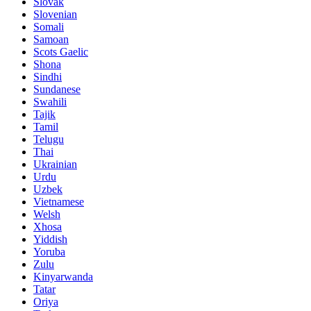
Slovak
Slovenian
Somali
Samoan
Scots Gaelic
Shona
Sindhi
Sundanese
Swahili
Tajik
Tamil
Telugu
Thai
Ukrainian
Urdu
Uzbek
Vietnamese
Welsh
Xhosa
Yiddish
Yoruba
Zulu
Kinyarwanda
Tatar
Oriya