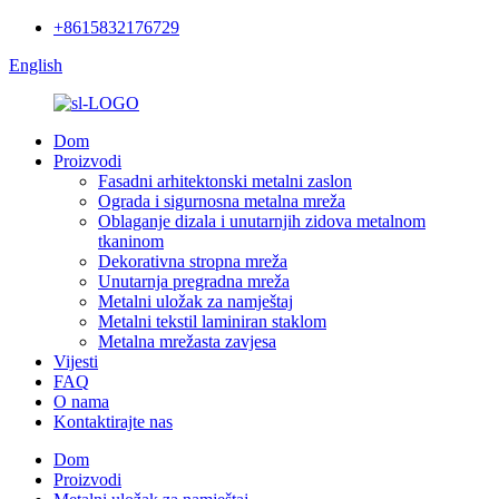
+8615832176729
English
Dom
Proizvodi
Fasadni arhitektonski metalni zaslon
Ograda i sigurnosna metalna mreža
Oblaganje dizala i unutarnjih zidova metalnom
tkaninom
Dekorativna stropna mreža
Unutarnja pregradna mreža
Metalni uložak za namještaj
Metalni tekstil laminiran staklom
Metalna mrežasta zavjesa
Vijesti
FAQ
O nama
Kontaktirajte nas
Dom
Proizvodi