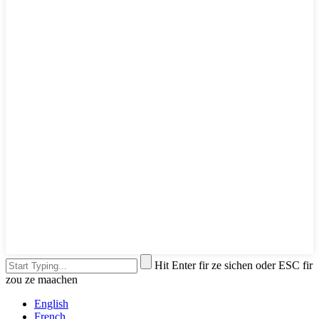
Hit Enter fir ze sichen oder ESC fir
zou ze maachen
English
French