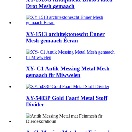
Drot Mesh gemaach
XY-1513 architektonescht Ënner
Mesh gemaach Écran
XY- C1 Antik Messing Metal Mesh
gemaach fir Miwwelen
XY-5483P Gold Faarf Metal Stoff
Divider