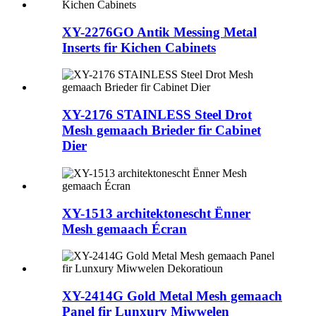
XY-2276GO Antik Messing Metal
Inserts fir Kichen Cabinets
XY-2176 STAINLESS Steel Drot
Mesh gemaach Brieder fir Cabinet
Dier
XY-1513 architektonescht Ënner
Mesh gemaach Écran
XY-2414G Gold Metal Mesh gemaach
Panel fir Lunxury Miwwelen