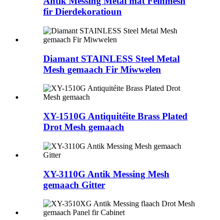
Antik Messing Metal mat Feinmesh
fir Dierdekoratioun
Diamant STAINLESS Steel Metal
Mesh gemaach Fir Miwwelen
XY-1510G Antiquitéite Brass Plated
Drot Mesh gemaach
XY-3110G Antik Messing Mesh
gemaach Gitter