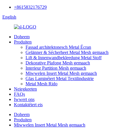
+8615832176729
English
Doheem
Produiten
Fassad architektonesch Metal Écran
Gelänner & Sécherheet Metal Mesh gemaach
Lift & Innenwandbekleedung Metal Stoff
Dekorative Plafong Mesh gemaach
Interieur Partition Mesh gemaach
Miwwelen Insert Metal Mesh gemaach
Glas Laminéiert Metal Textilindustrie
Metal Mesh Rido
Neiegkeeten
FAQs
Iwwert ons
Kontaktéiert eis
Doheem
Produiten
Miwwelen Insert Metal Mesh gemaach