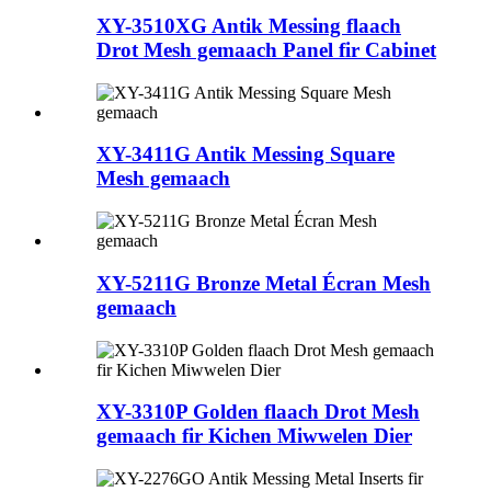
XY-3510XG Antik Messing flaach
Drot Mesh gemaach Panel fir Cabinet
XY-3411G Antik Messing Square
Mesh gemaach
XY-5211G Bronze Metal Écran Mesh
gemaach
XY-3310P Golden flaach Drot Mesh
gemaach fir Kichen Miwwelen Dier