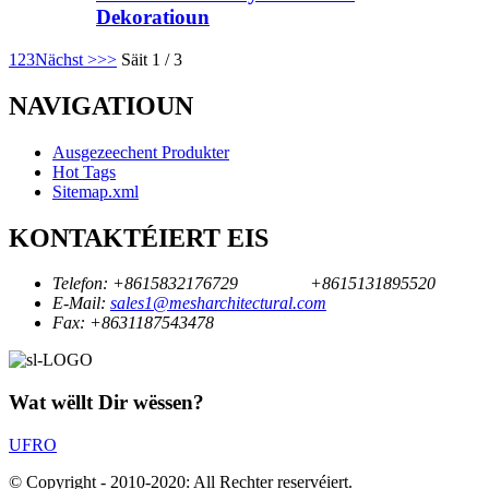
Dekoratioun
1
2
3
Nächst >
>>
Säit 1 / 3
NAVIGATIOUN
Ausgezeechent Produkter
Hot Tags
Sitemap.xml
KONTAKTÉIERT EIS
Telefon:
+8615832176729
+8615131895520
E-Mail:
sales1@mesharchitectural.com
Fax:
+8631187543478
Wat wëllt Dir wëssen?
UFRO
© Copyright - 2010-2020: All Rechter reservéiert.