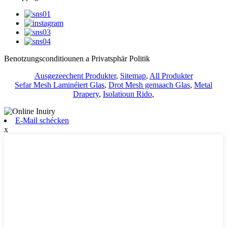
Benotzungsconditiounen a Privatsphär Politik
Ausgezeechent Produkter
,
Sitemap
,
All Produkter
Sefar Mesh Laminéiert Glas
,
Drot Mesh gemaach Glas
,
Metal
Drapery
,
Isolatioun Rido
,
E-Mail schécken
x