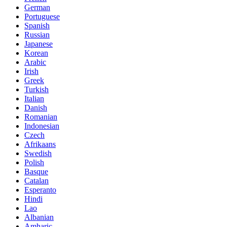
German
Portuguese
Spanish
Russian
Japanese
Korean
Arabic
Irish
Greek
Turkish
Italian
Danish
Romanian
Indonesian
Czech
Afrikaans
Swedish
Polish
Basque
Catalan
Esperanto
Hindi
Lao
Albanian
Amharic