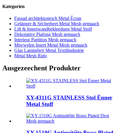
Kategorien
Fassad architektonesch Metal Écran
Gelänner & Sécherheet Metal Mesh gemaach
Lift & Innenwandbekleedung Metal Stoff
Dekorative Plafong Mesh gemaach
Interieur Partition Mesh gemaach
Miwwelen Insert Metal Mesh gemaach
Glas Laminéiert Metal Textilindustrie
Metal Mesh Rido
Ausgezeechent Produkter
XY-4311G STAINLESS Stol Ënner
Metal Stoff
XY-1510G Antiquitéite Brass Plated