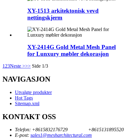
XY-1513 arkitektonisk vevd
nettingskjerm
XY-2414G Gold Metal Mesh Panel
for Lunxury møbler dekorasjon
1
2
3
Neste >
>>
Side 1/3
NAVIGASJON
Utvalgte produkter
Hot Tags
Sitemap.xml
KONTAKT OSS
Telefon:
+8615832176729
+8615131895520
E-post:
sales1@mesharchitectural.com