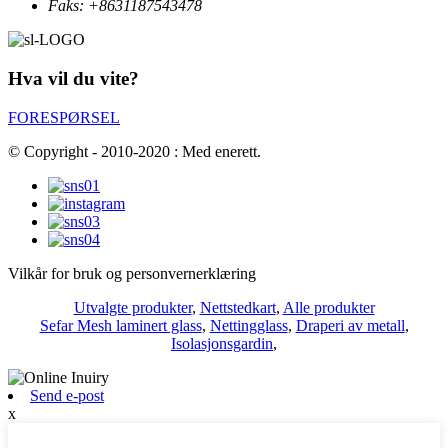
Faks:
+8631187543478
Hva vil du vite?
FORESPØRSEL
© Copyright - 2010-2020 : Med enerett.
Vilkår for bruk og personvernerklæring
Utvalgte produkter
,
Nettstedkart
,
Alle produkter
Sefar Mesh laminert glass
,
Nettingglass
,
Draperi av metall
,
Isolasjonsgardin
,
Send e-post
x