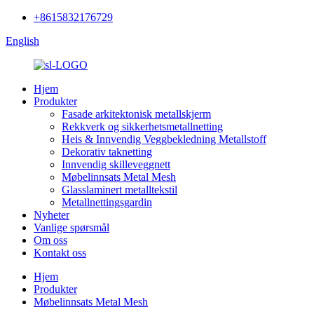
+8615832176729
English
Hjem
Produkter
Fasade arkitektonisk metallskjerm
Rekkverk og sikkerhetsmetallnetting
Heis & Innvendig Veggbekledning Metallstoff
Dekorativ taknetting
Innvendig skilleveggnett
Møbelinnsats Metal Mesh
Glasslaminert metalltekstil
Metallnettingsgardin
Nyheter
Vanlige spørsmål
Om oss
Kontakt oss
Hjem
Produkter
Møbelinnsats Metal Mesh