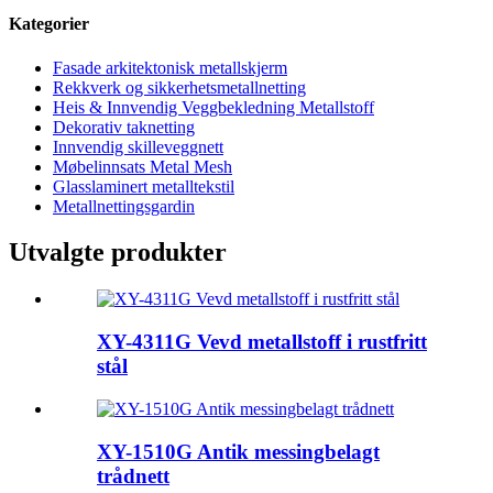
Kategorier
Fasade arkitektonisk metallskjerm
Rekkverk og sikkerhetsmetallnetting
Heis & Innvendig Veggbekledning Metallstoff
Dekorativ taknetting
Innvendig skilleveggnett
Møbelinnsats Metal Mesh
Glasslaminert metalltekstil
Metallnettingsgardin
Utvalgte produkter
XY-4311G Vevd metallstoff i rustfritt
stål
XY-1510G Antik messingbelagt
trådnett