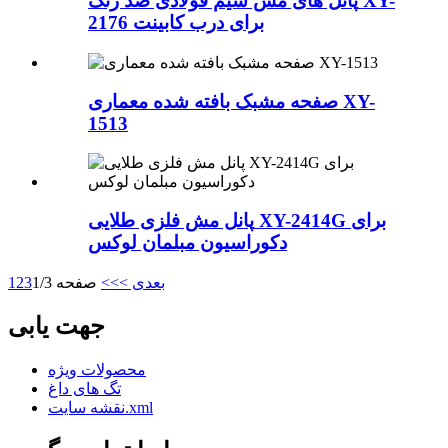
پانل های مش سیم فولادی ضد زنگ XY-
2176 برای درب کابینت
صفحه مشبک بافته شده معماری XY-
1513
پانل مش فلزی طلایی XY-2414G برای
دکوراسیون مبلمان لوکس
بعدی >
>>
صفحه 1/3
3
2
1
جهت یابی
محصولات ویژه
تگ های داغ
نقشه سایت.xml