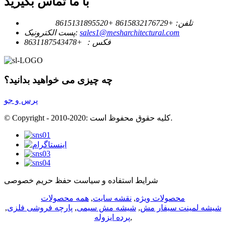
با ما تماس بگیرید
تلفن:
+8615832176729
+8615131895520
sales1@mesharchitectural.com
پست الکترونیک:
فکس：
+8631187543478
چه چیزی می خواهید بدانید؟
پرس و جو
© Copyright - 2010-2020: کلیه حقوق محفوظ است.
شرایط استفاده و سیاست حفظ حریم خصوصی
محصولات ویژه
,
نقشه سایت
,
همه محصولات
شیشه لمینت سیفار مش
,
شیشه مش سیمی
,
پارچه فروشی فلزی
,
,
پرده ایزوله