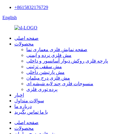
+8615832176729
English
صفحه اصلی
محصولات
صفحه نمایش فلزی معماری نما
مش فلزی نرده و ایمنی
پارچه فلزی روکش دیوار آسانسور و داخلی
مش سقفی تزئینی
مش پارتیشن داخلی
مش فلزی درج مبلمان
منسوجات فلزی چند لایه شیشه ای
پرده توری فلزی
اخبار
سوالات متداول
درباره ما
با ما تماس بگیرید
صفحه اصلی
محصولات
مش فلزی درج مبلمان