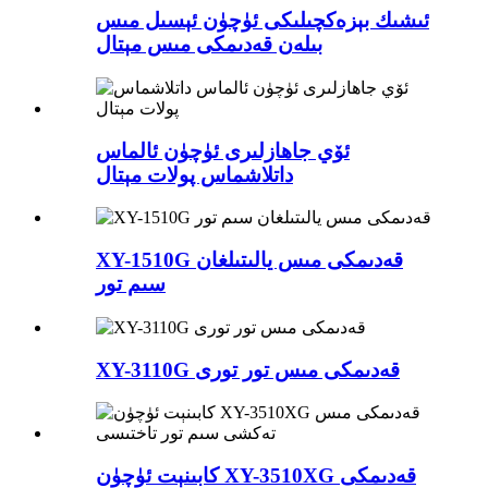
ئىشىك بېزەكچىلىكى ئۈچۈن ئېسىل مىس
بىلەن قەدىمكى مىس مېتال
ئۆي جاھازلىرى ئۈچۈن ئالماس
داتلاشماس پولات مېتال
XY-1510G قەدىمكى مىس يالىتىلغان
سىم تور
XY-3110G قەدىمكى مىس تور تورى
كابىنېت ئۈچۈن XY-3510XG قەدىمكى