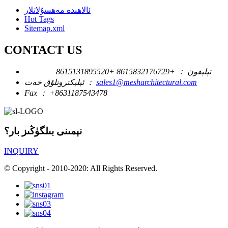
ئالاھىدە مەھسۇلاتلار
Hot Tags
Sitemap.xml
CONTACT US
تېلېفون ：
+8615832176729
+8615131895520
sales1@mesharchitectural.com
ئېلېكترونلۇق خەت ：
Fax ：
+8631187543478
نېمىنى بىلگۈڭىز بار؟
INQUIRY
© Copyright - 2010-2020: All Rights Reserved.