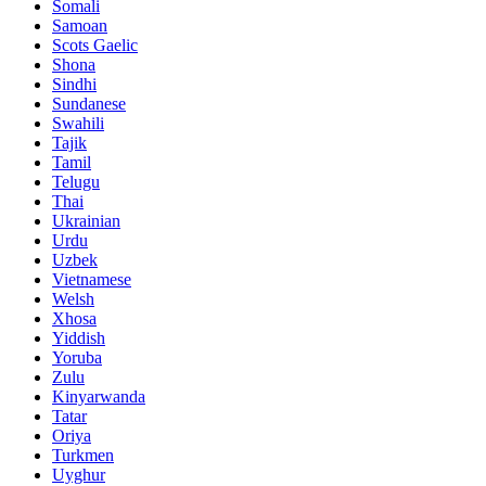
Somali
Samoan
Scots Gaelic
Shona
Sindhi
Sundanese
Swahili
Tajik
Tamil
Telugu
Thai
Ukrainian
Urdu
Uzbek
Vietnamese
Welsh
Xhosa
Yiddish
Yoruba
Zulu
Kinyarwanda
Tatar
Oriya
Turkmen
Uyghur