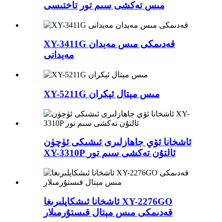
مىس تەكشى سىم تور تاختىسى
XY-3411G قەدىمكى مىس مەيدان
مەيدانى
XY-5211G مىس مېتال ئېكران
ئاشخانا ئۆي جاھازلىرى ئىشىكى ئۈچۈن
XY-3310P ئالتۇن تەكشى سىم تور
ئاشخانا ئىشكاپلىرىغا XY-2276GO
قەدىمكى مىس مېتال قىستۇرمىلار