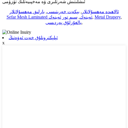
ئىشلىتىش شەرتلىرى ۋە مەخپىيەتلىك تۈزۈمى
ئالاھىدە مەھسۇلاتلار
,
بېكەت خەرىتىسى
,
بارلىق مەھسۇلاتلار
,
Metal Drapery
,
Sefar Mesh Laminated ئەينەك
,
سىم تور ئەينەك
,
يالغۇزلۇق پەردىسى
ئېلېكترونلۇق خەت ئەۋەتىڭ
x