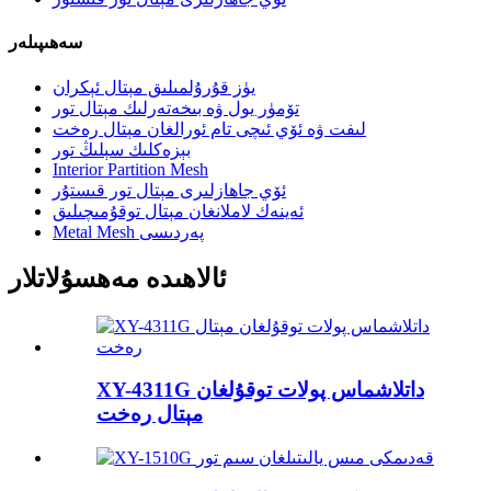
سەھىپىلەر
يۈز قۇرۇلمىلىق مېتال ئېكران
تۆمۈر يول ۋە بىخەتەرلىك مېتال تور
لىفت ۋە ئۆي ئىچى تام ئورالغان مېتال رەخت
بېزەكلىك سېلىڭ تور
Interior Partition Mesh
ئۆي جاھازلىرى مېتال تور قىستۇر
ئەينەك لاملانغان مېتال توقۇمىچىلىق
Metal Mesh پەردىسى
ئالاھىدە مەھسۇلاتلار
XY-4311G داتلاشماس پولات توقۇلغان
مېتال رەخت