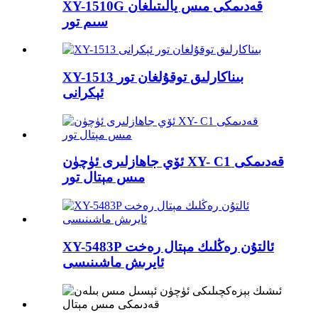
XY-1510G قەدىمكى مىس يالىتىلغان
سىم تور
XY-1513 بىناكارلىق توقۇلغان تور
ئېكرانى
ئۆي جاھازلىرى ئۈچۈن XY- C1 قەدىمكى
مىس مېتال تور
XY-5483P ئالتۇن رەڭلىك مېتال رەخت
ئايرىش ماشىنىسى