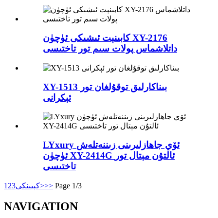
كابىنېت ئىشىكى ئۈچۈن XY-2176
داتلاشماس پولات سىم تور تاختىسى
XY-1513 بىناكارلىق توقۇلغان تور
ئېكرانى
LYxury ئۆي جاھازلىرىنى زىننەتلەش
ئۈچۈن XY-2414G ئالتۇن مېتال تور
تاختىسى
Page 1/3
>>
كېيىنكى>
3
2
1
NAVIGATION