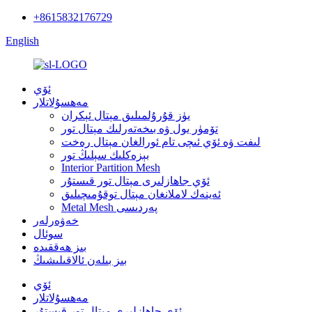
+8615832176729
English
ئۆي
مەھسۇلاتلار
يۈز قۇرۇلمىلىق مېتال ئېكران
تۆمۈر يول ۋە بىخەتەرلىك مېتال تور
لىفت ۋە ئۆي ئىچى تام ئورالغان مېتال رەخت
بېزەكلىك سېلىڭ تور
Interior Partition Mesh
ئۆي جاھازلىرى مېتال تور قىستۇر
ئەينەك لاملانغان مېتال توقۇمىچىلىق
Metal Mesh پەردىسى
خەۋەرلەر
سوئال
بىز ھەققىدە
بىز بىلەن ئالاقىلىشىڭ
ئۆي
مەھسۇلاتلار
ئۆي جاھازلىرى مېتال تور قىستۇر