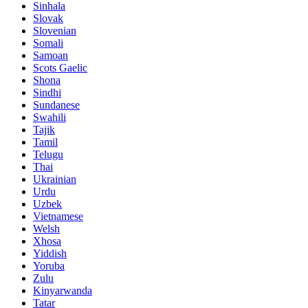
Sinhala
Slovak
Slovenian
Somali
Samoan
Scots Gaelic
Shona
Sindhi
Sundanese
Swahili
Tajik
Tamil
Telugu
Thai
Ukrainian
Urdu
Uzbek
Vietnamese
Welsh
Xhosa
Yiddish
Yoruba
Zulu
Kinyarwanda
Tatar