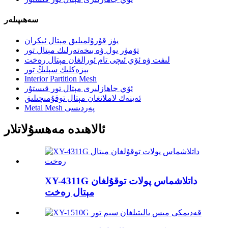
سەھىپىلەر
يۈز قۇرۇلمىلىق مېتال ئېكران
تۆمۈر يول ۋە بىخەتەرلىك مېتال تور
لىفت ۋە ئۆي ئىچى تام ئورالغان مېتال رەخت
بېزەكلىك سېلىڭ تور
Interior Partition Mesh
ئۆي جاھازلىرى مېتال تور قىستۇر
ئەينەك لاملانغان مېتال توقۇمىچىلىق
Metal Mesh پەردىسى
ئالاھىدە مەھسۇلاتلار
XY-4311G داتلاشماس پولات توقۇلغان
مېتال رەخت