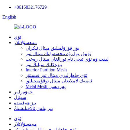
+8615832176729
English
ئۆي
مەھسۇلاتلار
يۈز قۇرۇلمىلىق مېتال ئېكران
تۆمۈر يول ۋە بىخەتەرلىك مېتال تور
لىفت ۋە ئۆي ئىچى تام ئورالغان مېتال رەخت
بېزەكلىك سېلىڭ تور
Interior Partition Mesh
ئۆي جاھازلىرى مېتال تور قىستۇر
ئەينەك لاملانغان مېتال توقۇمىچىلىق
Metal Mesh پەردىسى
خەۋەرلەر
سوئال
بىز ھەققىدە
بىز بىلەن ئالاقىلىشىڭ
ئۆي
مەھسۇلاتلار
ئۆي جاھازلىرى مېتال تور قىستۇر