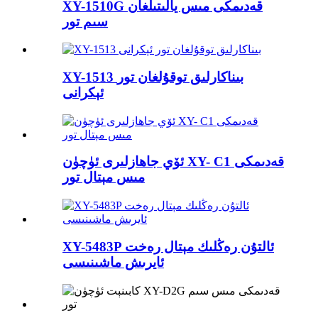
XY-1510G قەدىمكى مىس يالىتىلغان
سىم تور
XY-1513 بىناكارلىق توقۇلغان تور
ئېكرانى
ئۆي جاھازلىرى ئۈچۈن XY- C1 قەدىمكى
مىس مېتال تور
XY-5483P ئالتۇن رەڭلىك مېتال رەخت
ئايرىش ماشىنىسى