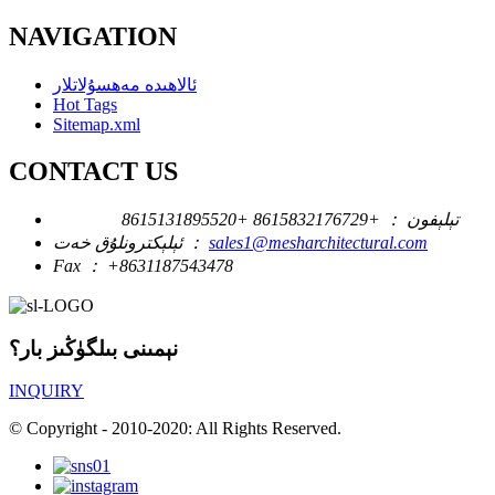
NAVIGATION
ئالاھىدە مەھسۇلاتلار
Hot Tags
Sitemap.xml
CONTACT US
تېلېفون ：
+8615832176729
+8615131895520
sales1@mesharchitectural.com
ئېلېكترونلۇق خەت ：
Fax ：
+8631187543478
نېمىنى بىلگۈڭىز بار؟
INQUIRY
© Copyright - 2010-2020: All Rights Reserved.