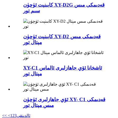
كابىنېت ئۈچۈن XY-D2G قەدىمكى مىس
سىم تور
كابىنېت ئۈچۈن XY-D2 قەدىمكى مىس
مېتال تور
XY-C1 ئاشخانا ئۆي جاھازلىرى ئالماس
مېتال تور
ئۆي جاھازلىرى ئۈچۈن XY- C1 قەدىمكى
مىس مېتال تور
<ئالدىنقى
3
2
1
<<