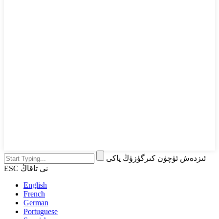
ئىزدەش ئۈچۈن كىرگۈزۈڭ ياكى
ESC نى تاقاڭ
English
French
German
Portuguese