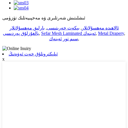
ئىشلىتىش شەرتلىرى ۋە مەخپىيەتلىك تۈزۈمى
ئالاھىدە مەھسۇلاتلار
,
بېكەت خەرىتىسى
,
بارلىق مەھسۇلاتلار
,
Metal Drapery
,
Sefar Mesh Laminated ئەينەك
,
يالغۇزلۇق پەردىسى
,
سىم تور ئەينەك
ئېلېكترونلۇق خەت ئەۋەتىڭ
x