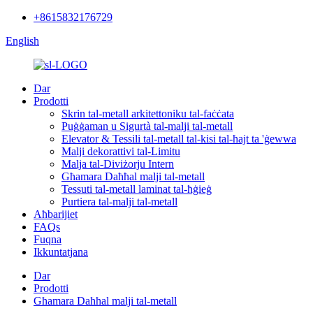
+8615832176729
English
Dar
Prodotti
Skrin tal-metall arkitettoniku tal-faċċata
Puġġaman u Sigurtà tal-malji tal-metall
Elevator & Tessili tal-metall tal-kisi tal-ħajt ta 'ġewwa
Malji dekorattivi tal-Limitu
Malja tal-Diviżorju Intern
Għamara Daħħal malji tal-metall
Tessuti tal-metall laminat tal-ħġieġ
Purtiera tal-malji tal-metall
Aħbarijiet
FAQs
Fuqna
Ikkuntatjana
Dar
Prodotti
Għamara Daħħal malji tal-metall