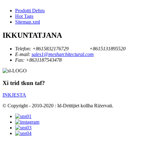
Prodotti Dehru
Hot Tags
Sitemap.xml
IKKUNTATJANA
Telefon:
+8615832176729
+8615131895520
E-mail:
sales1@mesharchitectural.com
Fax:
+8631187543478
Xi trid tkun taf?
INKJESTA
© Copyright - 2010-2020 : Id-Drittijiet kollha Riżervati.