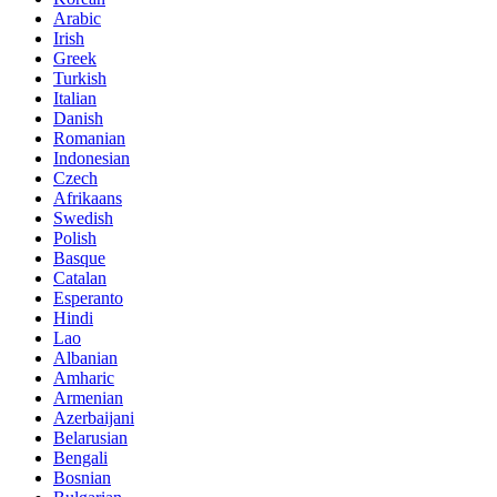
Arabic
Irish
Greek
Turkish
Italian
Danish
Romanian
Indonesian
Czech
Afrikaans
Swedish
Polish
Basque
Catalan
Esperanto
Hindi
Lao
Albanian
Amharic
Armenian
Azerbaijani
Belarusian
Bengali
Bosnian