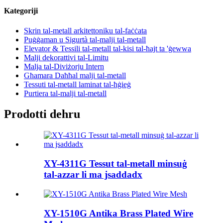
Kategoriji
Skrin tal-metall arkitettoniku tal-faċċata
Puġġaman u Sigurtà tal-malji tal-metall
Elevator & Tessili tal-metall tal-kisi tal-ħajt ta 'ġewwa
Malji dekorattivi tal-Limitu
Malja tal-Diviżorju Intern
Għamara Daħħal malji tal-metall
Tessuti tal-metall laminat tal-ħġieġ
Purtiera tal-malji tal-metall
Prodotti dehru
XY-4311G Tessut tal-metall minsuġ
tal-azzar li ma jsaddadx
XY-1510G Antika Brass Plated Wire