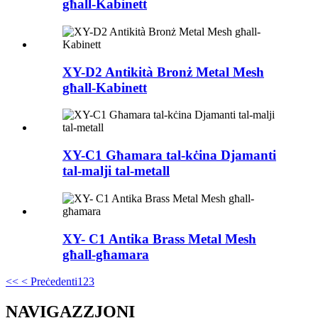
għall-Kabinett
XY-D2 Antikità Bronż Metal Mesh
għall-Kabinett
XY-C1 Għamara tal-kċina Djamanti
tal-malji tal-metall
XY- C1 Antika Brass Metal Mesh
għall-għamara
<<
< Preċedenti
1
2
3
NAVIGAZZJONI