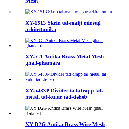
Mesh
XY-1513 Skrin tal-malji minsuġ
arkitettoniku
XY- C1 Antika Brass Metal Mesh
għall-għamara
XY-5483P Divider tad-drapp tal-
metall tal-kulur tad-deheb
XY-D2G Antika Brass Wire Mesh