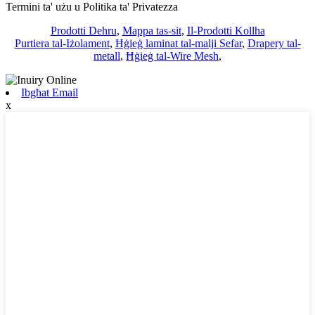
Termini ta' użu u Politika ta' Privatezza
Prodotti Dehru
,
Mappa tas-sit
,
Il-Prodotti Kollha
Purtiera tal-Iżolament
,
Ħġieġ laminat tal-malji Sefar
,
Drapery tal-
metall
,
Ħġieġ tal-Wire Mesh
,
Ibgħat Email
x