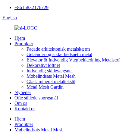
+8615832176729
English
Hjem
Produkter
Facade arkitektonisk metalskærm
Gelænder og sikkerhedsnet i metal
Elevator & Indvendig Vægbeklædning Metalstof
Dekorativt loftnet
Indvendig skillevægsnet
Møbelindsats Metal Mesh
Glaslamineret metaltekstil
Metal Mesh Gardin
Nyheder
Ofte stillede spørgsmål
Om os
Kontakt os
Hjem
Produkter
Møbelindsats Metal Mesh