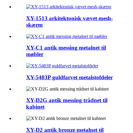
XY-1513 arkitektonisk vævet mesh-
skærm
XY-C1 antik messing metalnet til
møbler
XY-5483P guldfarvet metalstofdeler
XY-D2G antik messing trådnet til
kabinet
XY-D2 antik bronze metalnet til