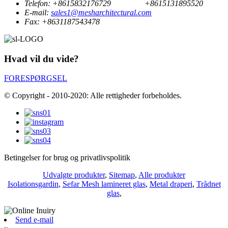
Telefon:
+8615832176729
+8615131895520
E-mail:
sales1@mesharchitectural.com
Fax:
+8631187543478
Hvad vil du vide?
FORESPØRGSEL
© Copyright - 2010-2020: Alle rettigheder forbeholdes.
Betingelser for brug og privatlivspolitik
Udvalgte produkter
,
Sitemap
,
Alle produkter
Isolationsgardin
,
Sefar Mesh lamineret glas
,
Metal draperi
,
Trådnet
glas
,
Send e-mail