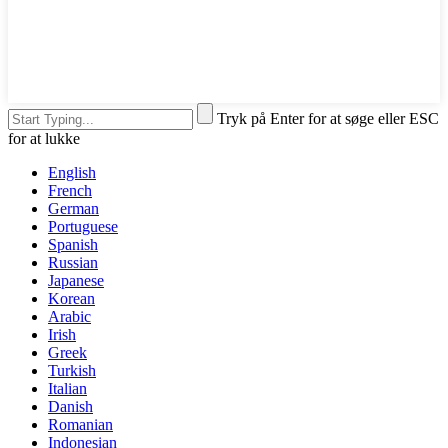
Tryk på Enter for at søge eller ESC
for at lukke
English
French
German
Portuguese
Spanish
Russian
Japanese
Korean
Arabic
Irish
Greek
Turkish
Italian
Danish
Romanian
Indonesian