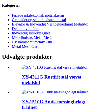
Kategorier
Facade arkitektonisk metalskærm
Gelænder og sikkerhedsnet i metal
Elevator & Indvendig Vægbeklædning Metalstof
Dekorativt loftnet
Indvendig skillevægsnet
Møbelindsats Metal Mesh
Glaslamineret metaltekstil
Metal Mesh Gardin
Udvalgte produkter
XY-4311G Rustfrit stål vævet
metalstof
XY-1510G Antik messingbelagt
trådnet