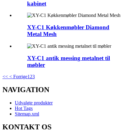
kabinet
XY-C1 Køkkenmøbler Diamond
Metal Mesh
XY-C1 antik messing metalnet til
møbler
<<
< Forrige
1
2
3
NAVIGATION
Udvalgte produkter
Hot Tags
Sitemap.xml
KONTAKT OS