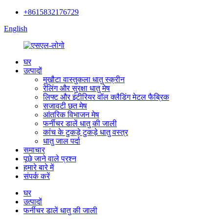
+8615832176729
English
घर
उत्पादों
मुखौटा वास्तुकला धातु स्क्रीन
रेलिंग और सुरक्षा धातु मेष
लिफ्ट और इंटीरियर वॉल क्लैडिंग मेटल फैब्रिक
सजावटी छत मेष
आंतरिक विभाजन मेष
फर्नीचर डालें धातु की जाली
कांच के टुकड़े टुकड़े धातु वस्त्र
धातु जाल पर्दा
समाचार
पूछे जाने वाले प्रश्न
हमारे बारे में
संपर्क करें
घर
उत्पादों
फर्नीचर डालें धातु की जाली