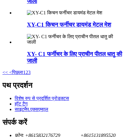
जाली
XY-C1 किचन फर्नीचर डायमंड मेटल मेश
XY- C1 फर्नीचर के लिए प्राचीन पीतल धातु की
जाली
<<
<पिछला
1
2
3
पथ प्रदर्शन
विशेष रुप से प्रदर्शित प्रोडक्टस
हॉट टैग
साइटमैप.एक्सएमएल
संपर्क करें
फ़ोन:
+8615832176729
+8615131895520