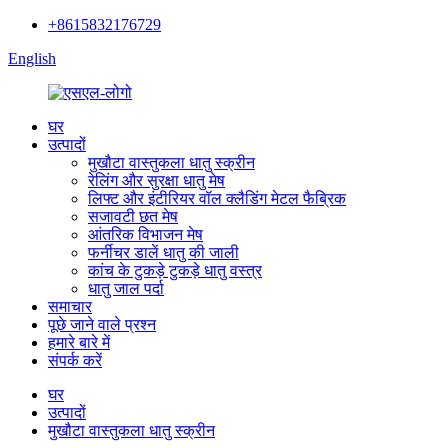
+8615832176729
English
घर
उत्पादों
मुखौटा वास्तुकला धातु स्क्रीन
रेलिंग और सुरक्षा धातु मेष
लिफ्ट और इंटीरियर वॉल क्लैडिंग मेटल फैब्रिक
सजावटी छत मेष
आंतरिक विभाजन मेष
फर्नीचर डालें धातु की जाली
कांच के टुकड़े टुकड़े धातु वस्त्र
धातु जाल पर्दा
समाचार
पूछे जाने वाले प्रश्न
हमारे बारे में
संपर्क करें
घर
उत्पादों
मुखौटा वास्तुकला धातु स्क्रीन