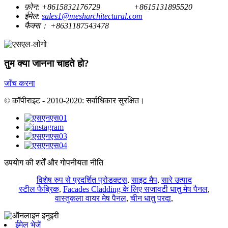
फ़ोन:
+8615832176729
+8615131895520
ईमेल:
sales1@mesharchitectural.com
फैक्स：
+8631187543478
तुम क्या जानना चाहते हो?
जाँच करना
© कॉपीराइट - 2010-2020: सर्वाधिकार सुरक्षित।
उपयोग की शर्तें और गोपनीयता नीति
विशेष रुप से प्रदर्शित प्रोडक्टस
,
साइट मैप
,
सारे उत्पाद
स्टील फैब्रिक
,
Facades Cladding के लिए सजावटी धातु मेष पैनल
,
वास्तुकला वायर मेष पैनल
,
चीन धातु परदा
,
ईमेल भेजें