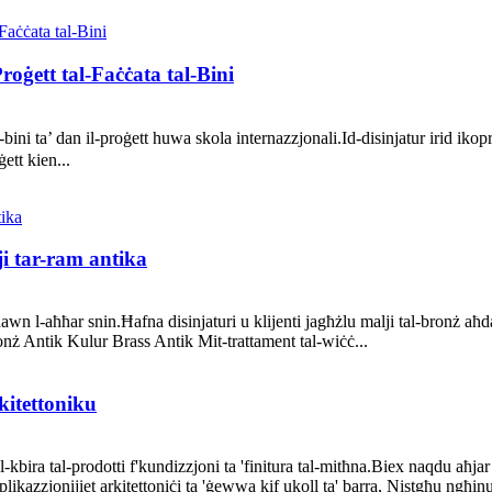
ġett tal-Faċċata tal-Bini
ni ta’ dan il-proġett huwa skola internazzjonali.Id-disinjatur irid ikopri 
ġett kien...
ji tar-ram antika
awn l-aħħar snin.Ħafna disinjaturi u klijenti jagħżlu malji tal-bronż aħd
ronż Antik Kulur Brass Antik Mit-trattament tal-wiċċ...
rkitettoniku
a tal-prodotti f'kundizzjoni ta 'finitura tal-mitħna.Biex naqdu aħjar lill
zzjonijiet arkitettoniċi ta 'ġewwa kif ukoll ta' barra, Nistgħu ngħinu fl