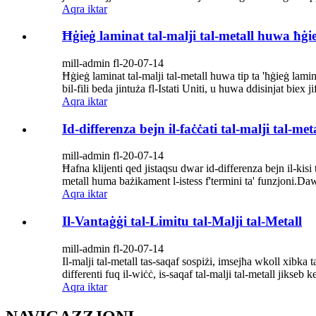
Aqra iktar
Ħġieġ laminat tal-malji tal-metall huwa ħġieġ
mill-admin fl-20-07-14
Ħġieġ laminat tal-malji tal-metall huwa tip ta 'ħġieġ lamina
bil-fili beda jintuża fl-Istati Uniti, u huwa ddisinjat biex
Aqra iktar
Id-differenza bejn il-faċċati tal-malji tal-met
mill-admin fl-20-07-14
Ħafna klijenti qed jistaqsu dwar id-differenza bejn il-kisi ta
metall huma bażikament l-istess f'termini ta' funzjoni.Daw
Aqra iktar
Il-Vantaġġi tal-Limitu tal-Malji tal-Metall
mill-admin fl-20-07-14
Il-malji tal-metall tas-saqaf sospiżi, imsejħa wkoll xibka 
differenti fuq il-wiċċ, is-saqaf tal-malji tal-metall jikseb 
Aqra iktar