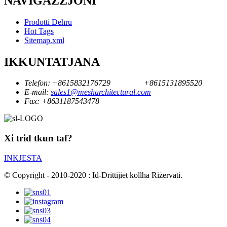
NAVIGAZZJONI
Prodotti Dehru
Hot Tags
Sitemap.xml
IKKUNTATJANA
Telefon:
+8615832176729
+8615131895520
E-mail:
sales1@mesharchitectural.com
Fax:
+8631187543478
Xi trid tkun taf?
INKJESTA
© Copyright - 2010-2020 : Id-Drittijiet kollha Riżervati.