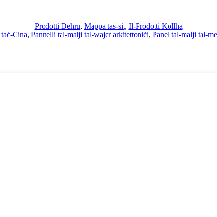
Prodotti Dehru
,
Mappa tas-sit
,
Il-Prodotti Kollha
l taċ-Ċina
,
Pannelli tal-malji tal-wajer arkitettoniċi
,
Panel tal-malji tal-met