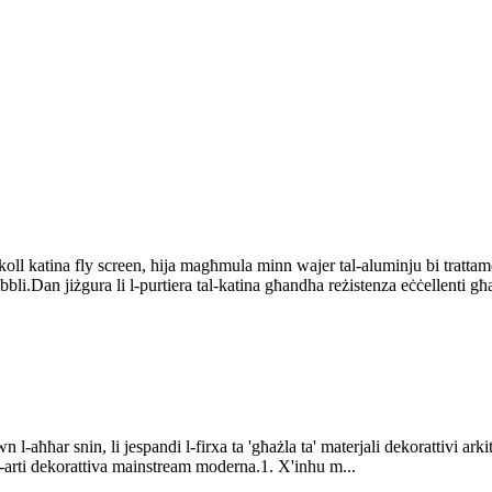
koll katina fly screen, hija magħmula minn wajer tal-aluminju bi trattame
ibbli.Dan jiżgura li l-purtiera tal-katina għandha reżistenza eċċellenti għa
n l-aħħar snin, li jespandi l-firxa ta 'għażla ta' materjali dekorattivi ark
al-arti dekorattiva mainstream moderna.1. X'inhu m...