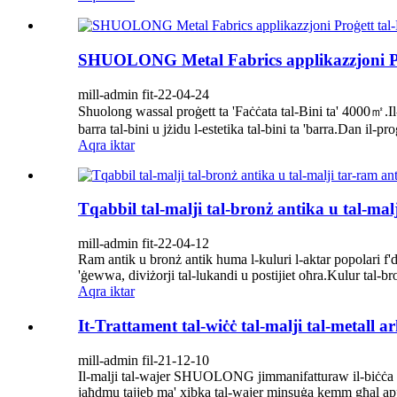
SHUOLONG Metal Fabrics applikazzjoni Pro
mill-admin fit-22-04-24
Shuolong wassal proġett ta 'Faċċata tal-Bini ta' 4000㎡.Il-bi
barra tal-bini u jżidu l-estetika tal-bini ta 'barra.Dan il-pro
Aqra iktar
Tqabbil tal-malji tal-bronż antika u tal-mal
mill-admin fit-22-04-12
Ram antik u bronż antik huma l-kuluri l-aktar popolari f'd
'ġewwa, diviżorji tal-lukandi u postijiet oħra.Kulur tal-b
Aqra iktar
It-Trattament tal-wiċċ tal-malji tal-metall a
mill-admin fil-21-12-10
Il-malji tal-wajer SHUOLONG jimmanifatturaw il-biċċa l-kbir
jaħdmu tajjeb ma' xibka tal-wajer minsuġa kemm għal applika