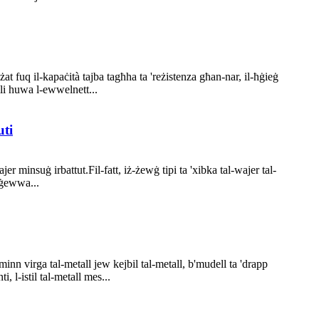
żat fuq il-kapaċità tajba tagħha ta 'reżistenza għan-nar, il-ħġieġ
fili huwa l-ewwelnett...
uti
jer minsuġ irbattut.Fil-fatt, iż-żewġ tipi ta 'xibka tal-wajer tal-
 ġewwa...
inn virga tal-metall jew kejbil tal-metall, b'mudell ta 'drapp
, l-istil tal-metall mes...