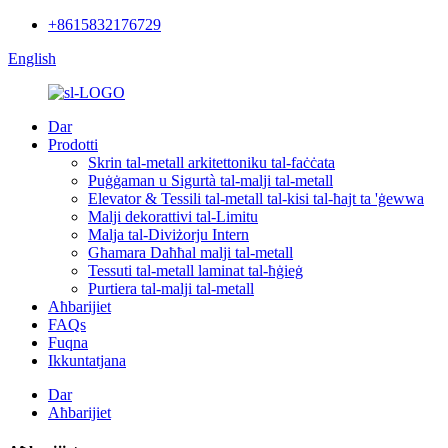
+8615832176729
English
Dar
Prodotti
Skrin tal-metall arkitettoniku tal-faċċata
Puġġaman u Sigurtà tal-malji tal-metall
Elevator & Tessili tal-metall tal-kisi tal-ħajt ta 'ġewwa
Malji dekorattivi tal-Limitu
Malja tal-Diviżorju Intern
Għamara Daħħal malji tal-metall
Tessuti tal-metall laminat tal-ħġieġ
Purtiera tal-malji tal-metall
Aħbarijiet
FAQs
Fuqna
Ikkuntatjana
Dar
Aħbarijiet