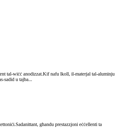
nt tal-wiċċ anodizzat.Kif nafu lkoll, il-materjal tal-aluminju
s-sadid u tajba...
itettoniċi.Sadanittant, għandu prestazzjoni eċċellenti ta