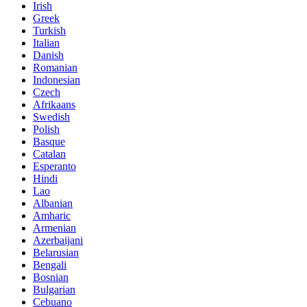
Irish
Greek
Turkish
Italian
Danish
Romanian
Indonesian
Czech
Afrikaans
Swedish
Polish
Basque
Catalan
Esperanto
Hindi
Lao
Albanian
Amharic
Armenian
Azerbaijani
Belarusian
Bengali
Bosnian
Bulgarian
Cebuano