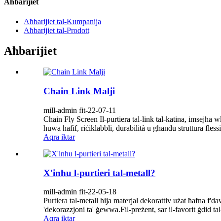
Aħbarijiet
Aħbarijiet tal-Kumpanija
Aħbarijiet tal-Prodott
Aħbarijiet
Chain Link Malji
mill-admin fit-22-07-11
Chain Fly Screen Il-purtiera tal-link tal-katina, imsejħa w
huwa ħafif, riċiklabbli, durabilità u għandu struttura fless
Aqra iktar
X'inhu l-purtieri tal-metall?
mill-admin fit-22-05-18
Purtiera tal-metall hija materjal dekorattiv użat ħafna f'daw
'dekorazzjoni ta' ġewwa.Fil-preżent, sar il-favorit ġdid t
Aqra iktar