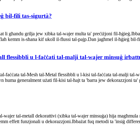
 bil-fili tas-sigurtà?
t li għandu grilja jew xibka tal-wajer multa ta' preċiżjoni fil-ħġieġ.Ibba
 jiflaħ kemm is-sħana kif ukoll il-flussi tal-pajp.Dan jagħmel il-ħġieġ bil-
all flessibbli u l-faċċati tal-malji tal-wajer minsuġ irbatt
l-faċċata tal-Mesh tal-Metal flessibbli u l-kisi tal-faċċata tal-malji tal-wa
n huma ġeneralment użati fil-kisi tal-ħajt ta 'barra jew dekorazzjoni ta'
tal-wajer tal-metall dekorattivi (xibka tal-wajer minsuġa) hija magħmula m
kemm effett funzjonali u dekorazzjoni.Ibbażat fuq metodi ta 'insiġ differenti