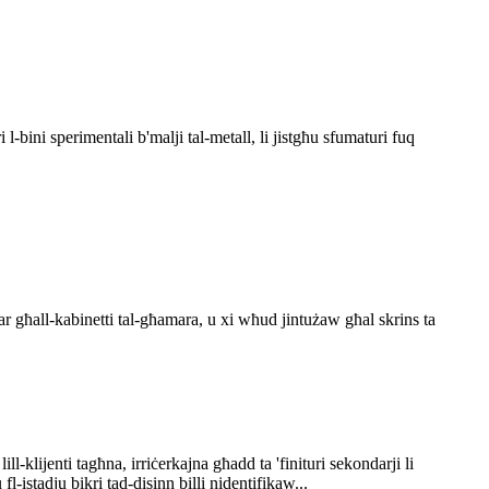
l-bini sperimentali b'malji tal-metall, li jistgħu sfumaturi fuq
ar għall-kabinetti tal-għamara, u xi wħud jintużaw għal skrins ta
-klijenti tagħna, irriċerkajna għadd ta 'finituri sekondarji li
-istadju bikri tad-disinn billi nidentifikaw...