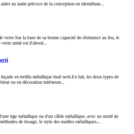
 aider au stade précoce de la conception en identifiant...
s le verre.Sur la base de sa bonne capacité de résistance au feu, le
e verre armé est d'abord...
erti
açade en treillis métallique tissé serti.En fait, les deux types de
ieur ou en décoration intérieure...
é d'une tige métallique ou d'un câble métallique, avec un motif de
s méthodes de tissage, le style des mailles métalliques...