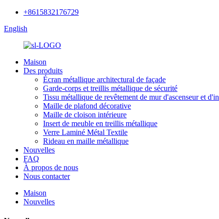
+8615832176729
English
Maison
Des produits
Écran métallique architectural de façade
Garde-corps et treillis métallique de sécurité
Tissu métallique de revêtement de mur d'ascenseur et d'in
Maille de plafond décorative
Maille de cloison intérieure
Insert de meuble en treillis métallique
Verre Laminé Métal Textile
Rideau en maille métallique
Nouvelles
FAQ
À propos de nous
Nous contacter
Maison
Nouvelles