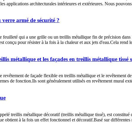
r les applications architecturales intérieures et extérieures. Nous pouvons
du verre armé de sécurité ?
re feuilleté qui a une grille ou un treillis métallique fin de précision dan
t conçu pour résister à la fois à la chaleur et aux jets d'eau.Cela rend l
llis métallique et les façades en treillis métallique tissé s
 revêtement de façade flexible en treillis métallique et le revêtement de f
mes de fonction.Ils sont généralement utilisés en revêtement mural extér
que
elé treillis métallique décoratif (treillis métallique tissé), est constitu
ique obtient à la fois un effet fonctionnel et décoratif.Basé sur différente