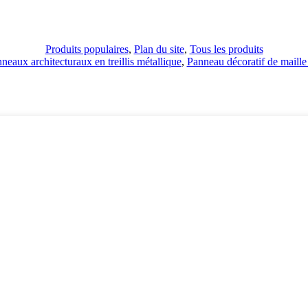
Produits populaires
,
Plan du site
,
Tous les produits
neaux architecturaux en treillis métallique
,
Panneau décoratif de maille