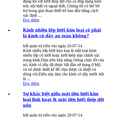
động tốt với lưới thép dệt cho cả ứng dụng kiến ​​
trúc nội thất và ngoại thất, Chúng tôi có thể hỗ
trợ trong giai đoạn thiết kế ban đầu bằng cách
xác định ...
Đọc thêm
Kính nhiều lớp lưới kim loại có phải
là kính có dây an toàn không?
bởi quản trị viên vào ngày 20-07-14
Kính nhiều lớp lưới kim loại là một loại kính
nhiều lớp có lưới hoặc lưới thép mịn chính xác
trong kính.Dựa trên khả năng chống cháy tốt của
nó, kính có dây đã được bắt đầu sử dụng ở Mỹ,
và nó được thiết kế để chịu được cả nhiệt và
dòng vòi.Điều này làm cho kính có dây trước hết
là ...
Đọc thêm
Sự khác biệt giữa mặt tiền lưới kim
loại linh hoạt & mặt tiền lưới thép dệt
uốn
bởi quản trị viên vào ngày 20-07-14