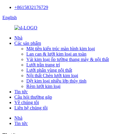
+8615832176729
English
Nhà
Các sản phẩm
Mặt tiền kiến ​​trúc màn hình kim loại
Lan can & lưới kim loại an toàn
Vải kim loại ốp tường thang máy & nội thất
Lưới trần trang trí
Lưới phân vùng nội thất
Nội thất Chèn lưới kim loại
Dệt kim loại nhiều lớp thủy tinh
Rèm lưới kim loại
Tin tức
Câu hỏi thường gặp
Về chúng tôi
Liên hệ chúng tôi
Nhà
Tin tức