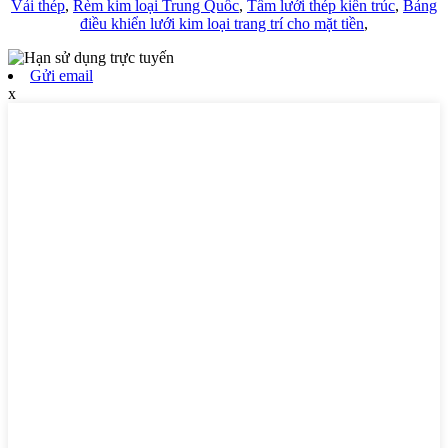
Vải thép
,
Rèm kim loại Trung Quốc
,
Tấm lưới thép kiến ​​trúc
,
Bảng
điều khiển lưới kim loại trang trí cho mặt tiền
,
Gửi email
x