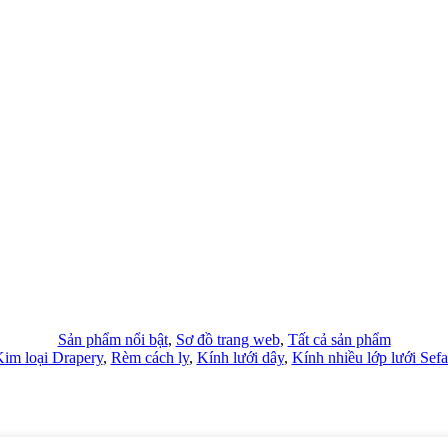
Sản phẩm nổi bật
,
Sơ đồ trang web
,
Tất cả sản phẩm
im loại Drapery
,
Rèm cách ly
,
Kính lưới dây
,
Kính nhiều lớp lưới Sefa