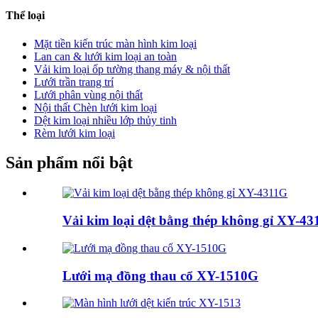
Thể loại
Mặt tiền kiến ​​trúc màn hình kim loại
Lan can & lưới kim loại an toàn
Vải kim loại ốp tường thang máy & nội thất
Lưới trần trang trí
Lưới phân vùng nội thất
Nội thất Chèn lưới kim loại
Dệt kim loại nhiều lớp thủy tinh
Rèm lưới kim loại
Sản phẩm nổi bật
Vải kim loại dệt bằng thép không gỉ XY-4
Lưới mạ đồng thau cổ XY-1510G