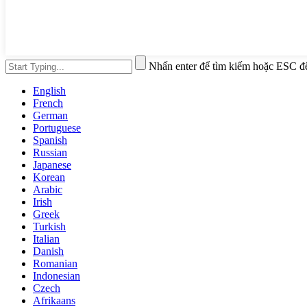
Nhấn enter để tìm kiếm hoặc ESC đ
English
French
German
Portuguese
Spanish
Russian
Japanese
Korean
Arabic
Irish
Greek
Turkish
Italian
Danish
Romanian
Indonesian
Czech
Afrikaans