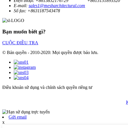
Điện thoại:
+8615832176729
+8615131895520
E-mail:
sales1@mesharchitectural.com
Số fax:
+8631187543478
Bạn muốn biết gì?
CUỘC ĐIỀU TRA
© Bản quyền - 2010-2020: Mọi quyền được bảo lưu.
Điều khoản sử dụng và chính sách quyền riêng tư
K
Gửi email
x