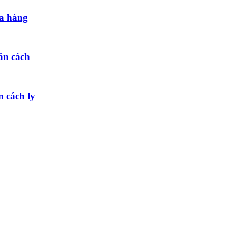
a hàng
ân cách
m cách ly