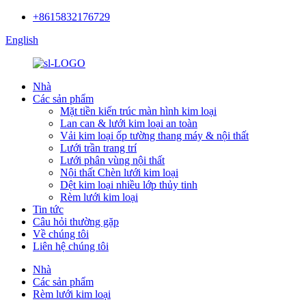
+8615832176729
English
Nhà
Các sản phẩm
Mặt tiền kiến ​​trúc màn hình kim loại
Lan can & lưới kim loại an toàn
Vải kim loại ốp tường thang máy & nội thất
Lưới trần trang trí
Lưới phân vùng nội thất
Nội thất Chèn lưới kim loại
Dệt kim loại nhiều lớp thủy tinh
Rèm lưới kim loại
Tin tức
Câu hỏi thường gặp
Về chúng tôi
Liên hệ chúng tôi
Nhà
Các sản phẩm
Rèm lưới kim loại