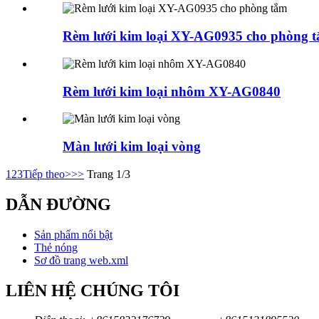
Rèm lưới kim loại XY-AG0935 cho phòng 
Rèm lưới kim loại nhôm XY-AG0840
Màn lưới kim loại vòng
1
2
3
Tiếp theo>
>>
Trang 1/3
DẪN ĐƯỜNG
Sản phẩm nổi bật
Thẻ nóng
Sơ đồ trang web.xml
LIÊN HỆ CHÚNG TÔI