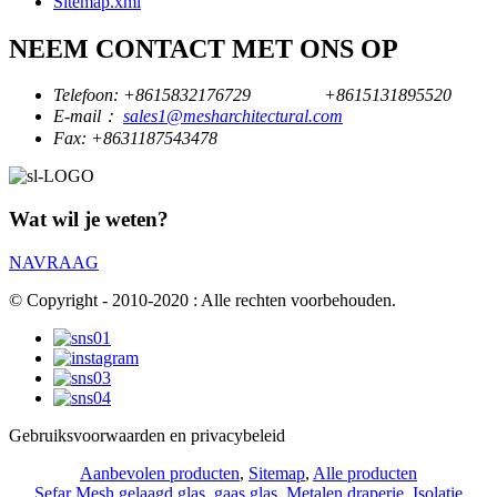
Sitemap.xml
NEEM CONTACT MET ONS OP
Telefoon:
+8615832176729
+8615131895520
E-mail：
sales1@mesharchitectural.com
Fax:
+8631187543478
Wat wil je weten?
NAVRAAG
© Copyright - 2010-2020 : Alle rechten voorbehouden.
Gebruiksvoorwaarden en privacybeleid
Aanbevolen producten
,
Sitemap
,
Alle producten
Sefar Mesh gelaagd glas
,
gaas glas
,
Metalen draperie
,
Isolatie