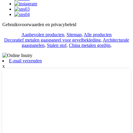
Gebruiksvoorwaarden en privacybeleid
Aanbevolen producten
,
Sitemap
,
Alle producten
Decoratief metalen gaaspaneel voor gevelbekleding
,
Architecturale
gaaspanelen
,
Stalen stof
,
China metalen gordijn
,
E-mail verzenden
x