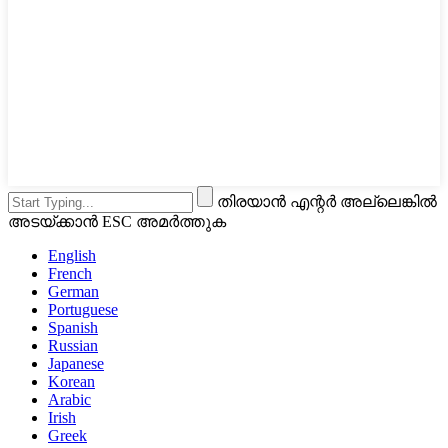
തിരയാൻ എന്റർ അല്ലെങ്കിൽ
അടയ്ക്കാൻ ESC അമർത്തുക
English
French
German
Portuguese
Spanish
Russian
Japanese
Korean
Arabic
Irish
Greek