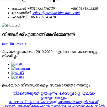
ഫോൺ:
+8615832176729
+8615131895520
ഇ-മെയിൽ:
sales1@mesharchitectural.com
ഫാക്സ്:
+8631187543478
നിങ്ങൾക്ക് എന്താണ് അറിയേണ്ടത്?
അന്വേഷണം
© പകർപ്പവകാശം - 2010-2020 : എല്ലാ അവകാശങ്ങളും
നിക്ഷിപ്തം.
ഉപയോഗ നിബന്ധനകളും സ്വകാര്യതാ നയവും
തിരഞ്ഞെടുത്ത ഉൽപ്പന്നം
,
സൈറ്റ്മാപ്പ്
,
എല്ലാ
ഉൽപ്പന്നങ്ങളും
ഫേസഡ് ക്ലാഡിംഗിനുള്ള അലങ്കാര മെറ്റൽ മെഷ്
പാനൽ
,
ആർക്കിടെക്ചറൽ വയർ മെഷ് പാനലുകൾ
,
സ്റ്റീൽ