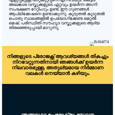
അലങ്കാര വസ്തുക്കളുടെ ഏറ്റവും ഉയർന്ന അഗ്നി
സംരക്ഷണ റേറ്റിംഗും ഉണ്ട്, ഈ ഗുണങ്ങൾ
ആപ്ലിക്കേഷനെ ഉണ്ടാക്കുന്നു. കൂടുതൽ കൂടുതൽ
പൊതു സ്ഥലങ്ങളിൽ ഉപയോഗിക്കേണ്ട മെറ്റൽ
മെഷ്, പരിസ്ഥിതി സൗഹൃദ വസ്തുക്കളുടെ ആദ്യ
തിരഞ്ഞെടുപ്പായി മാറുന്നു.
നിങ്ങളുടെ പ്രോജക്റ്റ് ആവശ്യങ്ങൾ തികച്ചും
നിറവേറ്റുന്നതിനായി ഞങ്ങൾക്ക് ഉയർന്ന
നിലവാരമുള്ള, അതുല്യമായ നിർമ്മാണ
വലകൾ നെയ്യാൻ കഴിയും.
ഞങ്ങളുടെ ഉപഭോക്തൃ സേവന