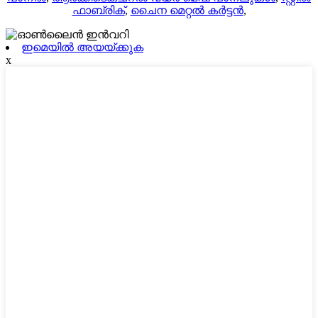
ഫാബ്രിക്
,
ചൈന മെറ്റൽ കർട്ടൻ
,
ഇമെയിൽ അയയ്ക്കുക
x