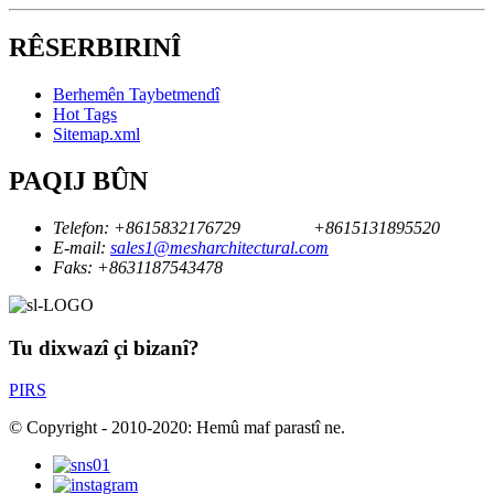
RÊSERBIRINÎ
Berhemên Taybetmendî
Hot Tags
Sitemap.xml
PAQIJ BÛN
Telefon:
+8615832176729
+8615131895520
E-mail:
sales1@mesharchitectural.com
Faks:
+8631187543478
Tu dixwazî ​​çi bizanî?
PIRS
© Copyright - 2010-2020: Hemû maf parastî ne.