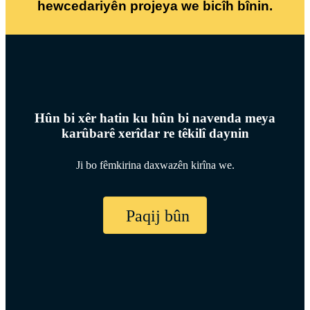
hewcedariyên projeya we bicîh bînin.
Hûn bi xêr hatin ku hûn bi navenda meya
karûbarê xerîdar re têkilî daynin
Ji bo fêmkirina daxwazên kirîna we.
Paqij bûn