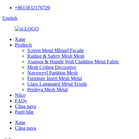
+8615832176729
English
Xane
Products
Screen Metal Mîmarî Facade
Railing & Safety Mesh Mesh
Asansor & Hundir Wall Cladding Metal Fabric
Mesh Ceiling Decorative
Navxweyî Partition Mesh
Furniture Insert Mesh Metal
Glass Laminated Metal Textile
Perdeya Mesh Metal
Nûçe
FAQs
Çûna nava
Paqij bûn
Xane
Çûna nava