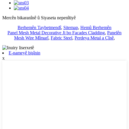
Mercên bikaranînê û Siyaseta nepenîtiyê
Berhemên Taybetmendî
,
Sitemap
,
Hemû Berhemên
Panel Mesh Metal Decorative Ji bo Facades Cladding
,
Panelên
Mesh Wire Mîmarî
,
Fabric Steel
,
Perdeya Metal a Çînê
,
E-nameyê bişînin
x