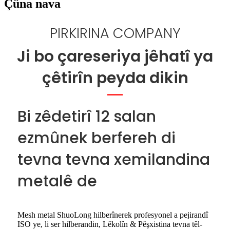
Çûna nava
PIRKIRINA COMPANY
Ji bo çareseriya jêhatî ya
çêtirîn peyda dikin
Bi zêdetirî 12 salan
ezmûnek berfereh di
tevna tevna xemilandina
metalê de
Mesh metal ShuoLong hilberînerek profesyonel a pejirandî
ISO ye, li ser hilberandin, Lêkolîn & Pêşxistina tevna têl-