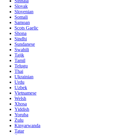
Sinhala
Slovak
Slovenian
Somali
Samoan
Scots Gaelic
Shona
Sindhi
Sundanese
Swahili
Tajik
Tamil
Telugu
Thai
Ukrainian
Urdu
Uzbek
Vietnamese
Welsh
Xhosa
Yiddish
Yoruba
Zulu
Kinyarwanda
Tatar