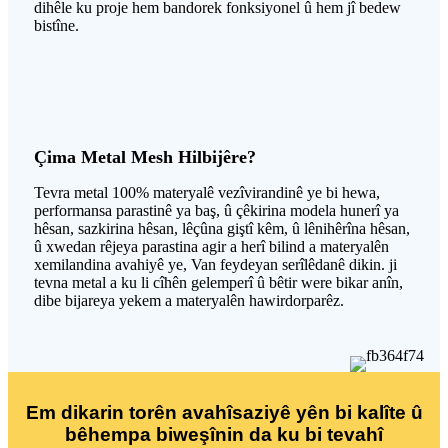
dihêle ku proje hem bandorek fonksiyonel û hem jî bedew
bistîne.
Çima Metal Mesh Hilbijêre?
Tevra metal 100% materyalê vezîvirandinê ye bi hewa,
performansa parastinê ya baş, û çêkirina modela hunerî ya
hêsan, sazkirina hêsan, lêçûna giştî kêm, û lênihêrîna hêsan,
û xwedan rêjeya parastina agir a herî bilind a materyalên
xemilandina avahiyê ye, Van feydeyan serîlêdanê dikin. ji
tevna metal a ku li cîhên gelemperî û bêtir were bikar anîn,
dibe bijareya yekem a materyalên hawirdorparêz.
Em dikarin torên avahîsaziyê yên bi kalîte û
bêhempa biweşînin da ku bi tevahî