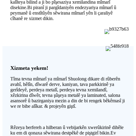
kalîteya bilind a ji bo pîşesaziya xemilandina mîmarî
disekine.Bi piranî ji pargîdaniyên endezyariya mîmarî û
peymanê û enstîtûyên sêwirana mîmarî yên li çaraliyê
cîhanê re xizmet dikin.
Xizmeta yekem!
Tîma tevna mîmarî ya mîmarî Shuolong dikare di rûberên
avahî, hêlîn, dîwarê derve, kaniyan, tava parkkirinê ya
gerîdeyê, perdeya metalî, perdeya tevna xemilandî,
xêzkirina dîwêr, tevna şûşeya metalê ya laminated, salona
asansorê û bazirganiya mezin a din de bi rengek bêkêmasî ji
we re bibe alîkar. & projeyên giştî.
Rêzeya berfereh a hilberan û vebijarkên xwerûkirinê dihêle
ku em di qonaxa sêwirana destpêkê de piştgirî bikin.Ev