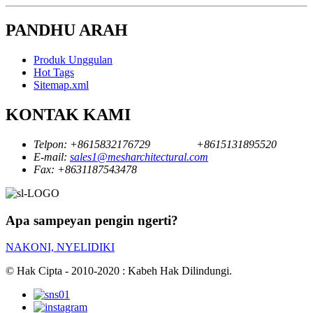
PANDHU ARAH
Produk Unggulan
Hot Tags
Sitemap.xml
KONTAK KAMI
Telpon:
+8615832176729
+8615131895520
E-mail:
sales1@mesharchitectural.com
Fax:
+8631187543478
Apa sampeyan pengin ngerti?
NAKONI, NYELIDIKI
© Hak Cipta - 2010-2020 : Kabeh Hak Dilindungi.