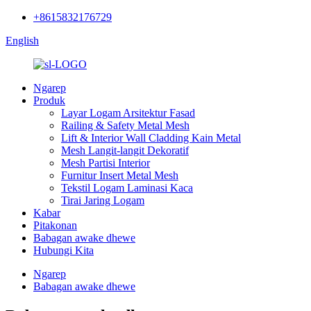
+8615832176729
English
Ngarep
Produk
Layar Logam Arsitektur Fasad
Railing & Safety Metal Mesh
Lift & Interior Wall Cladding Kain Metal
Mesh Langit-langit Dekoratif
Mesh Partisi Interior
Furnitur Insert Metal Mesh
Tekstil Logam Laminasi Kaca
Tirai Jaring Logam
Kabar
Pitakonan
Babagan awake dhewe
Hubungi Kita
Ngarep
Babagan awake dhewe