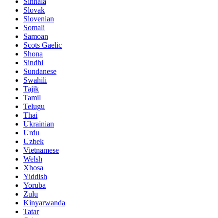
Sinhala
Slovak
Slovenian
Somali
Samoan
Scots Gaelic
Shona
Sindhi
Sundanese
Swahili
Tajik
Tamil
Telugu
Thai
Ukrainian
Urdu
Uzbek
Vietnamese
Welsh
Xhosa
Yiddish
Yoruba
Zulu
Kinyarwanda
Tatar