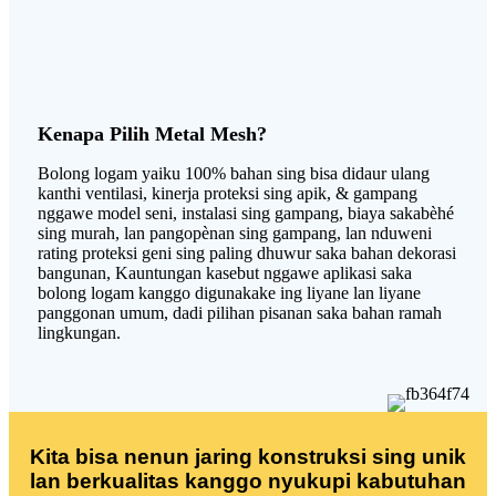
Kenapa Pilih Metal Mesh?
Bolong logam yaiku 100% bahan sing bisa didaur ulang
kanthi ventilasi, kinerja proteksi sing apik, & gampang
nggawe model seni, instalasi sing gampang, biaya sakabèhé
sing murah, lan pangopènan sing gampang, lan nduweni
rating proteksi geni sing paling dhuwur saka bahan dekorasi
bangunan, Kauntungan kasebut nggawe aplikasi saka
bolong logam kanggo digunakake ing liyane lan liyane
panggonan umum, dadi pilihan pisanan saka bahan ramah
lingkungan.
Kita bisa nenun jaring konstruksi sing unik
lan berkualitas kanggo nyukupi kabutuhan