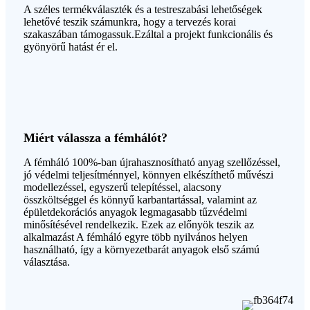
A széles termékválaszték és a testreszabási lehetőségek
lehetővé teszik számunkra, hogy a tervezés korai
szakaszában támogassuk.Ezáltal a projekt funkcionális és
gyönyörű hatást ér el.
Miért válassza a fémhálót?
A fémháló 100%-ban újrahasznosítható anyag szellőzéssel,
jó védelmi teljesítménnyel, könnyen elkészíthető művészi
modellezéssel, egyszerű telepítéssel, alacsony
összköltséggel és könnyű karbantartással, valamint az
épületdekorációs anyagok legmagasabb tűzvédelmi
minősítésével rendelkezik. Ezek az előnyök teszik az
alkalmazást A fémháló egyre több nyilvános helyen
használható, így a környezetbarát anyagok első számú
választása.