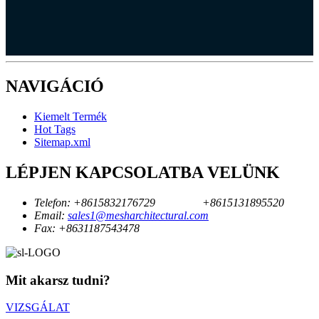
NAVIGÁCIÓ
Kiemelt Termék
Hot Tags
Sitemap.xml
LÉPJEN KAPCSOLATBA VELÜNK
Telefon:
+8615832176729
+8615131895520
Email:
sales1@mesharchitectural.com
Fax:
+8631187543478
Mit akarsz tudni?
VIZSGÁLAT