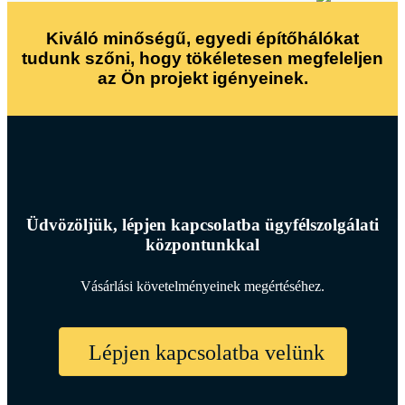
Kiváló minőségű, egyedi építőhálókat
tudunk szőni, hogy tökéletesen megfeleljen
az Ön projekt igényeinek.
Üdvözöljük, lépjen kapcsolatba ügyfélszolgálati
központunkkal
Vásárlási követelményeinek megértéséhez.
Lépjen kapcsolatba velünk