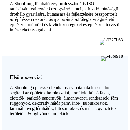
A ShuoLong fémháló egy professzionális ISO
tanúsítvánnyal rendelkező gyártó, amely a kiváló minőségű
drótháló gyártására, kutatására és fejlesztésére összpontosít
az építészeti dekorációs ipar számára.Főleg a világméretű
építészeti mérnöki és kivitelező cégeket és építészeti tervező
intézeteket szolgálja ki.
Első a szerviz!
A Shuolong építészeti fémhálós csapata tökéletesen tud
segíteni az épületek homlokzatai, korlátok, külső falak,
előtetők, parkoló napernyők, álmennyezeti rendszerek, fém
függönyök, dekoratív hálós paravánok, falburkolatok,
laminált üveg fémhálók, liftcsarnokok és más nagy üzletek
területén. & nyilvános projektek.