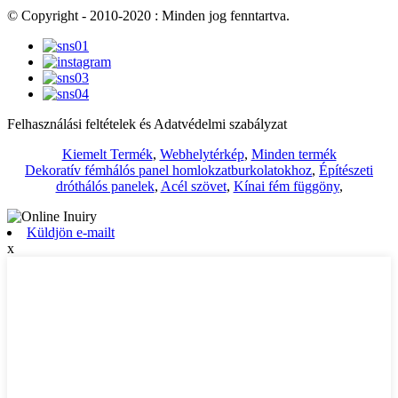
© Copyright - 2010-2020 : Minden jog fenntartva.
Felhasználási feltételek és Adatvédelmi szabályzat
Kiemelt Termék
,
Webhelytérkép
,
Minden termék
Dekoratív fémhálós panel homlokzatburkolatokhoz
,
Építészeti
dróthálós panelek
,
Acél szövet
,
Kínai fém függöny
,
Küldjön e-mailt
x