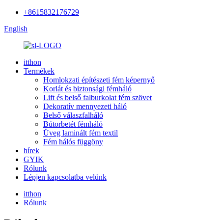
+8615832176729
English
itthon
Termékek
Homlokzati építészeti fém képernyő
Korlát és biztonsági fémháló
Lift és belső falburkolat fém szövet
Dekoratív mennyezeti háló
Belső válaszfalháló
Bútorbetét fémháló
Üveg laminált fém textil
Fém hálós függöny
hírek
GYIK
Rólunk
Lépjen kapcsolatba velünk
itthon
Rólunk