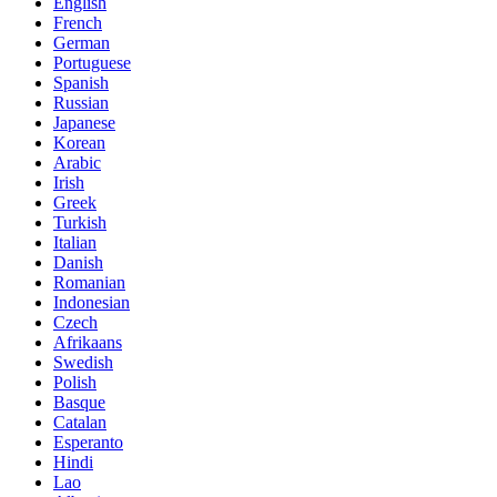
English
French
German
Portuguese
Spanish
Russian
Japanese
Korean
Arabic
Irish
Greek
Turkish
Italian
Danish
Romanian
Indonesian
Czech
Afrikaans
Swedish
Polish
Basque
Catalan
Esperanto
Hindi
Lao