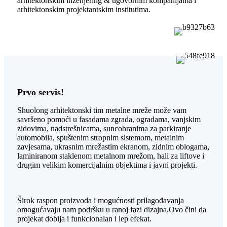
arhitektonskim inženjering & ugovornim kompanijama i
arhitektonskim projektantskim institutima.
Prvo servis!
Shuolong arhitektonski tim metalne mreže može vam
savršeno pomoći u fasadama zgrada, ogradama, vanjskim
zidovima, nadstrešnicama, suncobranima za parkiranje
automobila, spuštenim stropnim sistemom, metalnim
zavjesama, ukrasnim mrežastim ekranom, zidnim oblogama,
laminiranom staklenom metalnom mrežom, hali za liftove i
drugim velikim komercijalnim objektima i javni projekti.
Širok raspon proizvoda i mogućnosti prilagođavanja
omogućavaju nam podršku u ranoj fazi dizajna.Ovo čini da
projekat dobija i funkcionalan i lep efekat.