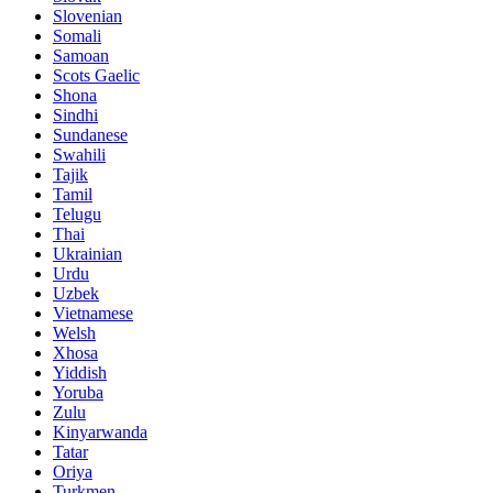
Slovenian
Somali
Samoan
Scots Gaelic
Shona
Sindhi
Sundanese
Swahili
Tajik
Tamil
Telugu
Thai
Ukrainian
Urdu
Uzbek
Vietnamese
Welsh
Xhosa
Yiddish
Yoruba
Zulu
Kinyarwanda
Tatar
Oriya
Turkmen