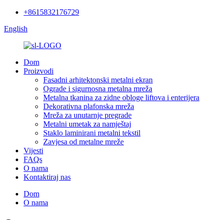
+8615832176729
English
Dom
Proizvodi
Fasadni arhitektonski metalni ekran
Ograde i sigurnosna metalna mreža
Metalna tkanina za zidne obloge liftova i enterijera
Dekorativna plafonska mreža
Mreža za unutarnje pregrade
Metalni umetak za namještaj
Staklo laminirani metalni tekstil
Zavjesa od metalne mreže
Vijesti
FAQs
O nama
Kontaktiraj nas
Dom
O nama