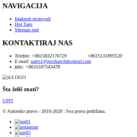
NAVIGACIJA
Istaknuti proizvodi
Hot Tags
Sitemap.xml
KONTAKTIRAJ NAS
Telefon:
+8615832176729
+8615131895520
E-mail:
sales1@mesharchitectural.com
faks:
+8631187543478
Šta želiš znati?
UPIT
© Autorsko pravo - 2010-2020 : Sva prava pridržana.