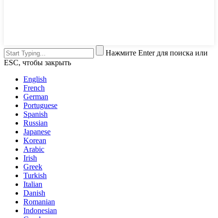
Нажмите Enter для поиска или
ESC, чтобы закрыть
English
French
German
Portuguese
Spanish
Russian
Japanese
Korean
Arabic
Irish
Greek
Turkish
Italian
Danish
Romanian
Indonesian