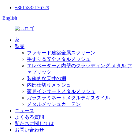
+8615832176729
English
家
製品
ファサード建築金属スクリーン
手すり＆安全メタルメッシュ
エレベーターと内壁のクラッディング メタル フ
ァブリック
装飾的な天井の網
内部仕切りメッシュ
家具インサートメタルメッシュ
ガラスラミネートメタルテキスタイル
メタルメッシュカーテン
ニュース
よくある質問
私たちに関しては
お問い合わせ