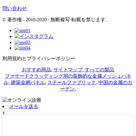
問い合わせ
© 著作権 - 2010-2020 : 無断複写·転載を禁じます.
利用規約とプライバシーポリシー
おすすめ商品
,
サイトマップ
,
すべての製品
ファサードクラッディング用の装飾的な金属メッシュパネ
ル
,
建築金網パネル
,
スチールファブリック
,
中国の金属のカ
ーテン
,
メールを送る
x