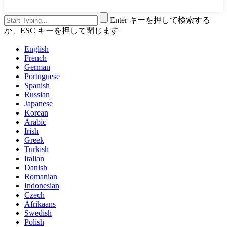
Enter キーを押して検索する
か、ESC キーを押して閉じます
English
French
German
Portuguese
Spanish
Russian
Japanese
Korean
Arabic
Irish
Greek
Turkish
Italian
Danish
Romanian
Indonesian
Czech
Afrikaans
Swedish
Polish