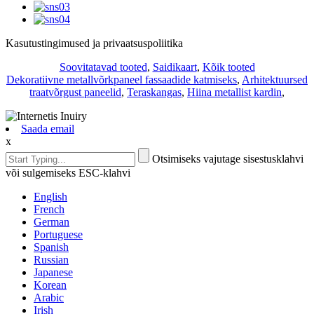
Kasutustingimused ja privaatsuspoliitika
Soovitatavad tooted
,
Saidikaart
,
Kõik tooted
Dekoratiivne metallvõrkpaneel fassaadide katmiseks
,
Arhitektuursed
traatvõrgust paneelid
,
Teraskangas
,
Hiina metallist kardin
,
Saada email
x
Otsimiseks vajutage sisestusklahvi
või sulgemiseks ESC-klahvi
English
French
German
Portuguese
Spanish
Russian
Japanese
Korean
Arabic
Irish