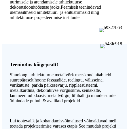
uurimisele ja arendamisele arhitektuurse
dekoratsioonitööstuse jaoks.Peamiselt teenindavad
ülemaailmseid arhitektuuri- ja ehitusfirmasid ning
arhitektuurse projekteerimise instituute.
Teenindus kõigepealt!
Shuolongi arhitektuurne metallvõrk meeskond aitab teid
suurepäraselt hoone fassaadide, reelingu, välisseina,
varikatuste, parkla päikesevarju, ripplaesüsteemi,
metallkardina, dekoratiivse võrgusilma, seinakatte,
lamineeritud klaasist metallvõrgu, liftihalli ja muude suurte
äripindade puhul. & avalikud projektid.
Lai tootevalik ja kohandamisvõimalused võimaldavad meil
toetada projekteerimise varases etapis.See muudab projekti