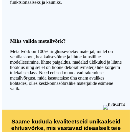
funktsionaalseks ja kauniks.
Miks valida metallvõrk?
Metallvõrk on 100% ringlussevõetav materjal, millel on
ventilatsioon, hea kaitsevõime ja lihtne kunstiline
modelleerimine, lihtne paigaldus, madalad üldkulud ja lihtne
hooldus ning sellel on hoone dekoratiivmaterjalide kõrgeim
tulekaitseklass. Need eelised muudavad rakenduse
metallvõrgust, mida kasutatakse üha enam avalikes
kohtades, olles keskkonnasõbralike materjalide esimene
valik.
Saame kududa kvaliteetseid unikaalseid
ehitusvõrke, mis vastavad ideaalselt teie