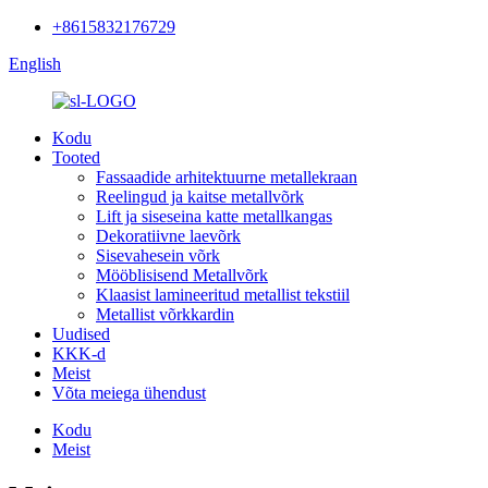
+8615832176729
English
Kodu
Tooted
Fassaadide arhitektuurne metallekraan
Reelingud ja kaitse metallvõrk
Lift ja siseseina katte metallkangas
Dekoratiivne laevõrk
Sisevahesein võrk
Mööblisisend Metallvõrk
Klaasist lamineeritud metallist tekstiil
Metallist võrkkardin
Uudised
KKK-d
Meist
Võta meiega ühendust
Kodu
Meist