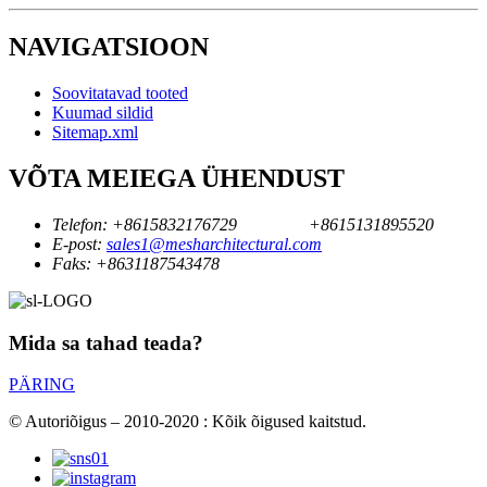
NAVIGATSIOON
Soovitatavad tooted
Kuumad sildid
Sitemap.xml
VÕTA MEIEGA ÜHENDUST
Telefon:
+8615832176729
+8615131895520
E-post:
sales1@mesharchitectural.com
Faks:
+8631187543478
Mida sa tahad teada?
PÄRING
© Autoriõigus – 2010-2020 : Kõik õigused kaitstud.