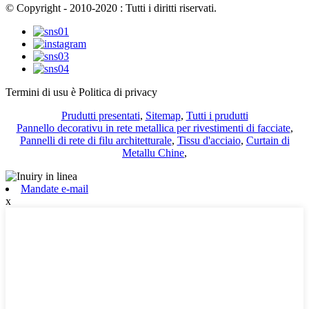
© Copyright - 2010-2020 : Tutti i diritti riservati.
Termini di usu è Politica di privacy
Prudutti presentati
,
Sitemap
,
Tutti i prudutti
Pannello decorativu in rete metallica per rivestimenti di facciate
,
Pannelli di rete di filu architetturale
,
Tissu d'acciaio
,
Curtain di
Metallu Chine
,
Mandate e-mail
x