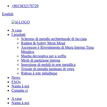
+8615832176729
English
A casa
I prudutti
Schermo di metallo architetturale di facciata
Railing & Safety Mesh Metal
Ascensore è Rivestimentu di Muru Internu Tissu
Metalicu
Maglia decorativa per u soffiu
Mesh di partizione interna
Inserzione di mobili in rete metallica
Tessule di metallu laminatu di vetru
Rideau à rete métallique
News
FAQs
Nantu à noi
Cuntatta ci
A casa
Nantu à noi