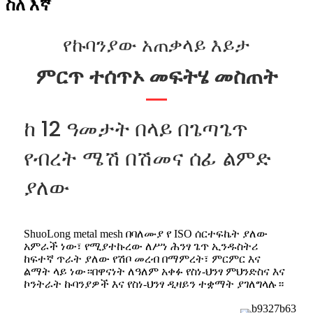
ስለ እኛ
የኩባንያው አጠቃላይ እይታ
ምርጥ ተሰጥኦ መፍትሄ መስጠት
ከ 12 ዓመታት በላይ በጌጣጌጥ
የብረት ሜሽ በሽመና ሰፊ ልምድ
ያለው
ShuoLong metal mesh በባለሙያ የ ISO ሰርተፍኬት ያለው
አምራች ነው፣ የሚያተኩረው ለሥነ ሕንፃ ጌጥ ኢንዱስትሪ
ከፍተኛ ጥራት ያለው የሽቦ መረብ በማምረት፣ ምርምር እና
ልማት ላይ ነው።በዋናነት ለዓለም አቀፉ የስነ-ህንፃ ምህንድስና እና
ኮንትራት ኩባንያዎች እና የስነ-ህንፃ ዲዛይን ተቋማት ያገለግላሉ።