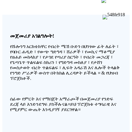
መጀመሪያ አገልግሎት!
የሹሎንግ አርክቴክቸር የብረት ሜሽ ቡድን በህንፃው ፊት ለፊት ፣
የባቡር ሐዲድ ፣ የውጭ ግድግዳ ፣ ሸራዎች ፣ የመኪና ማቆሚያ
የፀሐይ መከላከያ ፣ የታገደ የጣሪያ ስርዓት ፣ የብረት መጋረጃ ፣
የጌጣጌጥ ጥልፍልፍ ስክሪን ፣ የግድግዳ መከለያ ፣ የታሸገ
የመስታወት ብረት ጥልፍልፍ ፣ ሊፍት አዳራሽ እና ሌሎች ትላልቅ
የንግድ ሥራዎች ውስጥ በትክክል ሊረዳዎት ይችላል ። & የህዝብ
ፕሮጀክቶች.
ሰፊው የምርት እና የማበጀት አማራጮች በመጀመሪያ የንድፍ
ደረጃ ላይ እንድንደግፍ ያስችሉናል።ይህ ፕሮጀክቱ ተግባራዊ እና
የሚያምር ውጤት እንዲያገኝ ያደርገዋል።