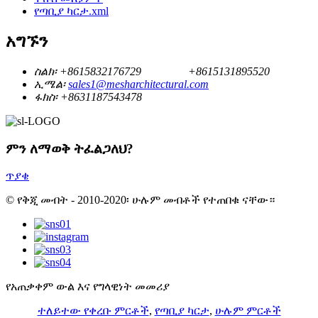
የጣቢያ ካርታ.xml
አግኙን
ስልክ፡
+8615832176729
+8615131895520
ኢሜል፡
sales1@mesharchitectural.com
ፋክስ፡
+8631187543478
ምን ለማወቅ ትፈልጋለህ?
ጥያቄ
© የቅጂ መብት - 2010-2020፡ ሁሉም መብቶች የተጠበቁ ናቸው።
የአጠቃቀም ውል እና የግላዊነት መመሪያ
ተለይተው የቀረቡ ምርቶች
,
የጣቢያ ካርታ
,
ሁሉም ምርቶች