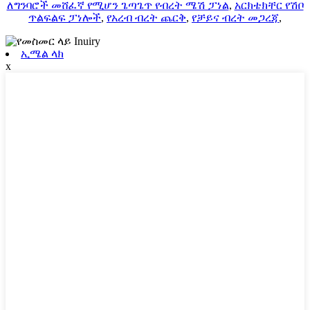
ለግንባሮች መሸፈኛ የሚሆን ጌጣጌጥ የብረት ሜሽ ፓነል
,
አርክቴክቸር የሽቦ
ጥልፍልፍ ፓነሎች
,
የአረብ ብረት ጨርቅ
,
የቻይና ብረት መጋረጃ
,
ኢሜል ላክ
x