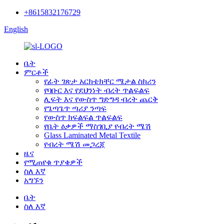
+8615832176729
English
ቤት
ምርቶች
የፊት ገጽታ አርክቴክቸር ሜታል ስክሪን
የባቡር እና የደህንነት ብረት ጥልፍልፍ
ሊፍት እና የውስጥ ግድግዳ ብረት ጨርቅ
የጌጣጌጥ ጣሪያ ንጣፍ
የውስጥ ክፍልፍል ጥልፍልፍ
የቤት ዕቃዎች ማስገቢያ የብረት ሜሽ
Glass Laminated Metal Textile
የብረት ሜሽ መጋረጃ
ዜና
የሚጠየቁ ጥያቄዎች
ስለ እኛ
አግኙን
ቤት
ስለ እኛ