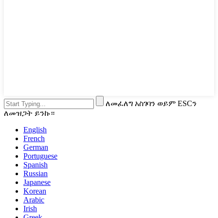
ለመፈለግ አስገባን ወይም ESCን
ለመዝጋት ይንኩ።
English
French
German
Portuguese
Spanish
Russian
Japanese
Korean
Arabic
Irish
Greek