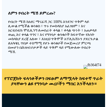
ለምን የብረት ሜሽ ይምረጡ?
የብረት ሜሽ ከአየር ማናፈሻ ጋር 100% እንደገና ጥቅም ላይ
ሊውል የሚችል ቁሳቁስ ፣ ጥሩ የመከላከያ አፈፃፀም ፣ እና
አርቲስቲክ ሞዴሊንግ ለመስራት ቀላል ፣ ቀላል ጭነት ፣ አጠቃላይ
ወጪ እና ቀላል ጥገና ፣ እና የግንባታ ቁሳቁሶች ከፍተኛው የእሳት
መከላከያ ደረጃ አለው ፣ እነዚህ ጥቅሞች አፕሊኬሽኑን ያደርጉታል
ለአካባቢ ጥበቃ ተስማሚ የሆኑ ቁሳቁሶች የመጀመሪያ ምርጫ
በመሆን በሕዝብ ቦታዎች ላይ ጥቅም ላይ የሚውለው የብረት
ሜሽ.
የፕሮጀክት ፍላጎቶችዎን በፍፁም ለማሟላት ከፍተኛ ጥራት
ያላቸውን ልዩ የግንባታ መረቦችን ማሰር እንችላለን።