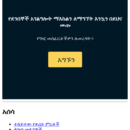
የደንበኞች አገልግሎት ማእከልን ለማግኘት እንኳን በደህና
መጡ
የግዢ መስፈርቶችዎን ለመረዳት።
አግኙን
አሰሳ
ተለይተው የቀረቡ ምርቶች
ትኩስ መለያዎች