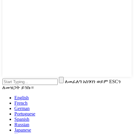
ለመፈለግ አስገባን ወይም ESCን
ለመዝጋት ይንኩ።
English
French
German
Portuguese
Spanish
Russian
Japanese