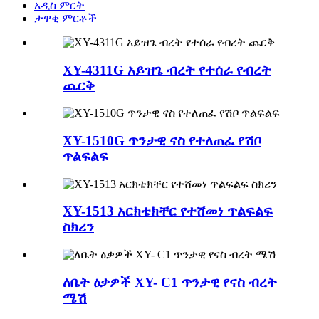
አዲስ ምርት
ታዋቂ ምርቶች
XY-4311G አይዝጌ ብረት የተሰራ የብረት
ጨርቅ
XY-1510G ጥንታዊ ናስ የተለጠፈ የሽቦ
ጥልፍልፍ
XY-1513 አርክቴክቸር የተሸመነ ጥልፍልፍ
ስክሪን
ለቤት ዕቃዎች XY- C1 ጥንታዊ የናስ ብረት
ሜሽ