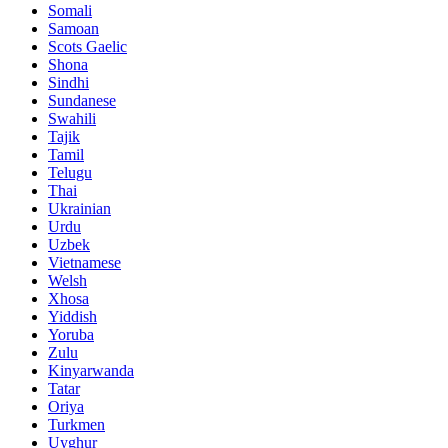
Somali
Samoan
Scots Gaelic
Shona
Sindhi
Sundanese
Swahili
Tajik
Tamil
Telugu
Thai
Ukrainian
Urdu
Uzbek
Vietnamese
Welsh
Xhosa
Yiddish
Yoruba
Zulu
Kinyarwanda
Tatar
Oriya
Turkmen
Uyghur