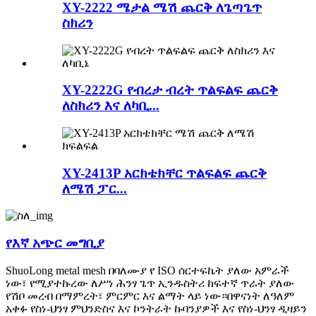
XY-2222 ሜታል ሜሽ ጨርቅ ለጌጣጌጥ
ስክሪን
XY-2222G የብረታ ብረት ጥልፍልፍ ጨርቅ
ለስክሪን እና ለካቢ...
XY-2413P አርክቴክቸር ጥልፍልፍ ጨርቅ
ለሜሽ ፓር...
የእኛ አጭር መግቢያ
ShuoLong metal mesh በባለሙያ የ ISO ሰርተፍኬት ያለው አምራች
ነው፣ የሚያተኩረው ለሥነ ሕንፃ ጌጥ ኢንዱስትሪ ከፍተኛ ጥራት ያለው
የሽቦ መረብ በማምረት፣ ምርምር እና ልማት ላይ ነው።በዋናነት ለዓለም
አቀፉ የስነ-ህንፃ ምህንድስና እና ኮንትራት ኩባንያዎች እና የስነ-ህንፃ ዲዛይን