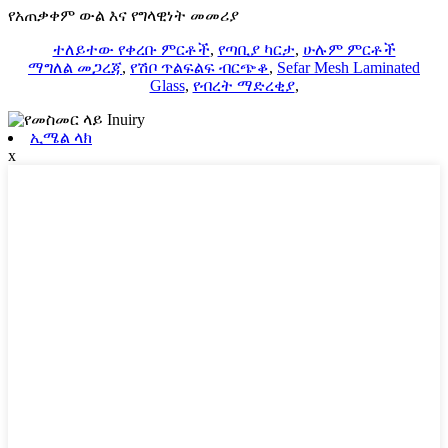
የአጠቃቀም ውል እና የግላዊነት መመሪያ
ተለይተው የቀረቡ ምርቶች
,
የጣቢያ ካርታ
,
ሁሉም ምርቶች
ማግለል መጋረጃ
,
የሽቦ ጥልፍልፍ ብርጭቆ
,
Sefar Mesh Laminated
Glass
,
የብረት ማድረቂያ
,
ኢሜል ላክ
x