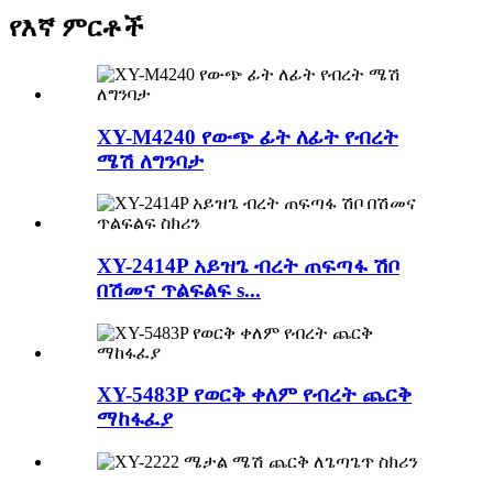
የእኛ ምርቶች
XY-M4240 የውጭ ፊት ለፊት የብረት
ሜሽ ለግንባታ
XY-2414P አይዝጌ ብረት ጠፍጣፋ ሽቦ
በሽመና ጥልፍልፍ s...
XY-5483P የወርቅ ቀለም የብረት ጨርቅ
ማከፋፈያ