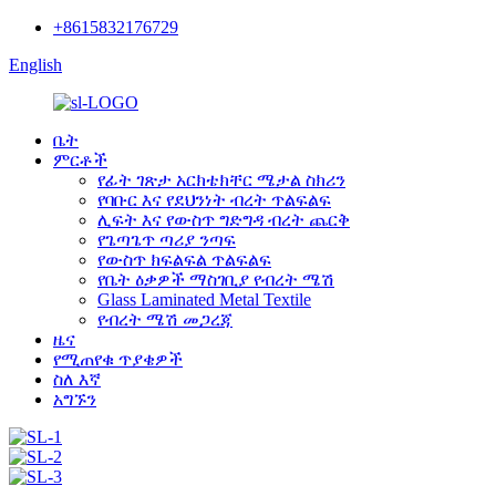
+8615832176729
English
ቤት
ምርቶች
የፊት ገጽታ አርክቴክቸር ሜታል ስክሪን
የባቡር እና የደህንነት ብረት ጥልፍልፍ
ሊፍት እና የውስጥ ግድግዳ ብረት ጨርቅ
የጌጣጌጥ ጣሪያ ንጣፍ
የውስጥ ክፍልፍል ጥልፍልፍ
የቤት ዕቃዎች ማስገቢያ የብረት ሜሽ
Glass Laminated Metal Textile
የብረት ሜሽ መጋረጃ
ዜና
የሚጠየቁ ጥያቄዎች
ስለ እኛ
አግኙን