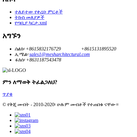
ተለይተው የቀረቡ ምርቶች
ትኩስ መለያዎች
የጣቢያ ካርታ.xml
አግኙን
ስልክ፡
+8615832176729
+8615131895520
ኢሜል፡
sales1@mesharchitectural.com
ፋክስ፡
+8631187543478
ምን ለማወቅ ትፈልጋለህ?
ጥያቄ
© የቅጂ መብት - 2010-2020፡ ሁሉም መብቶች የተጠበቁ ናቸው።