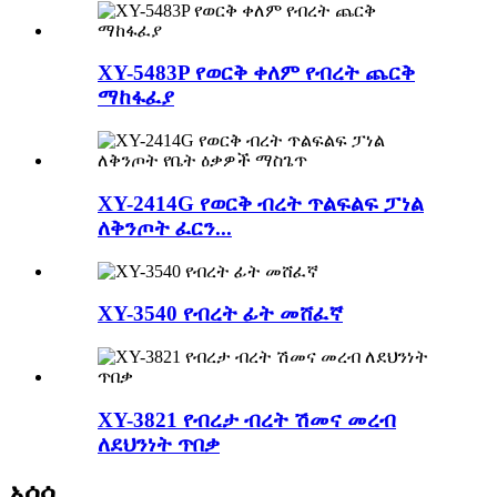
XY-5483P የወርቅ ቀለም የብረት ጨርቅ
ማከፋፈያ
XY-2414G የወርቅ ብረት ጥልፍልፍ ፓነል
ለቅንጦት ፈርን...
XY-3540 የብረት ፊት መሸፈኛ
XY-3821 የብረታ ብረት ሽመና መረብ
ለደህንነት ጥበቃ
አሰሳ