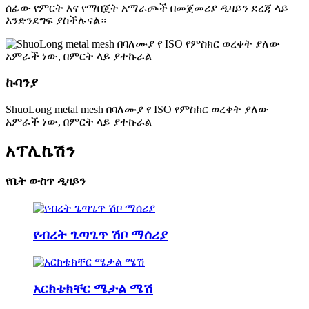
ሰፊው የምርት እና የማበጀት አማራጮች በመጀመሪያ ዲዛይን ደረጃ ላይ
እንድንደግፍ ያስችሉናል።
ኩባንያ
ShuoLong metal mesh በባለሙያ የ ISO የምስክር ወረቀት ያለው
አምራች ነው, በምርት ላይ ያተኩራል
አፕሊኬሽን
የቤት ውስጥ ዲዛይን
የብረት ጌጣጌጥ ሽቦ ማሰሪያ
አርክቴክቸር ሜታል ሜሽ