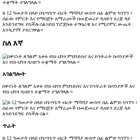
ተቋማት ያገለግላሉ።
ከ 12 ዓመታት በላይ በጌጣጌጥ ብረት ማሻሻያ ውስጥ ሰፊ ልምድ ካገኘን ፣
ሰፊው የምርት እና የማበጀት አማራጮች በመጀመሪያ ዲዛይን ደረጃ ላይ
እንድንደግፍ ያስችሉናል።ይህ ፕሮጀክቱ ተግባራዊ እና የሚያምር ውጤት
እንዲያገኝ ያደርገዋል።
ስለ እኛ
አገልግሎት
በዋናነት ለዓለም አቀፉ የስነ-ህንፃ ምህንድስና እና ኮንትራት ኩባንያዎች እና
የስነ-ህንፃ ዲዛይን ተቋማት ያገለግላሉ።
ጥራት
ከ 12 ዓመታት በላይ በጌጣጌጥ ብረት ማሻሻያ ውስጥ ሰፊ ልምድ ካገኘን ፣