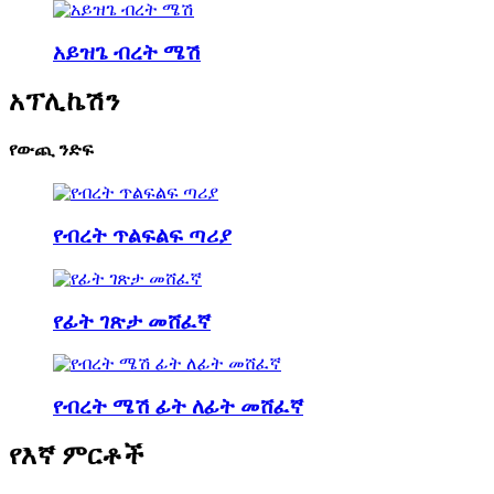
አይዝጌ ብረት ሜሽ
አፕሊኬሽን
የውጪ ንድፍ
የብረት ጥልፍልፍ ጣሪያ
የፊት ገጽታ መሸፈኛ
የብረት ሜሽ ፊት ለፊት መሸፈኛ
የእኛ ምርቶች